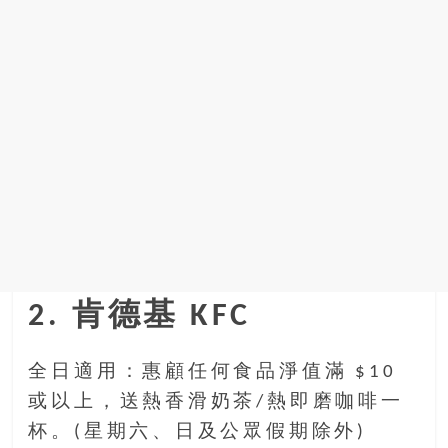
2. 肯德基 KFC
全日適用：惠顧任何食品淨值滿 $10
或以上，送熱香滑奶茶/熱即磨咖啡一
杯。(星期六、日及公眾假期除外)