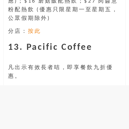
應)；$16 磨菇飯配熱飲；$27 肉醬意
粉配熱飲 (優惠只限星期一至星期五，
公眾假期除外)
分店：
按此
13. Pacific Coffee
凡出示有效長者咭，即享餐飲九折優
惠。