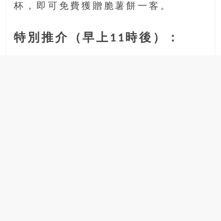
杯，即可免費獲贈脆薯餅一客。
豐
盛
的
特別推介（早上11時後）：
第
二
人
生。