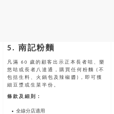
5. 南記粉麵
凡滿 60 歲的顧客出示正本長者咭、樂
悠咭或長者八達通，購買任何粉麵 (不
包括生料、火鍋包及辣椒醬)，即可獲
細豆漿或生菜半份。
條款及細則：
全線分店適用