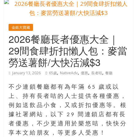
的
寶
金銀大寶藏
藏
2026餐廳長者優惠大全｜
29間食肆折扣懶人包：麥當
金
銀
勞送薯餅/大快活減$3
島
共
,
,
,
,
January 13, 2026
65歲
NativeAdv
優惠
長者咭
餐廳
享
共
不少連鎖餐廳都有為年滿 65 歲或以
樂
上、持有長者咭的人士提供各種優惠，
共
例如送飲品小食，又或折扣優惠等。根
創
人
據社署網站，以下 29 間連鎖店都有長
生
者優惠，不少更適用於樂悠咭，快快分
下
享本文給朋友，等更多人受惠！
半