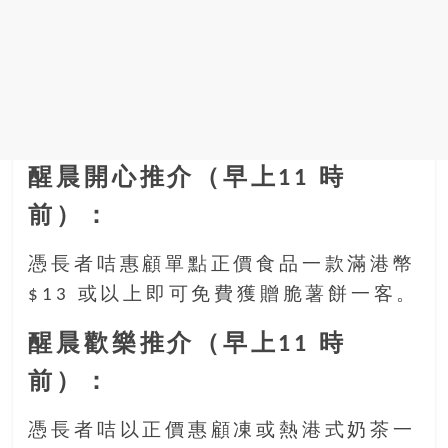
找
尋
樂
齡
寶
藏。
一
醒晨開心推介（早上11 時
同
抱
前）：
著
樂
憑長者咭惠顧單點正價食品一款滿港幣
觀
$13 或以上即可免費獲贈脆薯餅一客。
積
極
醒晨歡樂推介（早上11 時
的
態
前）：
度，
迎
憑長者咭以正價惠顧凍或熱港式奶茶一
接