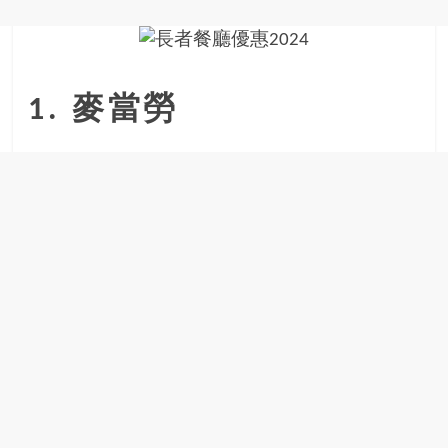
金
銀
島
邀
請
1. 麥當勞
各
位
金
齡
銀
髮
的
大
人
們
結
伴
歷
險，