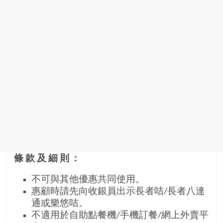
條款及細則：
不可與其他優惠共同使用。
惠顧時請先向收銀員出示長者咭/長者八達
通或樂悠咭。
不適用於自助點餐機/手機訂餐/網上外賣平