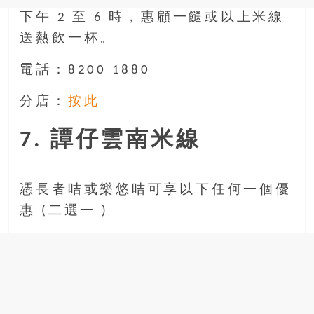
下午 2 至 6 時，惠顧一餸或以上米線
送熱飲一杯。
電話：8200 1880
分店：
按此
7. 譚仔雲南米線
憑長者咭或樂悠咭可享以下任何一個優
惠 (二選一 )