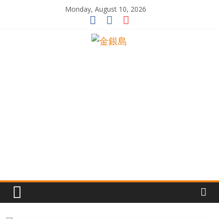
Skip
Monday, August 10, 2026
to
content
一
起
追
尋
生
命