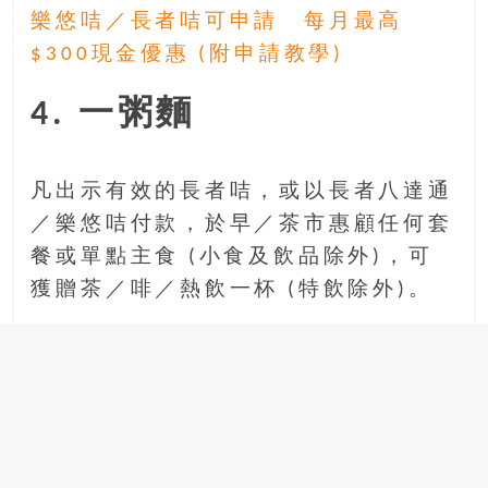
樂悠咭／長者咭可申請 每月最高
$300現金優惠 (附申請教學)
4. 一粥麵
凡出示有效的長者咭，或以長者八達通
／樂悠咭付款，於早／茶市惠顧任何套
餐或單點主食 (小食及飲品除外)，可
獲贈茶／啡／熱飲一杯 (特飲除外)。