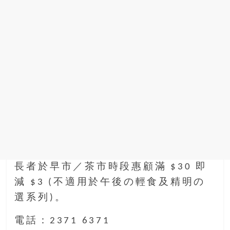
長者於早市／茶市時段惠顧滿 $30 即
減 $3 (不適用於午後の輕食及精明の
選系列)。
電話：2371 6371