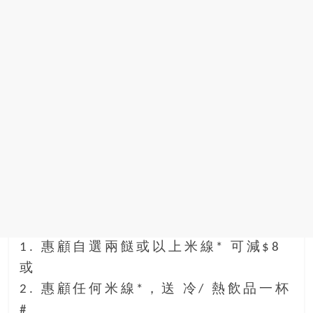
1. 惠顧自選兩餸或以上米線* 可減$8
或
2. 惠顧任何米線*，送 冷/ 熱飲品一杯
#