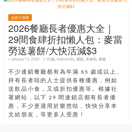
寶
金銀大寶藏
2026餐廳長者優惠大全｜
藏
29間食肆折扣懶人包：麥當
金
勞送薯餅/大快活減$3
銀
島
,
,
,
,
January 13, 2026
65歲
NativeAdv
優惠
長者咭
餐廳
共
享
不少連鎖餐廳都有為年滿 65 歲或以上、
共
持有長者咭的人士提供各種優惠，例如
樂
送飲品小食，又或折扣優惠等。根據社
共
署網站，以下 29 間連鎖店都有長者優
創
惠，不少更適用於樂悠咭，快快分享本
人
生
文給朋友，等更多人受惠！
下
半