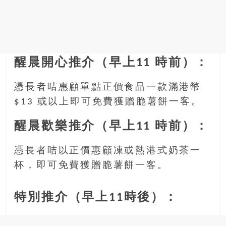
找
尋
樂
齡
寶
醒晨開心推介（早上11 時前）：
藏。
一
同
憑長者咭惠顧單點正價食品一款滿港幣
抱
$13 或以上即可免費獲贈脆薯餅一客。
著
樂
醒晨歡樂推介（早上11 時前）：
觀
積
憑長者咭以正價惠顧凍或熱港式奶茶一
極
杯，即可免費獲贈脆薯餅一客。
的
態
度，
特別推介（早上11時後）：
迎
接