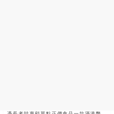
豐
盛
的
第
二
人
生。