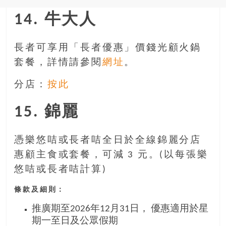
14. 牛大人
長者可享用「長者優惠」價錢光顧火鍋
套餐，詳情請參閱
網址
。
分店：
按此
15. 錦麗
憑樂悠咭或長者咭全日於全線錦麗分店
惠顧主食或套餐，可減 3 元。(以每張樂
悠咭或長者咭計算)
條款及細則：
推廣期至2026年12月31日， 優惠適用於星
期一至日及公眾假期