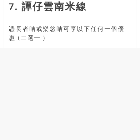
7. 譚仔雲南米線
憑長者咭或樂悠咭可享以下任何一個優
惠 (二選一 )