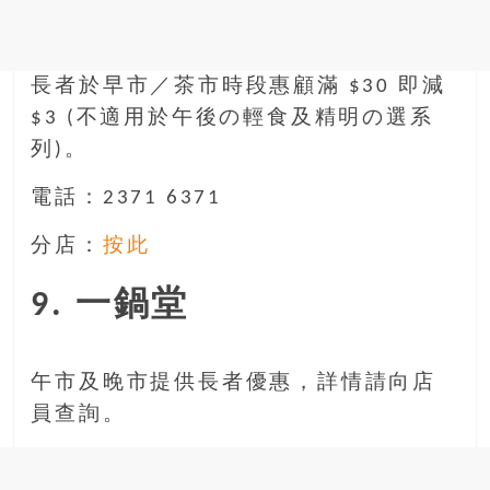
長者於早市／茶市時段惠顧滿 $30 即減
$3 (不適用於午後の輕食及精明の選系
列)。
電話：2371 6371
分店：
按此
9. 一鍋堂
午市及晚市提供長者優惠，詳情請向店
員查詢。