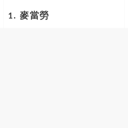
銀
島
1. 麥當勞
邀
請
各
位
金
齡
銀
髮
的
大
人
們
結
伴
歷
險，