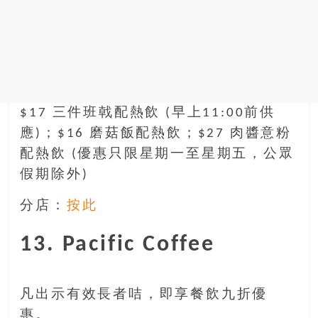
$17 三件班戟配熱飲 (早上11:00前供
應)；$16 磨菇飯配熱飲；$27 肉醬意粉
配熱飲 (優惠只限星期一至星期五，公眾
假期除外)
分店：
按此
13. Pacific Coffee
凡出示有效長者咭，即享餐飲九折優
惠。