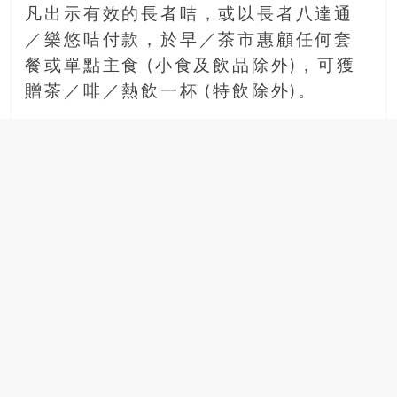
凡出示有效的長者咭，或以長者八達通
／樂悠咭付款，於早／茶市惠顧任何套
餐或單點主食 (小食及飲品除外)，可獲
贈茶／啡／熱飲一杯 (特飲除外)。