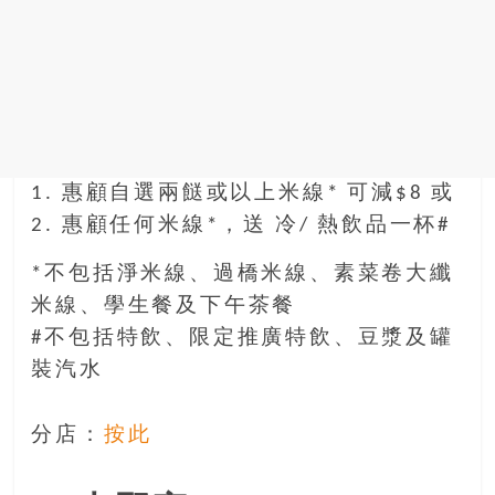
1. 惠顧自選兩餸或以上米線* 可減$8 或
2. 惠顧任何米線*，送 冷/ 熱飲品一杯#
*不包括淨米線、過橋米線、素菜卷大纖
米線、學生餐及下午茶餐
#不包括特飲、限定推廣特飲、豆漿及罐
裝汽水
分店：
按此