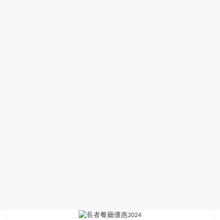
場
結
伴
歷
險
踏
入
50
歲
以
後，
迎
來
人
生
下
半
場，
金