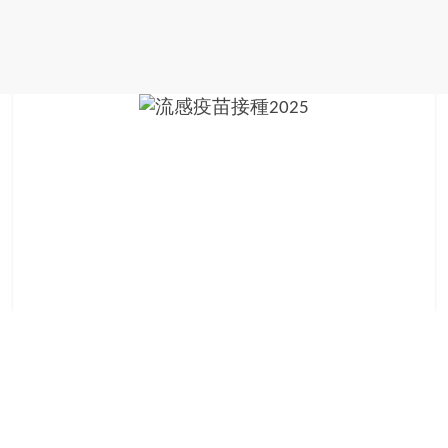
金
銀
島
邀
請
各
位
金
齡
銀
髮
的
大
人
們
結
伴
歷
險，