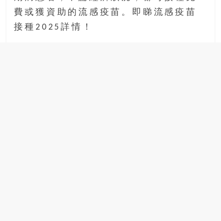
場
費或獲資助的流感疫苗。即睇流感疫苗
結
接種2025詳情！
伴
歷
險
踏
入
50
歲
以
後，
迎
來
人
生
下
半
場，