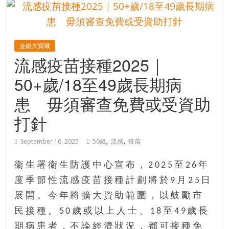
的
寶
金銀大寶藏
藏
流感疫苗接種2025｜
50+歲/18至49歲長期病
金
銀
患 毋須審查免費或受資助
島
打針
共
享
,
,
共
September 16, 2025
50歲
流感
疫苗
樂
共
衞生署衞生防護中心宣布，2025至26年
創
度季節性流感疫苗接種計劃將於9月25日
人
展開。今年將擴大資助範圍，以鼓勵市
生
民接種。50歲或以上人士、18至49歲長
下
半
期病患者，不論經濟狀況，都可接種免