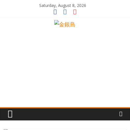
Skip
Saturday, August 8, 2026
to
content
一
起
追
尋
生
命