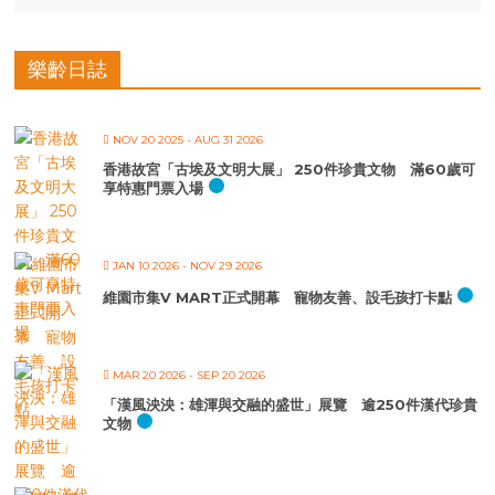
樂齡日誌
NOV 20 2025
- AUG 31 2026
香港故宮「古埃及文明大展」 250件珍貴文物 滿60歲可
享特惠門票入場
JAN 10 2026
- NOV 29 2026
維園市集V MART正式開幕 寵物友善、設毛孩打卡點
MAR 20 2026
- SEP 20 2026
「漢風泱泱：雄渾與交融的盛世」展覽 逾250件漢代珍貴
文物