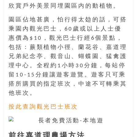
找
欣賞戶外美景同埋園區内的動植物。
尋
樂
園區佔地甚廣，怕行得太攰的話，可搭
齡
乘園內觀光巴士，60歲或以上人士優
寶
惠價為$10，觀光巴士行經6個景點，
藏。
一
包括：蕨類植物小徑、蘭花谷、嘉道理
同
兄弟紀念亭、觀音山、蝴蝶園、猛禽護
抱
理中心。全程約1小時30分鐘，每站停
著
留10-15分鐘讓遊客遊覽。遊客只可乘
樂
觀
搭所購買的指定班次，中途不可轉乘其
積
他班次。
極
的
按此查詢觀光巴士班次
態
度，
迎
前往嘉道理農場方法
接