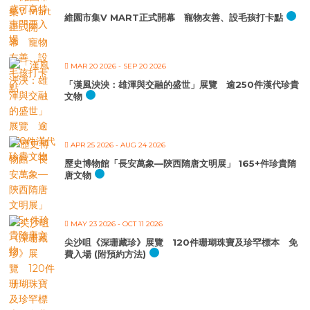
維園市集V MART正式開幕 寵物友善、設毛孩打卡點
MAR 20 2026
- SEP 20 2026
「漢風泱泱：雄渾與交融的盛世」展覽 逾250件漢代珍貴
文物
APR 25 2026
- AUG 24 2026
歷史博物館「長安萬象—陝西隋唐文明展」 165+件珍貴隋
唐文物
MAY 23 2026
- OCT 11 2026
尖沙咀《深珊藏珍》展覽 120件珊瑚珠寶及珍罕標本 免
費入場 (附預約方法)