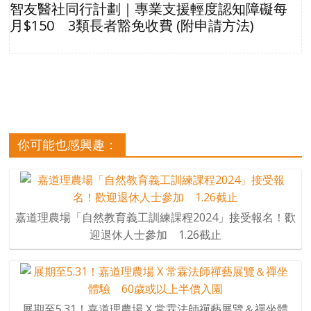
智友醫社同行計劃｜專業支援輕度認知障礙每
月$150 3類長者豁免收費 (附申請方法)
你可能也感興趣：
嘉道理農場「自然教育義工訓練課程2024」接受報名！歡
迎退休人士參加 1.26截止
展期至5.31！嘉道理農場 X 常霖法師禪藝展覽＆禪坐體