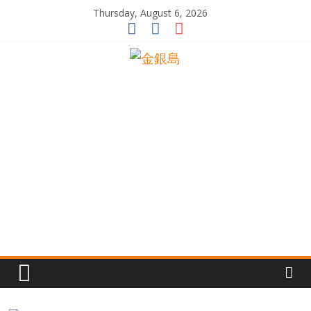
Skip
Thursday, August 6, 2026
to
content
一
起
追
尋
生
命