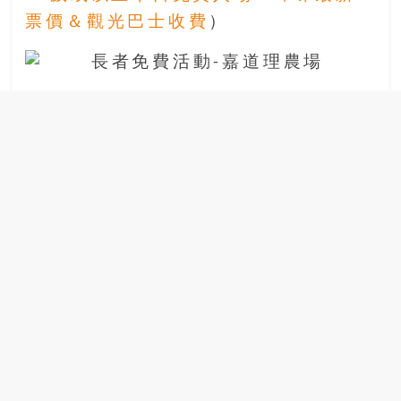
場
票價＆觀光巴士收費
）
結
伴
歷
險
踏
入
50
歲
以
後，
迎
來
人
生
下
半
場，