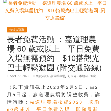
的
寶
藏
金銀大寶藏
長者免費活動 ：嘉道理農
金
銀
場 60 歲或以上 平日免費
島
入場無需預約 $10搭觀光
共
享
巴士輕鬆遊園 (附交通路線)
共
樂
,
,
,
April 27, 2022
免費活動
嘉道理農場
好去處
本地遊. 60歲
共
創
（以下資訊截止2023年2月5日，由2
人
月6日起，嘉道理農場將調整收費，詳
生
情請睇：
嘉道理農場收費2023｜取消
下
半
60歲或以上平日免費入場 即睇最新