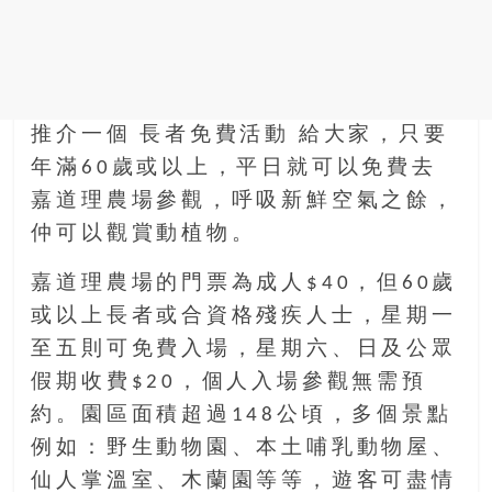
金
銀
島
邀
請
各
推介一個 長者免費活動 給大家，只要
位
年滿60歲或以上，平日就可以免費去
金
嘉道理農場參觀，呼吸新鮮空氣之餘，
齡
仲可以觀賞動植物。
銀
髮
嘉道理農場的門票為成人$40，但60歲
的
或以上長者或合資格殘疾人士，星期一
大
人
至五則可免費入場，星期六、日及公眾
們
假期收費$20，個人入場參觀無需預
結
約。園區面積超過148公頃，多個景點
伴
例如：野生動物園、本土哺乳動物屋、
歷
險，
仙人掌溫室、木蘭園等等，遊客可盡情