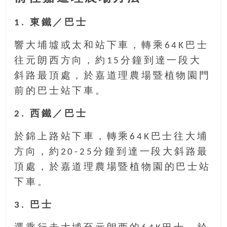
豐
盛
1. 東鐵／巴士
的
響大埔墟或太和站下車，轉乘64K巴士
第
二
往元朗西方向，約15分鐘到達一段大
人
斜路最頂處，於嘉道理農場暨植物園門
生。
前的巴士站下車。
2. 西鐵／巴士
於錦上路站下車，轉乘64K巴士往大埔
方向，約20-25分鐘到達一段大斜路最
頂處，於嘉道理農場暨植物園的巴士站
下車。
3. 巴士