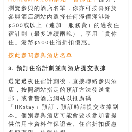
HolidayHK.com網站「賞你住」
部分，
找
尋
瀏覽參與的酒店名單，你亦可按喜好於
樂
參與酒店網站內選擇任何淨價滿港幣
齡
$500或以上（連加一服務費）的過夜住
寶
宿計劃（最多連續兩晚），享用「賞你
藏。
住」港幣$500住宿折扣優惠。
一
同
按此參閱參與酒店名單
抱
著
3. 預訂住宿計劃並向酒店提交收據
樂
觀
選定過夜住宿計劃後，直接聯絡參與酒
積
店，按照網站指定的預訂方法發送電
極
郵，或者響酒店網站以推廣碼
的
態
「HKstay」預訂，預訂時請提交收據副
度，
本。個別參與酒店可能會要求參加者提
迎
供信用卡資料作保證金。住宿折扣優惠
接