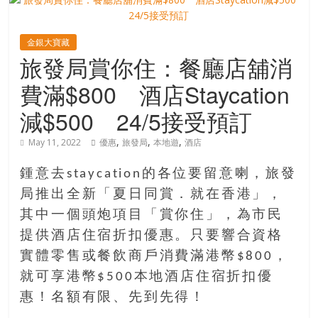
寶
金銀大寶藏
旅發局賞你住：餐廳店舖消
藏
費滿$800 酒店Staycation
金
減$500 24/5接受預訂
銀
島
,
,
,
May 11, 2022
優惠
旅發局
本地遊
酒店
共
享
鍾意去staycation的各位要留意喇，旅發
共
局推出全新「夏日同賞．就在香港」，
樂
其中一個頭炮項目「賞你住」，為市民
共
提供酒店住宿折扣優惠。只要響合資格
創
實體零售或餐飲商戶消費滿港幣$800，
人
生
就可享港幣$500本地酒店住宿折扣優
下
惠！名額有限、先到先得！
半