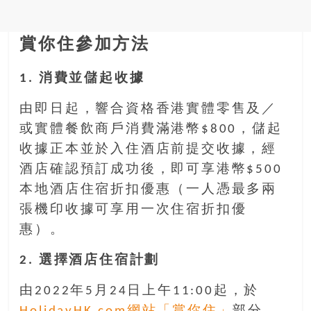
銀
島
賞你住參加方法
邀
請
1. 消費並儲起收據
各
位
由即日起，響合資格香港實體零售及／
金
或實體餐飲商戶消費滿港幣$800，儲起
齡
銀
收據正本並於入住酒店前提交收據，經
髮
酒店確認預訂成功後，即可享港幣$500
的
本地酒店住宿折扣優惠（一人憑最多兩
大
張機印收據可享用一次住宿折扣優
人
們
惠）。
結
2. 選擇酒店住宿計劃
伴
歷
由2022年5月24日上午11:00起，於
險，