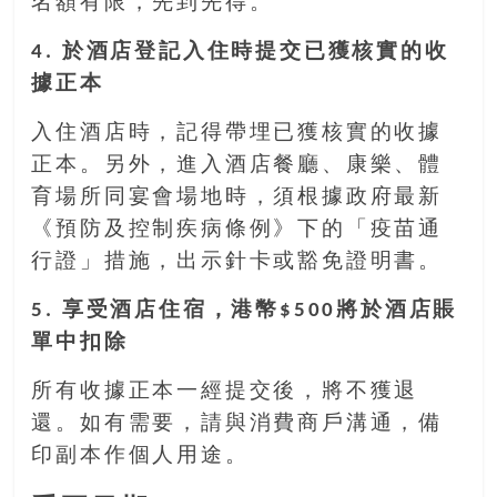
名額有限，先到先得。
豐
盛
4. 於酒店登記入住時提交已獲核實的收
的
據正本
第
二
入住酒店時，記得帶埋已獲核實的收據
人
正本。另外，進入酒店餐廳、康樂、體
生。
育場所同宴會場地時，須根據政府最新
《預防及控制疾病條例》下的「疫苗通
行證」措施，出示針卡或豁免證明書。
5. 享受酒店住宿，港幣$500將於酒店賬
單中扣除
所有收據正本一經提交後，將不獲退
還。如有需要，請與消費商戶溝通，備
印副本作個人用途。