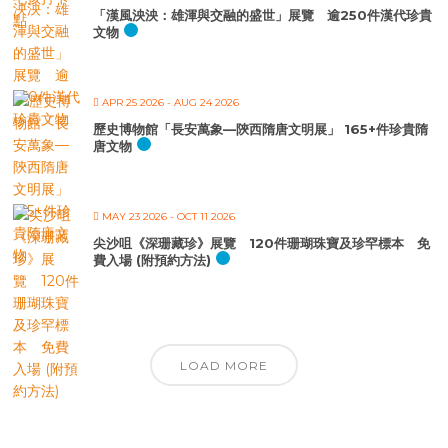
「漢風泱泱：雄渾與交融的盛世」展覽 逾250件漢代珍貴
文物
APR 25 2026
- AUG 24 2026
歷史博物館「長安萬象—陝西隋唐文明展」 165+件珍貴隋
唐文物
MAY 23 2026
- OCT 11 2026
尖沙咀《深珊藏珍》展覽 120件珊瑚珠寶及珍罕標本 免
費入場 (附預約方法)
LOAD MORE