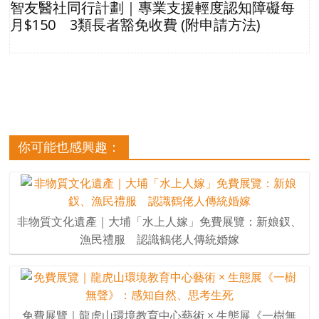
智友醫社同行計劃｜專業支援輕度認知障礙每
月$150 3類長者豁免收費 (附申請方法)
你可能也感興趣：
非物質文化遺產｜大埔「水上人嫁」免費展覽：新娘釵、
漁民禮服 認識鶴佬人傳統婚嫁
免費展覽｜龍虎山環境教育中心藝術 × 生態展《一樹無