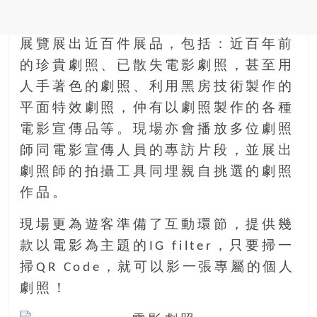
金
銀
島
展覽展出近百件展品，包括：近百年前
邀
的珍貴劇照、已散失電影劇照，甚至用
請
各
人手著色的劇照、利用黑房技術製作的
位
平面特效劇照，仲有以劇照製作的各種
金
電影宣傳品等。現場亦會播放多位劇照
齡
師同電影宣傳人員的專訪片段，並展出
銀
髮
劇照師的拍攝工具同埋親自挑選的劇照
的
作品。
大
人
現場更為遊客準備了互動環節，提供幾
們
款以電影為主題的IG filter，只要掃一
結
掃QR Code，就可以影一張專屬的個人
伴
劇照！
歷
險，