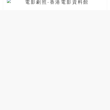
場
結
伴
歷
險
踏
入
50
歲
以
後，
迎
來
人
生
下
半
場，