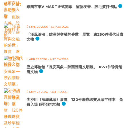
維園市集V MART正式開幕 寵物友善、設毛孩打卡點
MAR 20 2026
- SEP 20 2026
「漢風泱泱：雄渾與交融的盛世」展覽 逾250件漢代珍貴
文物
APR 25 2026
- AUG 24 2026
歷史博物館「長安萬象—陝西隋唐文明展」 165+件珍貴隋
唐文物
MAY 23 2026
- OCT 11 2026
尖沙咀《深珊藏珍》展覽 120件珊瑚珠寶及珍罕標本 免
費入場 (附預約方法)