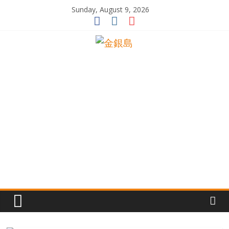
Skip
Sunday, August 9, 2026
to
content
一
起
追
尋
生
命