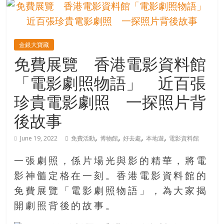
的
寶
金銀大寶藏
藏
免費展覽 香港電影資料館
「電影劇照物語」 近百張
金
銀
珍貴電影劇照 一探照片背
島
後故事
共
享
,
,
,
,
共
June 19, 2022
免費活動
博物館
好去處
本地遊
電影資料館
樂
共
一張劇照，係片場光與影的精華，將電
創
影神髓定格在一刻。香港電影資料館的
人
免費展覽「電影劇照物語」，為大家揭
生
開劇照背後的故事。
下
半