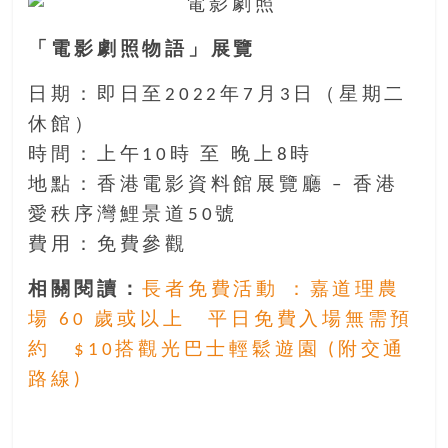
找
尋
「電影劇照物語」展覽
樂
齡
日期：即日至2022年7月3日（星期二
寶
休館）
藏。
一
時間：上午10時 至 晚上8時
同
地點：香港電影資料館展覽廳 – 香港
抱
愛秩序灣鯉景道50號
著
費用：免費參觀
樂
觀
相關閱讀：
長者免費活動 ：嘉道理農
積
場 60 歲或以上 平日免費入場無需預
極
的
約 $10搭觀光巴士輕鬆遊園 (附交通
態
路線)
度，
迎
接