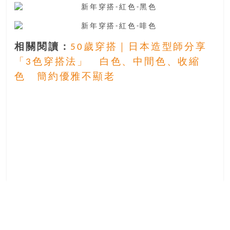
豐
盛
的
第
相關閱讀：
50歲穿搭｜日本造型師分享
二
「3色穿搭法」 白色、中間色、收縮
人
色 簡約優雅不顯老
生。