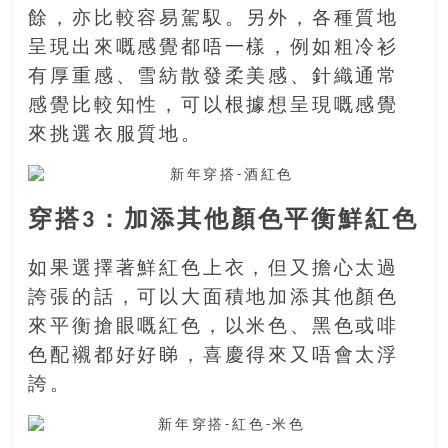
找
餘，亦比較容易駕馭。另外，各種質地
尋
呈現出來嘅感覺都唔一樣，例如粗冷衫
樂
齡
有厚重感、雪紡散發柔美感、針織通常
寶
感覺比較知性，可以根據想呈現嘅感覺
藏。
來挑選衣服質地。
一
同
抱
穿搭3：加添其他顏色平衡鮮紅色
著
樂
觀
如果選擇著鮮紅色上衣，但又擔心太過
積
誇張的話，可以大面積地加添其他顏色
極
來平衡搶眼嘅紅色，以米色、黑色或啡
的
色配襯都好好睇，喜慶得來又唔會太浮
態
誇。
度，
迎
接