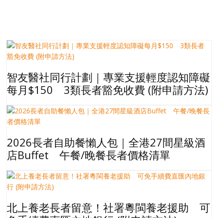
智友醫社同行計劃｜專業支援輕度認知障礙
每月$150 3類長者豁免收費 (附申請方法)
2026長者自助餐懶人包｜全港27間星級酒
店Buffet 午餐/晚餐長者價格清單
北上養老長者留意！社署粵閩養老援助 可