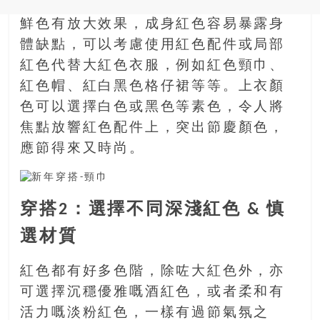
銀
鮮色有放大效果，成身紅色容易暴露身
島
體缺點，可以考慮使用紅色配件或局部
邀
請
紅色代替大紅色衣服，例如紅色頸巾、
各
紅色帽、紅白黑色格仔裙等等。上衣顏
位
色可以選擇白色或黑色等素色，令人將
金
焦點放響紅色配件上，突出節慶顏色，
齡
應節得來又時尚。
銀
髮
的
大
穿搭2：選擇不同深淺紅色 & 慎
人
選材質
們
結
伴
紅色都有好多色階，除咗大紅色外，亦
歷
可選擇沉穩優雅嘅酒紅色，或者柔和有
險，
活力嘅淡粉紅色，一樣有過節氣氛之