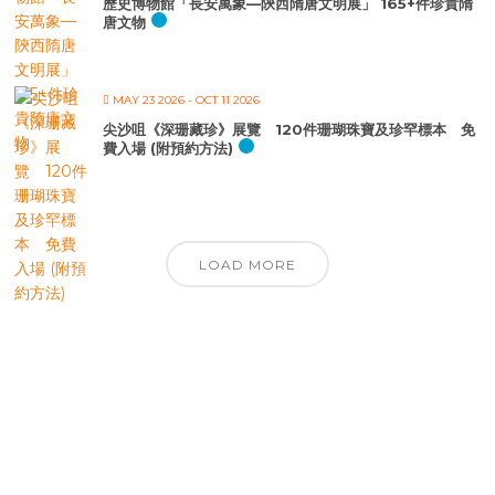
歷史博物館「長安萬象—陝西隋唐文明展」 165+件珍貴隋
唐文物
MAY 23 2026
- OCT 11 2026
尖沙咀《深珊藏珍》展覽 120件珊瑚珠寶及珍罕標本 免
費入場 (附預約方法)
LOAD MORE