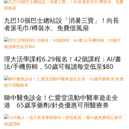
九巴10個巴士總站設「消暑三寶」！向長
者派毛巾/樽裝水、免費借風扇
理大活學課程6.29報名！42個課程：AI/書
法/手機剪輯，50歲可報讀每堂低至$80
睇中醫免診金！仁愛堂流動中醫車遊走全
港 65歲享藥劑/針灸優惠可用醫療券