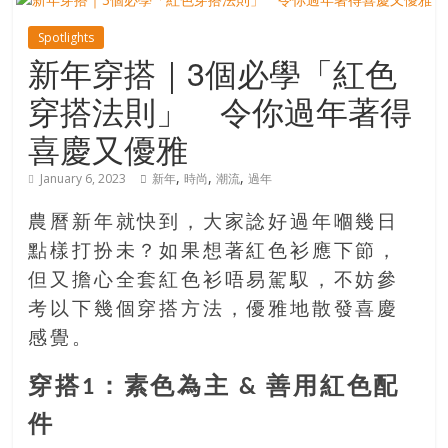
寶
Spotlights
新年穿搭｜3個必學「紅色
藏
穿搭法則」 令你過年著得
喜慶又優雅
金
銀
,
,
,
January 6, 2023
新年
時尚
潮流
過年
島
共
農曆新年就快到，大家諗好過年嗰幾日
享
點樣打扮未？如果想著紅色衫應下節，
共
但又擔心全套紅色衫唔易駕馭，不妨參
樂
考以下幾個穿搭方法，優雅地散發喜慶
共
創
感覺。
人
穿搭1：素色為主 & 善用紅色配
生
下
件
半