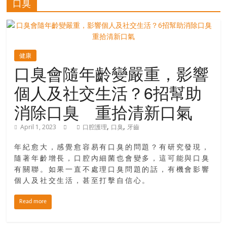
口臭
寶
藏
健康
口臭會隨年齡變嚴重，影響
金
個人及社交生活？6招幫助
銀
島
消除口臭 重拾清新口氣
共
享
,
,
April 1, 2023
口腔護理
口臭
牙齒
共
樂
年紀愈大，感覺愈容易有口臭的問題？有研究發現，
共
隨著年齡增長，口腔內細菌也會變多，這可能與口臭
有關聯。如果一直不處理口臭問題的話，有機會影響
創
個人及社交生活，甚至打擊自信心。
人
生
Read more
下
半