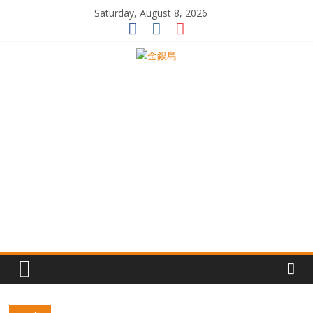
Skip
Saturday, August 8, 2026
to
content
一
起
追
尋
生
命
的