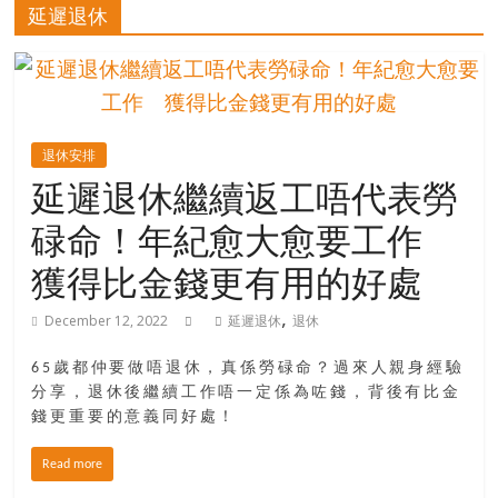
的
延遲退休
寶
藏
退休安排
金
延遲退休繼續返工唔代表勞
銀
碌命！年紀愈大愈要工作
島
共
獲得比金錢更有用的好處
享
共
,
December 12, 2022
延遲退休
退休
樂
共
65歲都仲要做唔退休，真係勞碌命？過來人親身經驗
創
分享，退休後繼續工作唔一定係為咗錢，背後有比金
人
錢更重要的意義同好處！
生
下
Read more
半