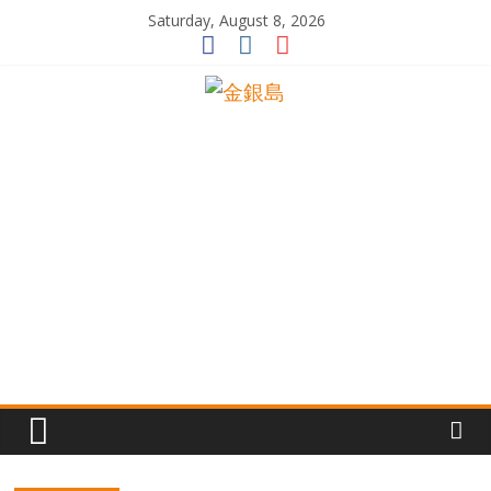
Skip
Saturday, August 8, 2026
to
content
一
起
追
尋
生
命