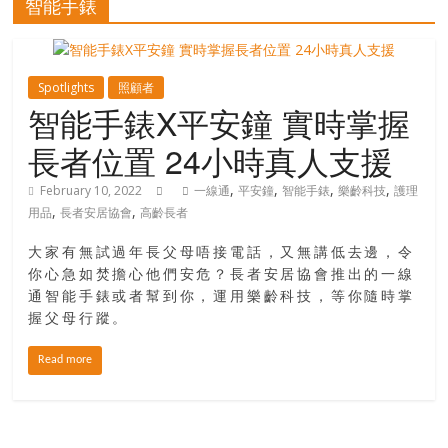
智能手錶
寶
藏
Spotlights
照顧者
智能手錶X平安鐘 實時掌握
長者位置 24小時真人支援
金
銀
,
,
,
,
February 10, 2022
一線通
平安鐘
智能手錶
樂齡科技
護理
島
,
,
用品
長者安居協會
高齡長者
共
享
大家有無試過年長父母唔接電話，又無講低去邊，令
共
你心急如焚擔心他們安危？長者安居協會推出的一線
樂
通智能手錶或者幫到你，運用樂齡科技，等你隨時掌
共
握父母行蹤。
創
人
Read more
生
下
半