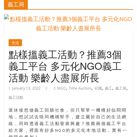
的
義工局
寶
藏
生活
金
點樣搵義工活動？推薦3個
銀
義工平台 多元化NGO義工
島
共
活動 樂齡人盡展所長
享
共
,
,
,
,
,
January 13, 2022
NGO
Time Auction
社職
義工
義工局
樂
義工活動
共
創
退休後想做義工回饋社會，但只幫單一機構好似悶悶
人
地，想試試去唔同機構幫手，建立屬於自己的生活網
生
絡，同時透過義工活動發展興趣？推薦兩個義工平台
下
給大家，裡面有好多NGO的多元化本地活動，實有一
半