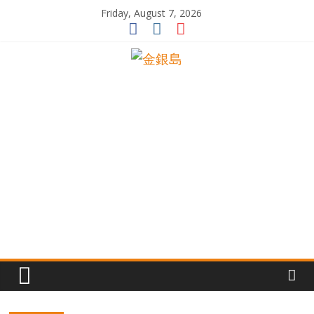
Skip
Friday, August 7, 2026
to
content
一
起
追
尋
生
命