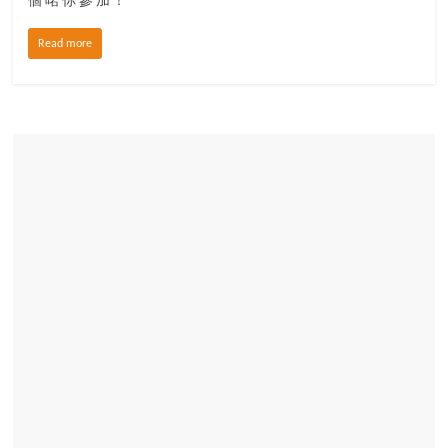
個啱你參加！
場
結
Read more
伴
歷
險
踏
入
50
歲
以
後，
迎
來
人
生
下
半
場，