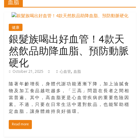
血脂
寶
藏
健康
銀髮族喝出好血管！4款天
然飲品助降血脂、預防動脈
金
銀
硬化
島
共
,
October 21, 2025
心血管
血脂
享
共
隨著年齡增長，身體代謝功能逐漸下降，加上油膩食
樂
物及加工食品越吃越多，「三高」問題在長者之間相
共
當普遍。其中，高血脂更是心血管疾病的重要危險因
素。不過，只要在日常生活中選對飲品，也能幫助穩
創
定血脂，讓身體維持良好循環。
人
生
Read more
下
半