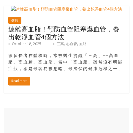
場
結
伴
健康
歷
遠離高血脂！預防血管阻塞爆血管，養
險
出乾淨血管4個方法
踏
,
,
October 18, 2025
三高
心血管
血脂
入
50
很多長者在體檢時，常被醫生提醒「三高」──高血
歲
壓、高血糖、高血脂。當中「高血脂」雖然沒有明顯
以
症狀，卻是最容易被忽略、最潛伏的健康危機之一。
後，
迎
Read more
來
人
生
下
半
場，
金