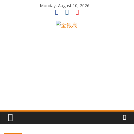
Skip
Monday, August 10, 2026
to
content
一
起
追
尋
生
命