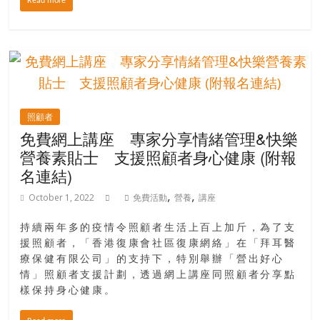
金
Read more
銀
島
邀
請
各
位
照顧者
金
免費網上講座 專家分享情緒管理&快樂
齡
營養素貼士 支援照顧者身心健康 (附報
銀
名連結)
髮
的
,
,
October 1, 2022
免費活動
營養
講座
大
人
持續兩年多的疫情令照顧者生活上百上加斤，為了支
們
援照顧者，「香港復康會社區復康網絡」在「拜耳醫
結
療保健有限公司」的支持下，特別舉辦「營出好心
伴
情」照顧者支援計劃，透過網上講座同照顧者分享點
樣保持身心健康。
歷
險，