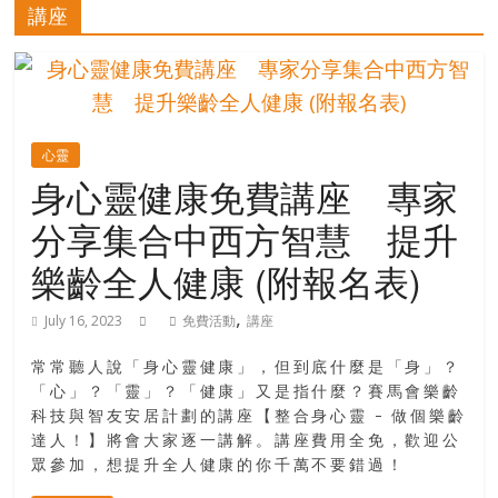
的
講座
寶
藏
心靈
金
身心靈健康免費講座 專家
銀
分享集合中西方智慧 提升
島
共
樂齡全人健康 (附報名表)
享
共
,
July 16, 2023
免費活動
講座
樂
共
常常聽人說「身心靈健康」，但到底什麼是「身」？
創
「心」？「靈」？「健康」又是指什麼？賽馬會樂齡
人
科技與智友安居計劃的講座【整合身心靈 – 做個樂齡
生
達人！】將會大家逐一講解。講座費用全免，歡迎公
下
眾參加，想提升全人健康的你千萬不要錯過！
半