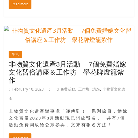
Read more
場
結
伴
歷
險
踏
入
生活
50
非物質文化遺產3月活動 7個免費婚嫁
歲
文化習俗講座＆工作坊 學花牌燈籠紮
以
作
後，
迎
,
,
,
February 18, 2023
免費活動
工作坊
講座
非物質文化遺
來
產
人
生
非物質文化遺產辦事處「師傅到！」系列節目，婚嫁
下
文化習俗2023年3月活動現已開放報名，一共有7個
半
活動免費開放給公眾參與，文末有報名方法！
場，