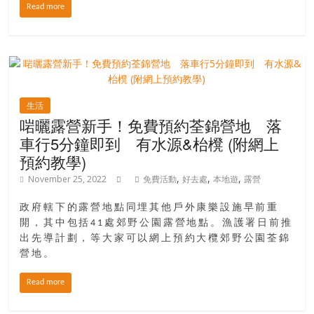
場
Read more
結
伴
歷
險
踏
生活
入
啱曬露營新手！免費預約荃錦營地 落
50
車行5分鐘即到 有水源&枱櫈 (附網上
歲
預約教學)
以
後，
,
,
,
November 25, 2022
免費活動
好去處
本地遊
露營
迎
政府轄下的露營地點同埋其他戶外康樂設施早前重
來
開，其中包括41處郊野公園露營地點。漁護署日前推
人
出先導計劃，等大家可以網上預約大欖郊野公園荃錦
生
營地。
下
半
Read more
場，
金