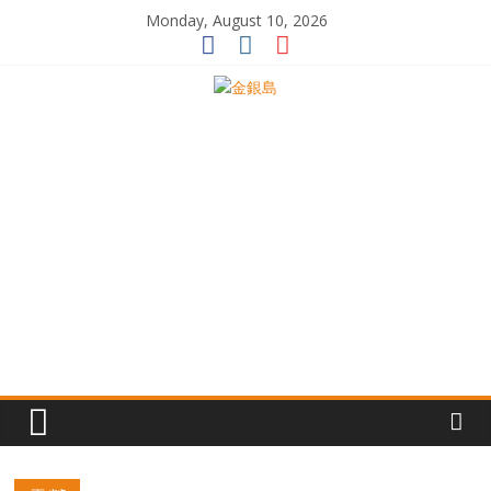
Skip
Monday, August 10, 2026
to
content
一
起
追
尋
生
命
的