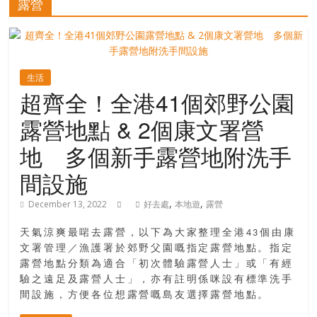
露營
寶
藏
生活
超齊全！全港41個郊野公園
金
露營地點 & 2個康文署營
銀
島
地 多個新手露營地附洗手
共
享
間設施
共
,
,
December 13, 2022
好去處
本地遊
露營
樂
共
天氣涼爽最啱去露營，以下為大家整理全港43個由康
創
文署管理／漁護署於郊野父園嘅指定露營地點。指定
人
露營地點分類為適合「初次體驗露營人士」或「有經
生
驗之遠足及露營人士」，亦有註明係咪設有標準洗手
下
間設施，方便各位想露營嘅島友選擇露營地點。
半