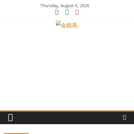
Skip
Thursday, August 6, 2026
to
content
一
起
追
尋
生
命