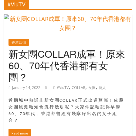
的
#ViuTV
寶
藏
香港回憶
金
新女團COLLAR成軍！原來
銀
60、70年代香港都有女
島
共
團？
享
共
,
,
,
January 14, 2022
#ViuTV
COLLAR
女團
藝人
樂
共
近期城中熱話非新女團COLLAR正式出道莫屬！依股
創
女團風潮唔知會流行幾耐呢？大家仲記唔記得早響
人
60、70年代，香港都曾經有幾隊好出名的女子組
生
合？
下
半
Read more