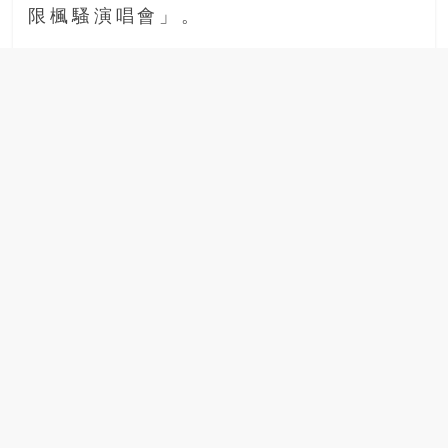
限楓騷演唱會」。
場
結
伴
歷
險
踏
入
50
歲
以
後，
迎
來
人
生
下
半
場，