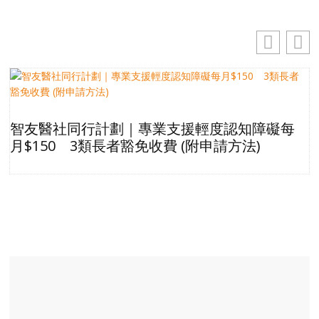
智友醫社同行計劃｜專業支援輕度認知障礙每
月$150 3類長者豁免收費 (附申請方法)