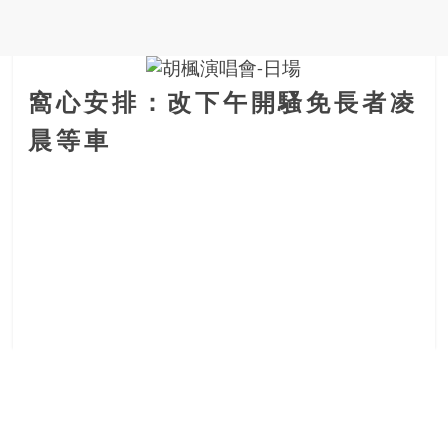
金
銀
島
邀
請
窩心安排：改下午開騷免長者凌
各
晨等車
位
金
齡
銀
髮
的
大
人
們
結
伴
歷
險，