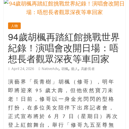
的
寶
人物
藏
94歲胡楓再踏紅館挑戰世界
紀錄！演唱會改開日場：唔
金
銀
想長者觀眾深夜等車回家
島
共
,
,
,
April 24, 2026
NativeAdv
胡楓
藝人
高齡長者
享
共
演藝界「長青樹」胡楓（修哥），明年
樂
即將迎來 95 歲大壽，但他依然寶刀未
共
老！日前，修哥以一身金光閃閃的型格
創
人
打扮，在多位美女陪伴下出席記者會，
生
正式宣布將於 6 月 7 日（星期日）再次
下
登上紅館舞台，舉行「修哥九五至尊無
半