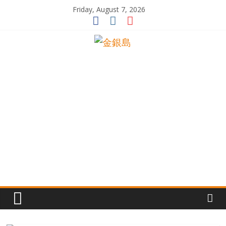
Skip
Friday, August 7, 2026
to
content
一
起
追
尋
生
命