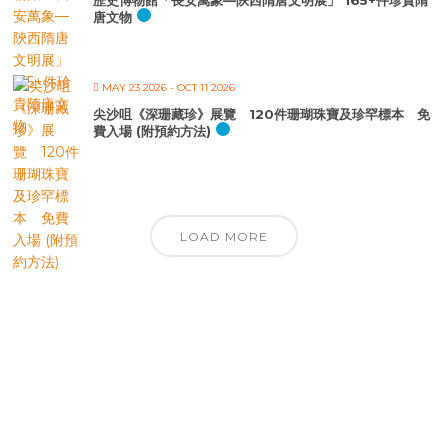
歷史博物館「長安萬象—陝西隋唐文明展」 165+件珍貴隋
唐文物
MAY 23 2026
- OCT 11 2026
尖沙咀《深珊藏珍》展覽 120件珊瑚珠寶及珍罕標本 免
費入場 (附預約方法)
LOAD MORE