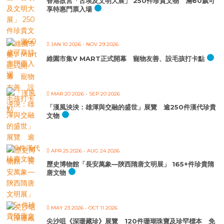
香港故宮「古埃及文明大展」 250件珍貴文物 滿60歲可
享特惠門票入場
JAN 10 2026
- NOV 29 2026
維園市集V MART正式開幕 寵物友善、設毛孩打卡點
MAR 20 2026
- SEP 20 2026
「漢風泱泱：雄渾與交融的盛世」展覽 逾250件漢代珍貴
文物
APR 25 2026
- AUG 24 2026
歷史博物館「長安萬象—陝西隋唐文明展」 165+件珍貴隋
唐文物
MAY 23 2026
- OCT 11 2026
尖沙咀《深珊藏珍》展覽 120件珊瑚珠寶及珍罕標本 免