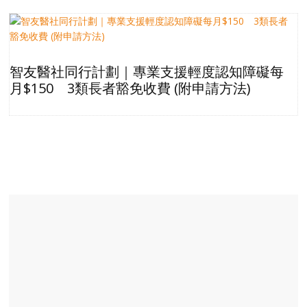
智友醫社同行計劃｜專業支援輕度認知障礙每
月$150 3類長者豁免收費 (附申請方法)