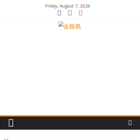
Skip
Friday, August 7, 2026
to
content
一
起
追
尋
生
命