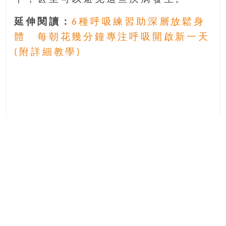
延伸閱讀：
6種呼吸練習助深層放鬆身
體 每朝花幾分鐘專注呼吸開啟新一天
(附詳細教學)