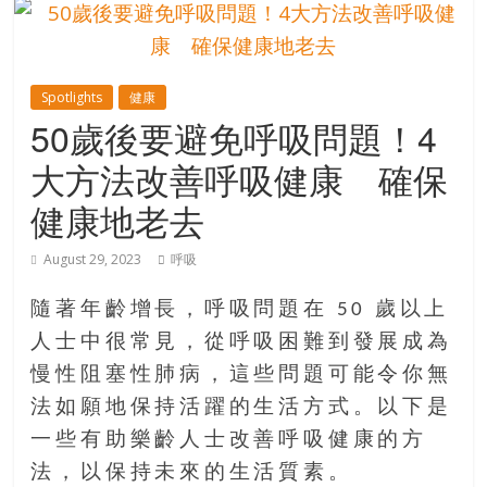
的
寶
Spotlights
健康
藏
50歲後要避免呼吸問題！4
大方法改善呼吸健康 確保
金
銀
健康地老去
島
共
August 29, 2023
呼吸
享
共
隨著年齡增長，呼吸問題在 50 歲以上
樂
人士中很常見，從呼吸困難到發展成為
共
慢性阻塞性肺病，這些問題可能令你無
創
人
法如願地保持活躍的生活方式。以下是
生
一些有助樂齡人士改善呼吸健康的方
下
法，以保持未來的生活質素。
半