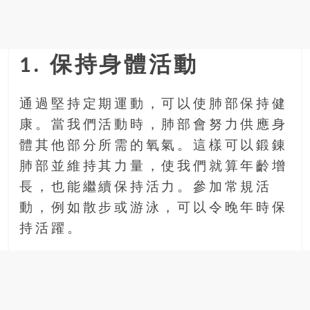
金
銀
島
邀
1. 保持身體活動
請
各
位
通過堅持定期運動，可以使肺部保持健
金
康。當我們活動時，肺部會努力供應身
齡
體其他部分所需的氧氣。這樣可以鍛錬
銀
肺部並維持其力量，使我們就算年齡增
髮
的
長，也能繼續保持活力。參加常規活
大
動，例如散步或游泳，可以令晚年時保
人
持活躍。
們
結
伴
歷
險，