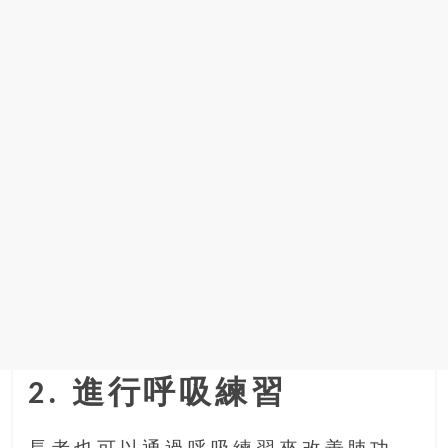
找
尋
樂
齡
寶
藏。
一
同
抱
著
樂
觀
積
極
的
態
2. 進行呼吸練習
度，
迎
接