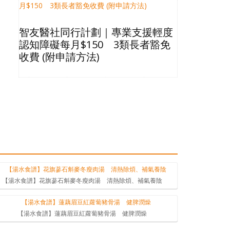
智友醫社同行計劃｜專業支援輕度
2026長
認知障礙每月$150 3類長者豁免
星級酒店Bu
收費 (附申請方法)
格清單
【湯水食譜】花旗蔘石斛麥冬瘦肉湯 清熱除煩、補氣養陰
【湯水食譜】蓮藕眉豆紅蘿蔔豬骨湯 健脾潤燥