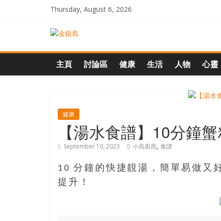
Skip
Thursday, August 6, 2026
to
content
一
起
主頁
討論區
健康
生活
人物
心靈
追
尋
健康
【湯水食譜】10分鐘
生
,
September 10, 2023
小高廚房
食譜
命
10 分鐘的快捷靚湯，簡單易做
提升！
的