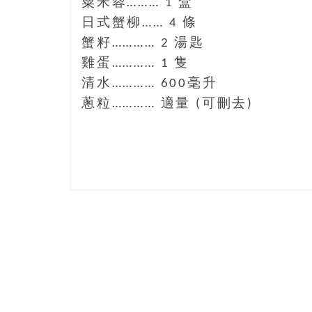
粟米蓉……… 1 盒
樂
日式蟹柳…… 4 條
齡
蟹籽………… 2 湯匙
寶
藏。
雞蛋………… 1 隻
一
清水………… 600毫升
同
蔥粒………… 適量 (可刪去)
抱
著
樂
觀
積
極
的
態
度，
迎
接
豐