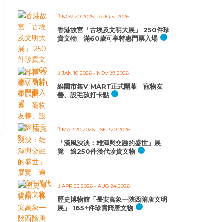
NOV 20 2025
- AUG 31 2026
香港故宮「古埃及文明大展」 250件珍
貴文物 滿60歲可享特惠門票入場
JAN 10 2026
- NOV 29 2026
維園市集V MART正式開幕 寵物友
善、設毛孩打卡點
MAR 20 2026
- SEP 20 2026
「漢風泱泱：雄渾與交融的盛世」展
覽 逾250件漢代珍貴文物
APR 25 2026
- AUG 24 2026
歷史博物館「長安萬象—陝西隋唐文明
展」 165+件珍貴隋唐文物