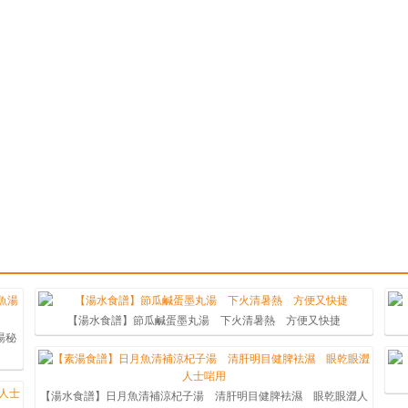
【湯水食譜】節瓜鹹蛋墨丸湯 下火清暑熱 方便又快捷
湯秘
【湯水食譜】日月魚清補涼杞子湯 清肝明目健脾袪濕 眼乾眼澀人