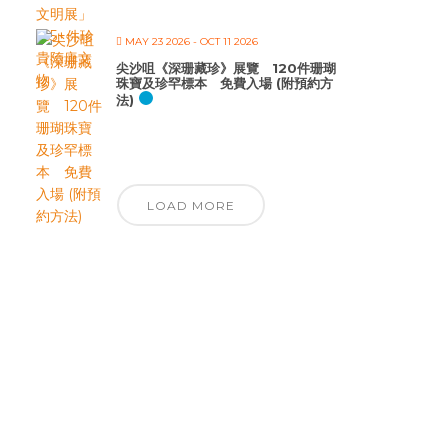
MAY 23 2026
- OCT 11 2026
尖沙咀《深珊藏珍》展覽 120件珊瑚
珠寶及珍罕標本 免費入場 (附預約方
法)
LOAD MORE