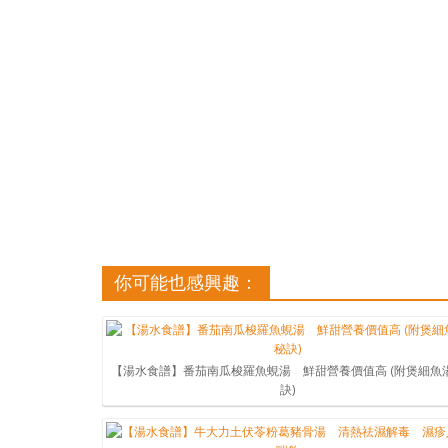
你可能也感興趣：
【湯水食譜】番茄南瓜梭羅魚蜆湯 鮮甜營養價值高 (附煲細魚
訣)