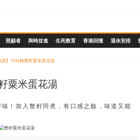
照顧者
與時並進
生死教育
香港回憶
退休安排
蟹籽粟米蛋花湯
又好味！加入蟹籽同煮，有口感之餘，味道又能