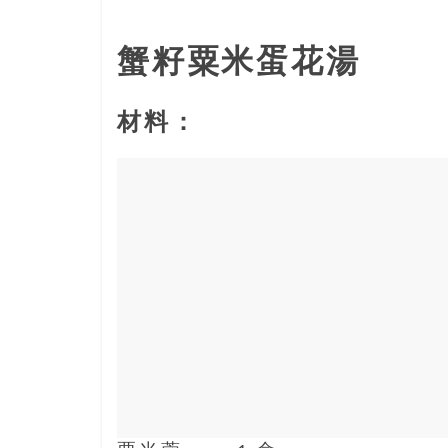
島
邀
請
蟹籽粟米蛋花湯
各
位
材料：
金
齡
銀
髮
的
大
人
們
結
伴
歷
險，
找
尋