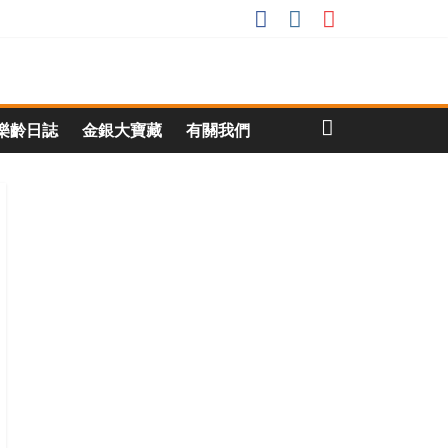
樂齡日誌
金銀大寶藏
有關我們