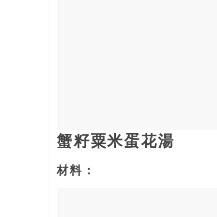
寶
藏
金
銀
島
共
享
共
樂
共
蟹籽粟米蛋花湯
創
人
材料：
生
下
半
場