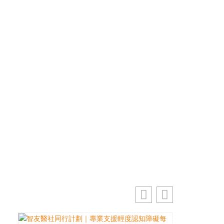
優先訂閱電子報
免費獲取50+精選資訊
掌握最新動向 一起追尋生命的寶藏
電郵地址
訂閱
你的電郵地址