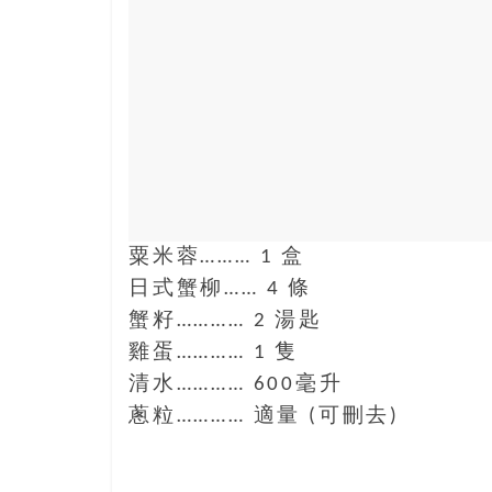
結
伴
歷
險
踏
入
50
歲
以
後，
粟米蓉……… 1 盒
迎
日式蟹柳…… 4 條
來
人
蟹籽………… 2 湯匙
生
雞蛋………… 1 隻
下
清水………… 600毫升
半
蔥粒………… 適量 (可刪去)
場，
金
銀