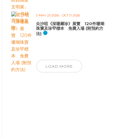
MAY 23 2026
- OCT 11 2026
尖沙咀《深珊藏珍》展覽 120件珊瑚
珠寶及珍罕標本 免費入場 (附預約方
法)
LOAD MORE