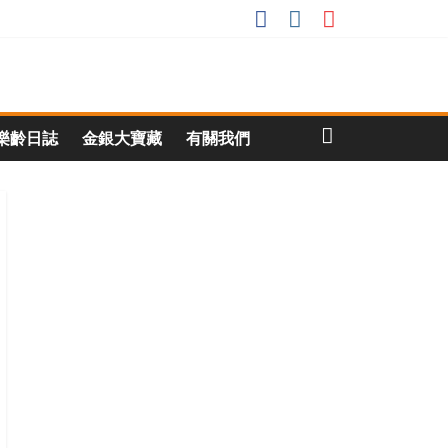
樂齡日誌
金銀大寶藏
有關我們