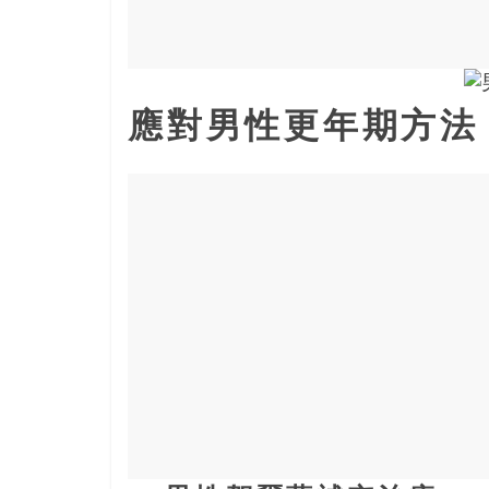
樂
齡
寶
藏。
應對男性更年期方法
一
同
抱
著
樂
觀
積
極
的
態
度，
迎
接
豐