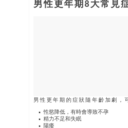
結
男性更年期8大常見
伴
歷
險
踏
入
50
歲
以
後，
迎
來
人
生
下
男性更年期的症狀隨年齡加劇，
半
場，
性慾降低，有時會導致不孕
金
精力不足和失眠
銀
陽痿