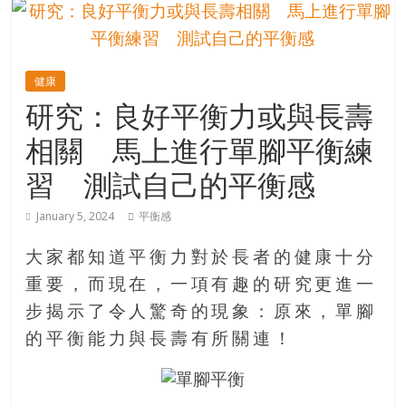
的
寶
健康
藏
研究：良好平衡力或與長壽
相關 馬上進行單腳平衡練
金
銀
習 測試自己的平衡感
島
共
January 5, 2024
平衡感
享
共
大家都知道平衡力對於長者的健康十分
樂
重要，而現在，一項有趣的研究更進一
共
步揭示了令人驚奇的現象：原來，單腳
創
人
的平衡能力與長壽有所關連！
生
下
半