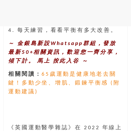
4. 每天練習，看看平衡有多大改善。
～ 金銀島新設Whatsapp群組，發放
最新50+相關資訊，歡迎您一齊分享，
傾下計。 馬上
按此入谷
～
相關閱讀：
65歲運動是健康地老去關
鍵！多動少坐、增肌、鍛鍊平衡感 (附
運動建議)
《英國運動醫學雜誌》在 2022 年線上