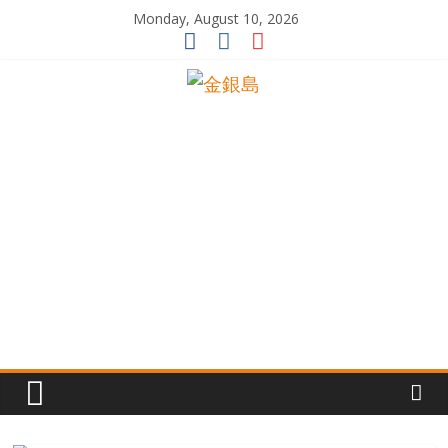
Skip
Monday, August 10, 2026
to
content
一
起
追
尋
生
命