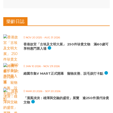
樂齡日誌
NOV 20 2025
- AUG 31 2026
香港故宮「古埃及文明大展」 250件珍貴文物 滿60歲可
享特惠門票入場
JAN 10 2026
- NOV 29 2026
維園市集V MART正式開幕 寵物友善、設毛孩打卡點
MAR 20 2026
- SEP 20 2026
「漢風泱泱：雄渾與交融的盛世」展覽 逾250件漢代珍貴
文物