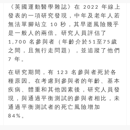
金
《英國運動醫學雜誌》在 2022 年線上
銀
島
發表的一項研究發現，中年及老年人若
邀
無法單腳站立 10 秒，其早逝風險幾乎
請
是一般人的兩倍。研究人員評估了
各
1,700 名參與者（年齡介於51至75歲
位
金
之間，且無行走問題），並追蹤了他們
齡
7 年。
銀
髮
在研究期間，有 123 名參與者死於各
的
種原因。在考慮到參與者的年齡、基本
大
疾病、體重和其他因素後，研究人員發
人
們
現，與通過平衡測試的參與者相比，未
結
通過平衡測試者的死亡風險增加
伴
84%。
歷
險，