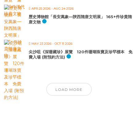
APR 25 2026
- AUG 24 2026
歷史博物館「長安萬象—陝西隋唐文明展」 165+件珍貴隋
唐文物
MAY 23 2026
- OCT 11 2026
尖沙咀《深珊藏珍》展覽 120件珊瑚珠寶及珍罕標本 免
費入場 (附預約方法)
LOAD MORE