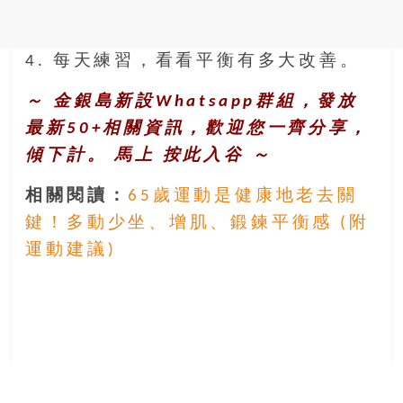
4. 每天練習，看看平衡有多大改善。
～ 金銀島新設Whatsapp群組，發放
最新50+相關資訊，歡迎您一齊分享，
傾下計。 馬上
按此入谷
～
相關閱讀：
65歲運動是健康地老去關
鍵！多動少坐、增肌、鍛鍊平衡感 (附
運動建議)