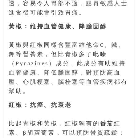
找
透，容易令人胃部不適，腸胃敏感人士
尋
進食後可能會引致胃痛。
樂
齡
黃椒：維持血管健康、降膽固醇
寶
藏。
黃椒與紅椒同樣含豐富維他命C、鐵、
一
鉀等營養素，但比青椒多了吡嗪
同
抱
（Pyrazines）成分，此成分有助維持
著
血管健康、降低膽固醇，對預防高血
樂
壓、心肌梗塞、腦栓塞等血管疾病都有
觀
幫助。
積
極
紅椒：抗癌、抗衰老
的
態
度，
比起青椒和黃椒，紅椒獨有的番茄紅
迎
素、β胡蘿蔔素，可以預防骨質疏鬆；
接