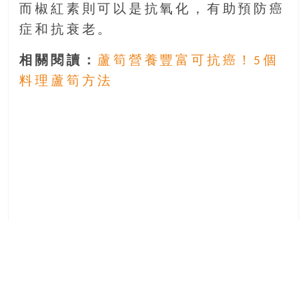
而椒紅素則可以是抗氧化，有助預防癌
豐
盛
症和抗衰老。
的
相關閱讀：
蘆筍營養豐富可抗癌！5個
第
二
料理蘆筍方法
人
生。