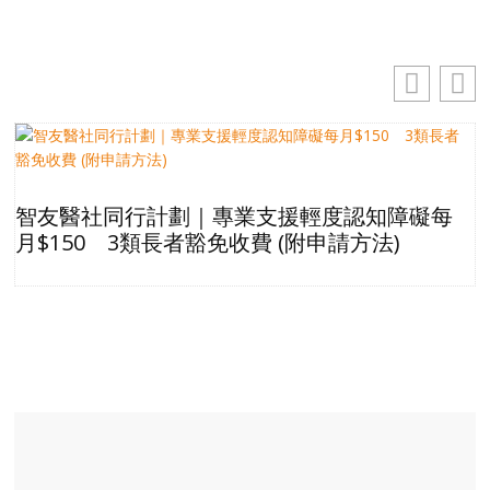
智友醫社同行計劃｜專業支援輕度認知障礙每
月$150 3類長者豁免收費 (附申請方法)