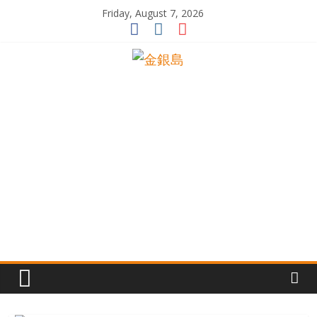
Skip
Friday, August 7, 2026
to
content
一
起
追
尋
生
命