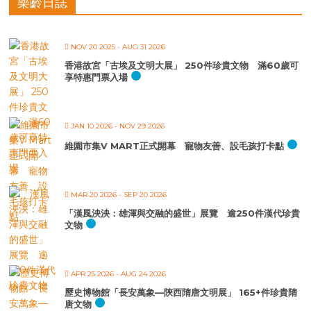
樂齡日誌
NOV 20 2025
- AUG 31 2026
香港故宮「古埃及文明大展」 250件珍貴文物 滿60歲可
享特惠門票入場
JAN 10 2026
- NOV 29 2026
維園市集V MART正式開幕 寵物友善、設毛孩打卡點
MAR 20 2026
- SEP 20 2026
「漢風泱泱：雄渾與交融的盛世」展覽 逾250件漢代珍貴
文物
APR 25 2026
- AUG 24 2026
歷史博物館「長安萬象—陝西隋唐文明展」 165+件珍貴隋
唐文物