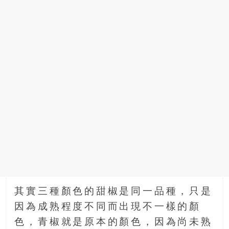
場
結
伴
歷
險
踏
入
50
歲
以
後，
迎
來
人
生
其實三種顏色的甜椒是同一品種，只是
下
半
因為成熟程度不同而出現不一樣的顏
場，
色，青椒就是原本的顏色，因為尚未熟