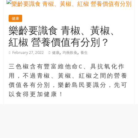
的
寶
健康
樂齡要識食 青椒、黃椒、
藏
紅椒 營養價值有分別？
金
,
,
February 27, 2022
健康
均衡飲食
養生
銀
島
三色椒含有豐富維他命C、具抗氧化作
共
用，不過青椒、黃椒、紅椒之間的營養
享
共
價值各有分別，樂齡島民要識分，先可
樂
以食得更加健康！
共
創
人
生
下
半