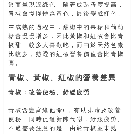
金
透而呈現深綠色。隨著成熟程度提高，
銀
青椒會慢慢轉為黃色，最後變成紅色。
島
邀
在成熟的過程中，甜椒中的果糖和葡萄
請
糖會慢慢增多，因此黃椒和紅椒會比青
各
位
椒甜，較多人喜歡吃，而由於天然色素
金
比較多，熟透的紅椒營養價值會比青椒
齡
高。
銀
髮
青椒、黃椒、紅椒的營養差異
的
大
青椒：改善便秘、紓緩疲勞
人
們
結
青椒含豐富維他命C，有助排毒及改善
伴
便秘，同時促進新陳代謝，紓緩疲勞。
歷
不過需要注意的是，由於青椒並未熟
險，