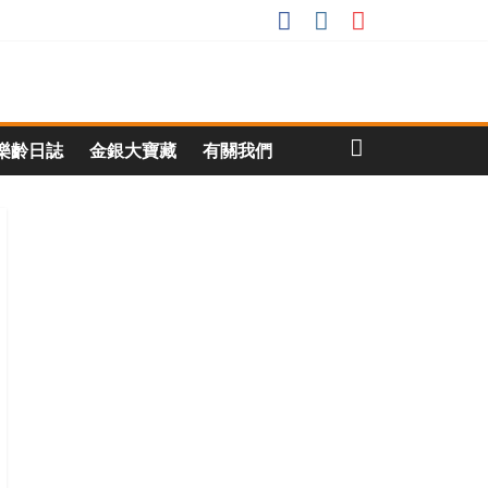
樂齡日誌
金銀大寶藏
有關我們