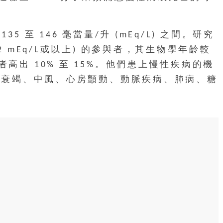
 至 146 毫當量/升 (mEq/L) 之間。研究
2 mEq/L或以上) 的參與者，其生物學年齡較
高出 10% 至 15%。他們患上慢性疾病的機
心力衰竭、中風、心房顫動、動脈疾病、肺病、糖