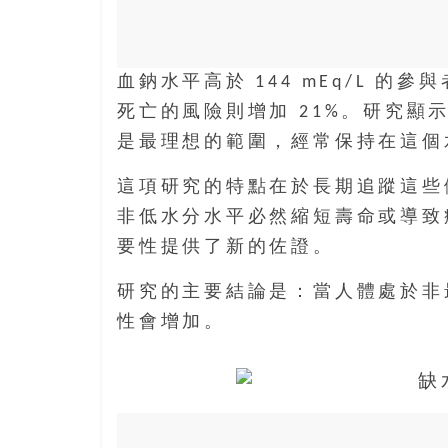
樂
齡
寶
血鈉水平高於 144 mEq/L 的
藏。
死亡的風險則增加 21%。研究顯示，血
一
同
是最理想的範圍，經常保持在這個
抱
著
這項研究的特點在於長期追蹤這些
樂
非低水分水平必然縮短壽命或導致
觀
要性提供了新的佐證。
積
極
研究的主要結論是：當人體處於非
的
性會增加。
態
度，
迎
接
豐