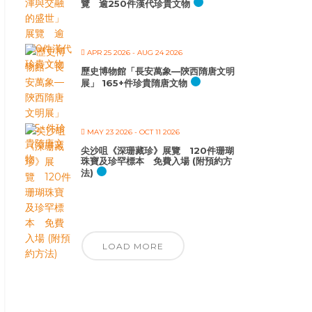
覽 逾250件漢代珍貴文物
APR 25 2026
- AUG 24 2026
歷史博物館「長安萬象—陝西隋唐文明
展」 165+件珍貴隋唐文物
MAY 23 2026
- OCT 11 2026
尖沙咀《深珊藏珍》展覽 120件珊瑚
珠寶及珍罕標本 免費入場 (附預約方
法)
LOAD MORE