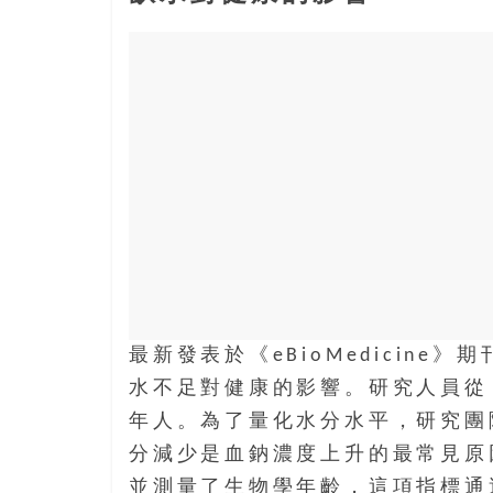
結
伴
歷
險
踏
入
50
歲
以
後，
迎
來
人
生
最新發表於《eBioMedicin
下
水不足對健康的影響。研究人員從 198
半
年人。為了量化水分水平，研究團
場，
金
分減少是血鈉濃度上升的最常見原
銀
並測量了生物學年齡，這項指標通過