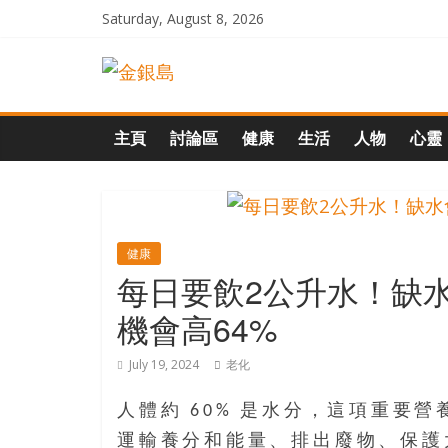
Skip
Saturday, August 8, 2026
to
一
content
起
主頁
討論區
健康
生活
人物
心靈
追
尋
健康
每日要飲2公升水！缺
生
機會高64%
命
July 19, 2024
老化
的
人體約 60% 是水分，這項重要
運輸養分和能量、排出廢物、保護