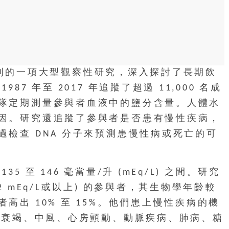
e》期刊的一項大型觀察性研究，深入探討了長期飲
7 年至 2017 年追蹤了超過 11,000 名成
隊定期測量參與者血液中的鹽分含量。人體水
因。研究還追蹤了參與者是否患有慢性疾病，
檢查 DNA 分子來預測患慢性病或死亡的可
 至 146 毫當量/升 (mEq/L) 之間。研究
2 mEq/L或以上) 的參與者，其生物學年齡較
高出 10% 至 15%。他們患上慢性疾病的機
心力衰竭、中風、心房顫動、動脈疾病、肺病、糖