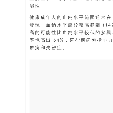
島
能性。
邀
請
健康成年人的血鈉水平範圍通常在 135
各
發現，血鈉水平處於較高範圍 (14
位
金
高的可能性比血鈉水平較低的參與者
齡
率也高出 64%，這些疾病包括
銀
尿病和失智症。
髮
的
大
人
們
結
伴
歷
險，
找
尋