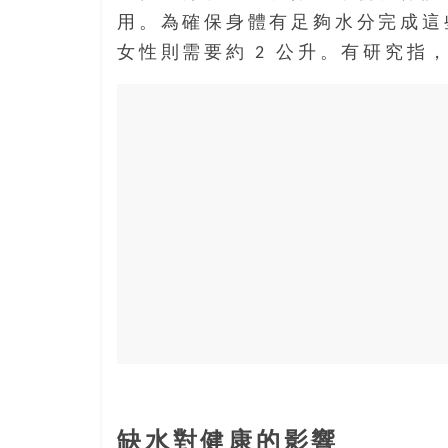
寶
用。為確保身體有足夠水分完成這
藏
女性則需要約 2 公升。有研究指
金
銀
島
共
享
共
樂
共
創
人
生
下
半
場
缺水對健康的影響