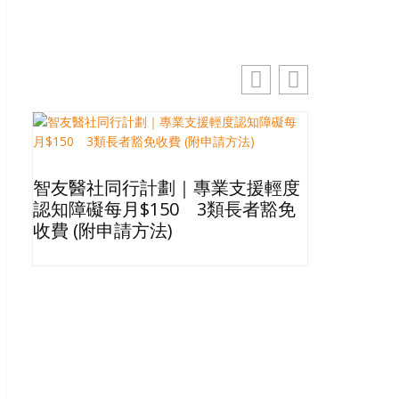
智友醫社同行計劃｜專業支援輕度
2026長
認知障礙每月$150 3類長者豁免
星級酒店Bu
收費 (附申請方法)
格清單