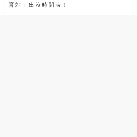
育站」出沒時間表！
場
結
伴
歷
險
踏
入
50
歲
以
後，
迎
來
人
生
下
半
場，