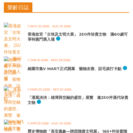
樂齡日誌
NOV 20 2025
- AUG 31 2026
香港故宮「古埃及文明大展」 250件珍貴文物 滿60歲可
享特惠門票入場
JAN 10 2026
- NOV 29 2026
維園市集V MART正式開幕 寵物友善、設毛孩打卡點
MAR 20 2026
- SEP 20 2026
「漢風泱泱：雄渾與交融的盛世」展覽 逾250件漢代珍貴
文物
APR 25 2026
- AUG 24 2026
歷史博物館「長安萬象—陝西隋唐文明展」 165+件珍貴隋