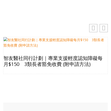
智友醫社同行計劃｜專業支援輕度認知障礙每
月$150 3類長者豁免收費 (附申請方法)