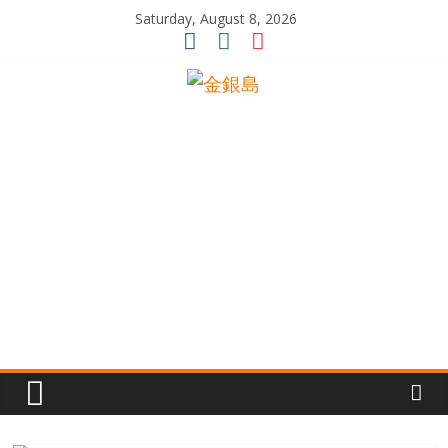
Skip
Saturday, August 8, 2026
to
content
一
起
追
尋
生
命