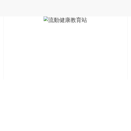
金
銀
島
邀
請
各
位
金
齡
銀
髮
的
大
人
們
結
伴
歷
險，