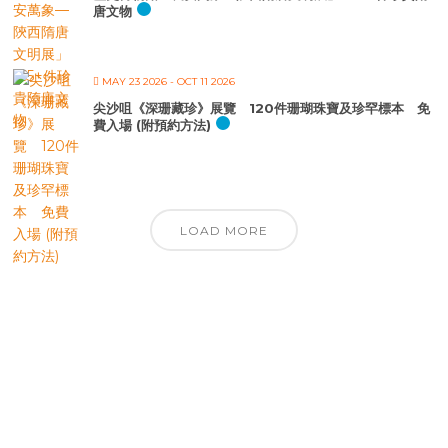
唐文物
MAY 23 2026
- OCT 11 2026
尖沙咀《深珊藏珍》展覽 120件珊瑚珠寶及珍罕標本 免
費入場 (附預約方法)
LOAD MORE