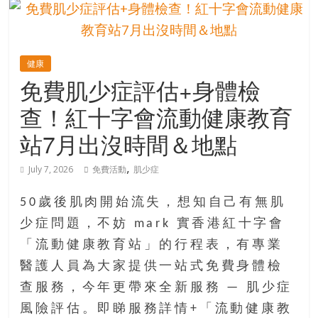
的
寶
健康
藏
免費肌少症評估+身體檢
查！紅十字會流動健康教育
金
銀
站7月出沒時間＆地點
島
共
,
July 7, 2026
免費活動
肌少症
享
共
50歲後肌肉開始流失，想知自己有無肌
樂
少症問題，不妨 mark 實香港紅十字會
共
「流動健康教育站」的行程表，有專業
創
人
醫護人員為大家提供一站式免費身體檢
生
查服務，今年更帶來全新服務 — 肌少症
下
風險評估。即睇服務詳情+「流動健康教
半