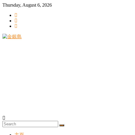
Skip
Thursday, August 6, 2026
to
content
一
起
追
尋
生
命
的
寶
藏
金
銀
主頁