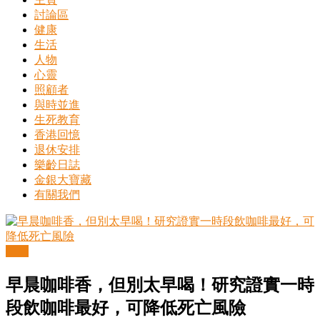
島
討論區
共
健康
享
生活
共
人物
樂
心靈
共
照顧者
創
與時並進
人
生死教育
生
香港回憶
下
退休安排
半
樂齡日誌
場
金銀大寶藏
結
有關我們
伴
歷
險
踏
健康
入
50
早晨咖啡香，但別太早喝！研究證實一時
歲
以
段飲咖啡最好，可降低死亡風險
後，