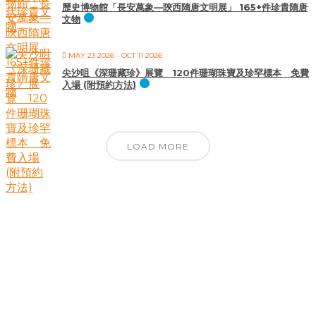
歷史博物館「長安萬象—陝西隋唐文明展」 165+件珍貴隋唐
文物
MAY 23 2026
- OCT 11 2026
尖沙咀《深珊藏珍》展覽 120件珊瑚珠寶及珍罕標本 免費
入場 (附預約方法)
LOAD MORE