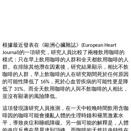
度，
迎
接
豐
盛
的
第
二
根據最近發表在《歐洲心臟雜誌》(European Heart
人
Journal)的一項研究，研究人員比較了兩種飲用咖啡的
生。
模式：只在早上飲用咖啡的人群和全天都飲用咖啡的人
群。在排除其他潛在因素後，研究結果顯示，相比不飲
咖啡的人群，早上飲咖啡的人在研究期間死於任何原因
的可能性降低了 16%，死於心血管疾病的可能性更是降
低了 31%。而全天飲用咖啡的人與不飲咖啡的人相比，
並沒有顯著的風險降低。
這項發現讓研究人員推測，在一天中較晚時間飲用含咖
啡因的咖啡可能會擾亂人體的生理時鐘和褪黑激素水
平，導致炎症和睡眠障礙。另一個可能的解釋是，人體
的炎症反應在早晨達到頂峰，而咖啡的天然抗炎特性在