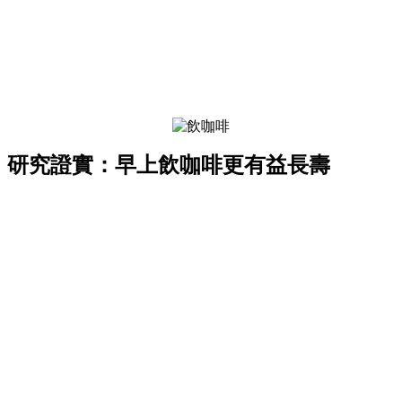
們
結
伴
歷
險，
找
尋
樂
齡
研究證實：早上飲咖啡更有益長壽
寶
藏。
一
同
抱
著
樂
觀
積
極
的
態