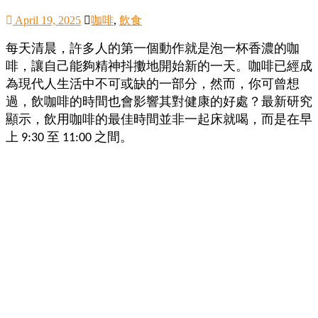
迎
April 19, 2025
咖啡
,
飲食
來
人
每天清晨，許多人的第一個動作就是泡一杯香濃的咖
生
啡，讓自己能夠精神抖擻地開始新的一天。咖啡已經成
下
為現代人生活中不可或缺的一部分，然而，你可曾想
半
過，飲咖啡的時間也會影響其對健康的好處？最新研究
場，
金
顯示，飲用咖啡的最佳時間並非一起床就喝，而是在早
銀
上 9:30 至 11:00 之間。
島
邀
請
各
位
金
齡
銀
髮
的
大
人