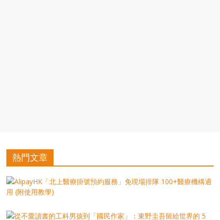
豐
盛
的
第
二
人
生。
熱門文章