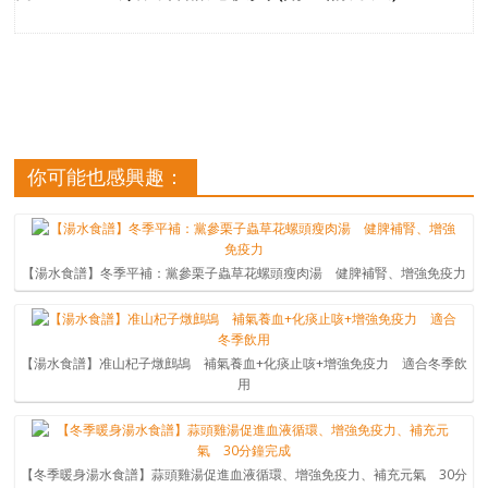
你可能也感興趣：
【湯水食譜】冬季平補：黨參栗子蟲草花螺頭瘦肉湯 健脾補腎、增強免疫力
【湯水食譜】准山杞子燉鷓鴣 補氣養血+化痰止咳+增強免疫力 適合冬季飲
用
【冬季暖身湯水食譜】蒜頭雞湯促進血液循環、增強免疫力、補充元氣 30分