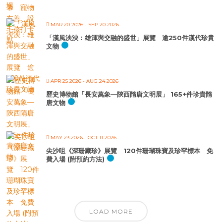
MAR 20 2026
- SEP 20 2026
「漢風泱泱：雄渾與交融的盛世」展覽 逾250件漢代珍貴
文物
APR 25 2026
- AUG 24 2026
歷史博物館「長安萬象—陝西隋唐文明展」 165+件珍貴隋
唐文物
MAY 23 2026
- OCT 11 2026
尖沙咀《深珊藏珍》展覽 120件珊瑚珠寶及珍罕標本 免
費入場 (附預約方法)
LOAD MORE