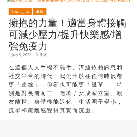
寶
Spotlights
健康
擁抱的力量！適當身體接觸
藏
可減少壓力/提升快樂感/增
強免疫力
金
銀
July 9, 2025
皮膚
島
共
在這個人人手機不離手、溝通依賴訊息和
享
社交平台的時代，我們比以往任何時候都
共
更「連線」，但卻也可能更「孤單」。特
樂
別是對長者而言，隨著子女成家立室、親
共
友離世、身體機能退化，生活圈子變小，
創
孤單和疏離感變得真實而沉重。
人
生
下
半