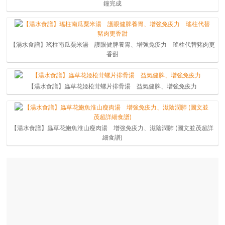
鐘完成
【湯水食譜】瑤柱南瓜粟米湯 護眼健脾養胃、增強免疫力 瑤柱代替豬肉更
香甜
【湯水食譜】蟲草花姬松茸螺片排骨湯 益氣健脾、增強免疫力
【湯水食譜】蟲草花鮑魚淮山瘦肉湯 增強免疫力、滋陰潤肺 (圖文並茂超詳
細食譜)