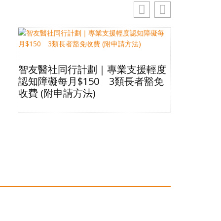
智友醫社同行計劃｜專業支援輕度
2026長
認知障礙每月$150 3類長者豁免
星級酒店Bu
收費 (附申請方法)
格清單