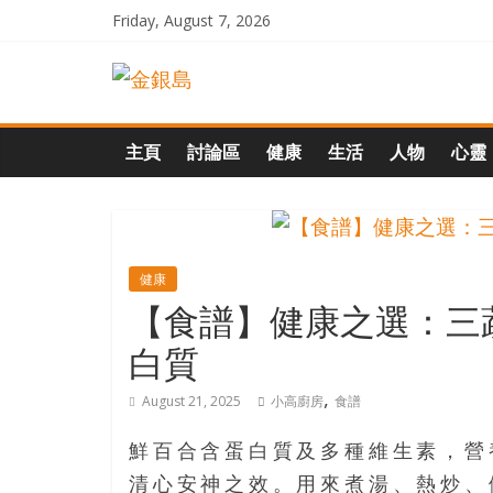
Skip
Friday, August 7, 2026
to
一
content
起
主頁
討論區
健康
生活
人物
心靈
追
尋
健康
【食譜】健康之選：三
生
白質
命
,
August 21, 2025
小高廚房
食譜
的
鮮百合含蛋白質及多種維生素，營
清心安神之效。用來煮湯、熱炒、