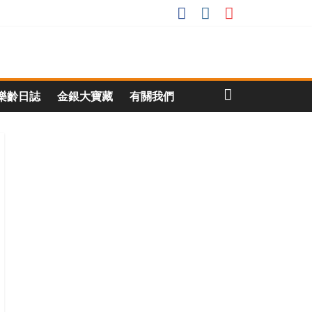
樂齡日誌
金銀大寶藏
有關我們