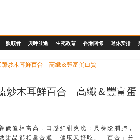
照顧者
與時並進
生死教育
香港回憶
退休安排
蔬炒木耳鮮百合 高纖＆豐富蛋
養價值相當高，口感鮮甜爽脆；具養陰潤肺，
做甜品都相當合適，健康又好吃。「百合」分