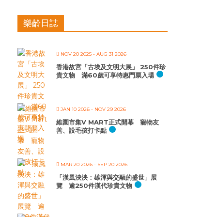
樂齡日誌
NOV 20 2025
- AUG 31 2026
香港故宮「古埃及文明大展」 250件珍
貴文物 滿60歲可享特惠門票入場
JAN 10 2026
- NOV 29 2026
維園市集V MART正式開幕 寵物友
善、設毛孩打卡點
MAR 20 2026
- SEP 20 2026
「漢風泱泱：雄渾與交融的盛世」展
覽 逾250件漢代珍貴文物