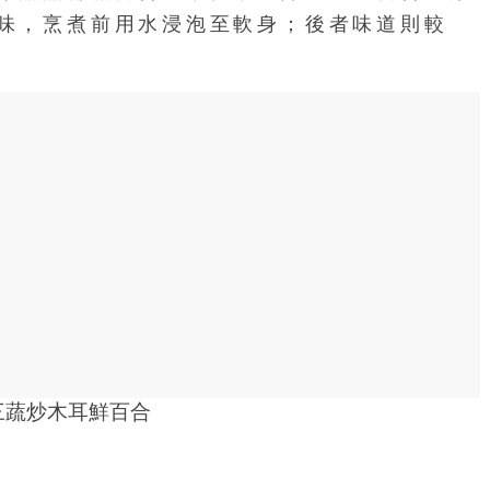
味，烹煮前用水浸泡至軟身；後者味道則較