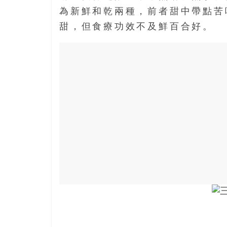
寶
為新鮮和乾兩種，前者甜中帶點苦
藏
甜，但食療功效不及鮮百合好。
金
銀
島
共
享
共
樂
共
創
人
生
下
半
場