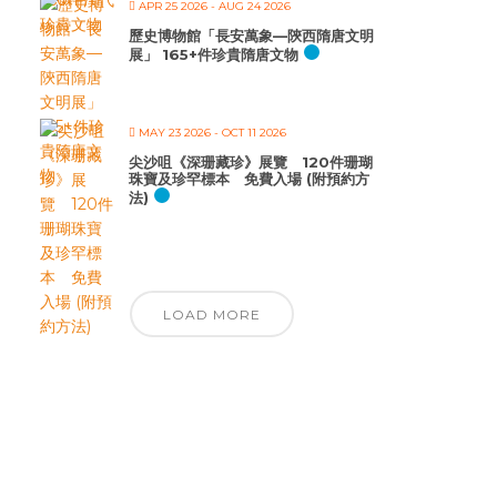
APR 25 2026
- AUG 24 2026
歷史博物館「長安萬象—陝西隋唐文明
展」 165+件珍貴隋唐文物
MAY 23 2026
- OCT 11 2026
尖沙咀《深珊藏珍》展覽 120件珊瑚
珠寶及珍罕標本 免費入場 (附預約方
法)
LOAD MORE