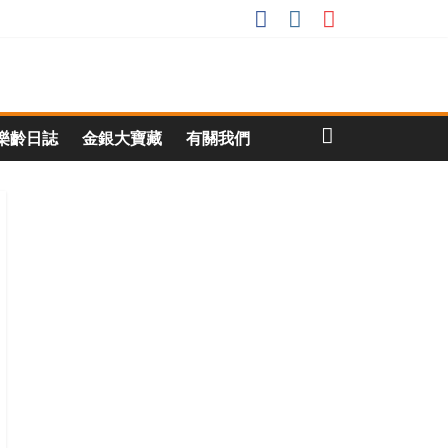
樂齡日誌
金銀大寶藏
有關我們