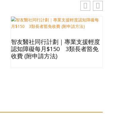
智友醫社同行計劃｜專業支援輕度
2026長
認知障礙每月$150 3類長者豁免
星級酒店Bu
收費 (附申請方法)
格清單