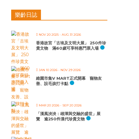
樂齡日誌
NOV 20 2025
- AUG 31 2026
香港故宮「古埃及文明大展」 250件珍
貴文物 滿60歲可享特惠門票入場
JAN 10 2026
- NOV 29 2026
維園市集V MART正式開幕 寵物友
善、設毛孩打卡點
MAR 20 2026
- SEP 20 2026
「漢風泱泱：雄渾與交融的盛世」展
覽 逾250件漢代珍貴文物