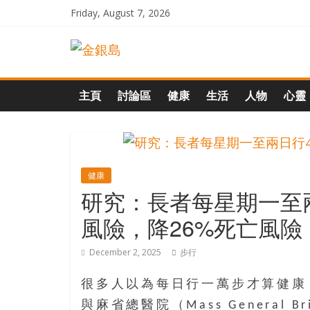
Skip
Friday, August 7, 2026
to
一
content
起
主頁
討論區
健康
生活
人物
心靈
追
尋
健康
研究：長者每星期一至兩
生
風險，降26%死亡風險
命
December 2, 2025
步行
的
很多人以為每日行一萬步才算健康
與麻省總醫院（Mass General