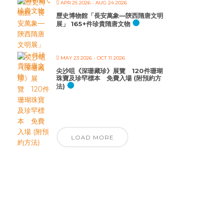
APR 25 2026
- AUG 24 2026
歷史博物館「長安萬象—陝西隋唐文明
展」 165+件珍貴隋唐文物
MAY 23 2026
- OCT 11 2026
尖沙咀《深珊藏珍》展覽 120件珊瑚
珠寶及珍罕標本 免費入場 (附預約方
法)
LOAD MORE