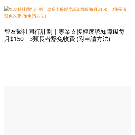
智友醫社同行計劃｜專業支援輕度認知障礙每
月$150 3類長者豁免收費 (附申請方法)