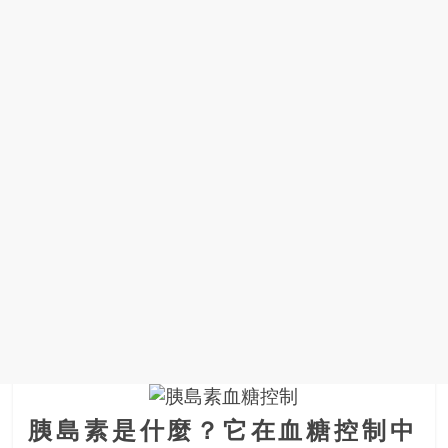
場
結
伴
歷
險
踏
入
50
歲
以
後，
迎
來
人
生
下
半
場，
胰島素是什麼？它在血糖控制中