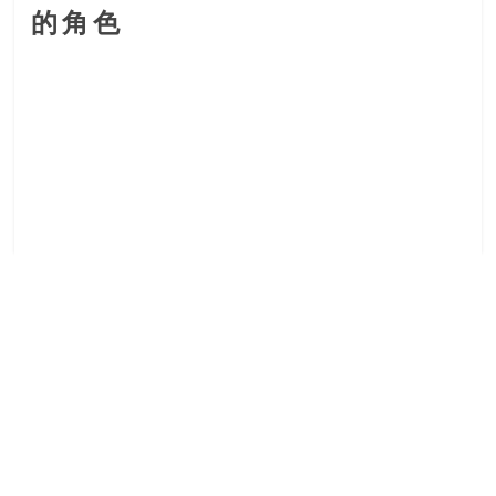
金
的角色
銀
島
邀
請
各
位
金
齡
銀
髮
的
大
人
們
結
伴
歷
險，