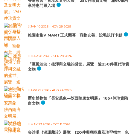
香港故宮「古埃及文明大展」 250件珍貴文物 滿60歲可
享特惠門票入場
JAN 10 2026
- NOV 29 2026
維園市集V MART正式開幕 寵物友善、設毛孩打卡點
MAR 20 2026
- SEP 20 2026
「漢風泱泱：雄渾與交融的盛世」展覽 逾250件漢代珍貴
文物
APR 25 2026
- AUG 24 2026
歷史博物館「長安萬象—陝西隋唐文明展」 165+件珍貴隋
唐文物
MAY 23 2026
- OCT 11 2026
尖沙咀《深珊藏珍》展覽 120件珊瑚珠寶及珍罕標本 免