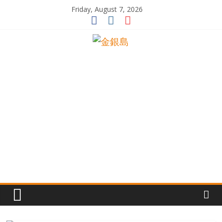
Skip
Friday, August 7, 2026
to
content
一
起
追
尋
生
命