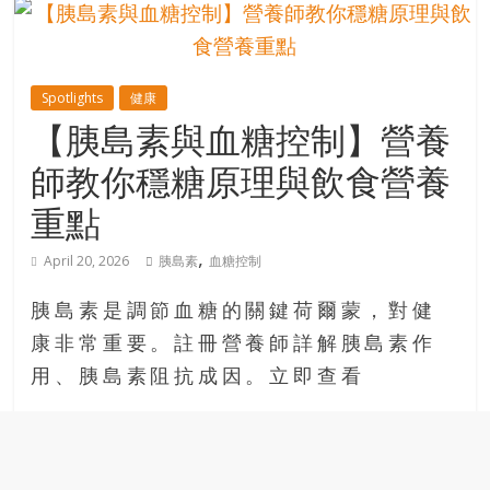
的
寶
Spotlights
健康
藏
【胰島素與血糖控制】營養
師教你穩糖原理與飲食營養
金
銀
重點
島
共
,
April 20, 2026
胰島素
血糖控制
享
共
胰島素是調節血糖的關鍵荷爾蒙，對健
樂
康非常重要。註冊營養師詳解胰島素作
共
用、胰島素阻抗成因。立即查看
創
人
生
下
半