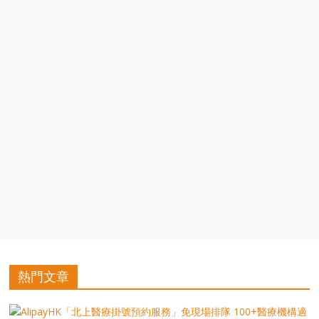
豐
盛
的
第
二
人
生。
熱門文章