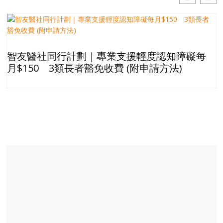
智友醫社同行計劃｜專業支援輕度認知障礙每
月$150 3類長者豁免收費 (附申請方法)