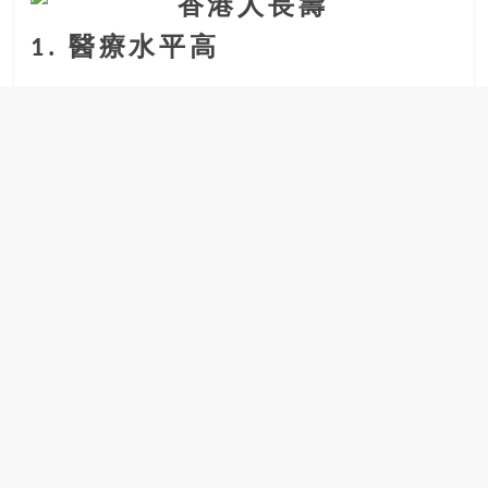
場
1. 醫療水平高
結
伴
歷
險
踏
入
50
歲
以
後，
迎
來
人
生
下
半
場，