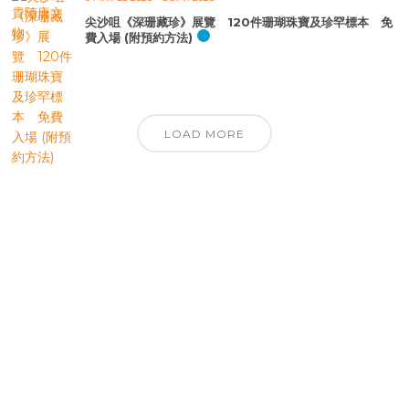
尖沙咀《深珊藏珍》展覽 120件珊瑚珠寶及珍罕標本 免
費入場 (附預約方法)
LOAD MORE