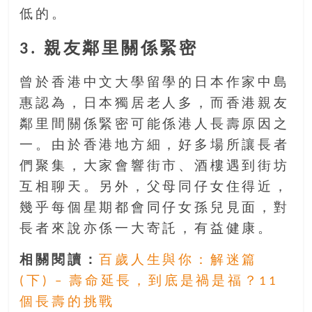
找
低的。
尋
樂
3. 親友鄰里關係緊密
齡
寶
曾於香港中文大學留學的日本作家中島
藏。
惠認為，日本獨居老人多，而香港親友
一
同
鄰里間關係緊密可能係港人長壽原因之
抱
一。由於香港地方細，好多場所讓長者
著
們聚集，大家會響街市、酒樓遇到街坊
樂
互相聊天。另外，父母同仔女住得近，
觀
積
幾乎每個星期都會同仔女孫兒見面，對
極
長者來說亦係一大寄託，有益健康。
的
態
相關閱讀：
百歲人生與你：解迷篇
度，
(下) – 壽命延長，到底是禍是福？11
迎
個長壽的挑戰
接