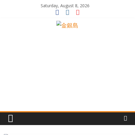
Skip
Saturday, August 8, 2026
to
content
一
起
追
尋
生
命