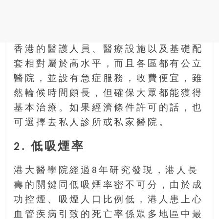
金
銀
島
邀
請
香港的醫護人員、醫療設施以及基礎配
各
套相對屬於高水平，而且各區都有公立
位
醫院，並設有急症服務，收費便宜，雖
金
然輪候時間頗長，但確保大眾都能獲得
齡
銀
基本治療。如果經濟條件許可的話，也
髮
可選擇去私人診所或私家醫院。
的
大
2. 低吸煙率
人
們
港大醫學院經過8年研究發現，港人長
結
壽的關鍵同低吸煙率密不可分，由於成
伴
功控煙、吸煙人口比例低，港人患上心
歷
險，
血管疾病引致的死亡率係眾多地區中最