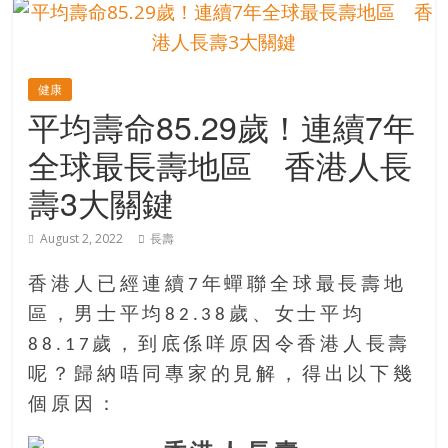
的
寶
健康
藏
平均壽命85.29歲！連續7年
全球最長壽地區 香港人長
金
銀
壽3大關鍵
島
共
August 2, 2022
長壽
享
共
香港人已經連續7年蟬聯全球最長壽地
樂
區，男士平均82.38歲、女士平均
共
88.17歲，到底係咩原因令香港人長壽
創
人
呢？歸納唔同專家的見解，得出以下幾
生
個原因：
下
半