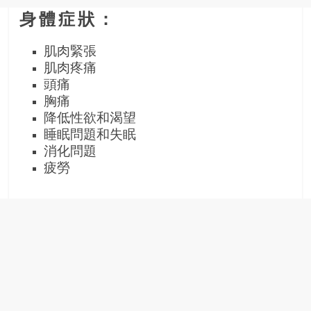
金
銀
身體症狀：
島
邀
肌肉緊張
請
肌肉疼痛
各
頭痛
位
胸痛
金
降低性欲和渴望
齡
睡眠問題和失眠
銀
消化問題
髮
疲勞
的
大
人
們
結
伴
歷
險，