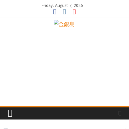
Skip
Friday, August 7, 2026
to
content
一
起
追
尋
生
命