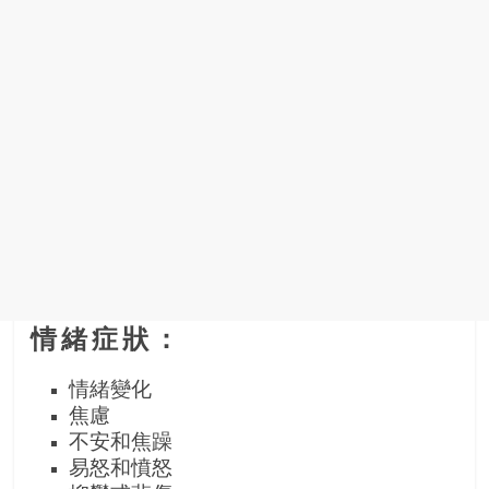
找
尋
樂
齡
寶
藏。
一
同
抱
著
樂
觀
積
情緒症狀：
極
的
情緒變化
態
焦慮
度，
不安和焦躁
迎
易怒和憤怒
接