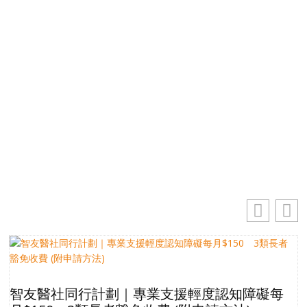
優先訂閱電子報
免費獲取50+精選資訊
掌握最新動向 一起追尋生命的寶藏
你的電郵地址
電
郵
訂閱
地
址
智友醫社同行計劃｜專業支援輕度認知障礙每