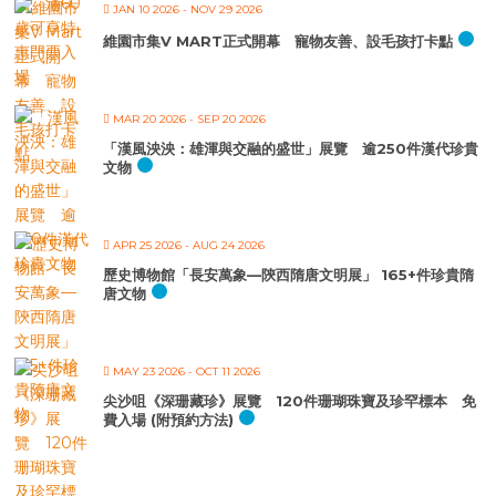
JAN 10 2026
- NOV 29 2026
維園市集V MART正式開幕 寵物友善、設毛孩打卡點
MAR 20 2026
- SEP 20 2026
「漢風泱泱：雄渾與交融的盛世」展覽 逾250件漢代珍貴
文物
APR 25 2026
- AUG 24 2026
歷史博物館「長安萬象—陝西隋唐文明展」 165+件珍貴隋
唐文物
MAY 23 2026
- OCT 11 2026
尖沙咀《深珊藏珍》展覽 120件珊瑚珠寶及珍罕標本 免
費入場 (附預約方法)