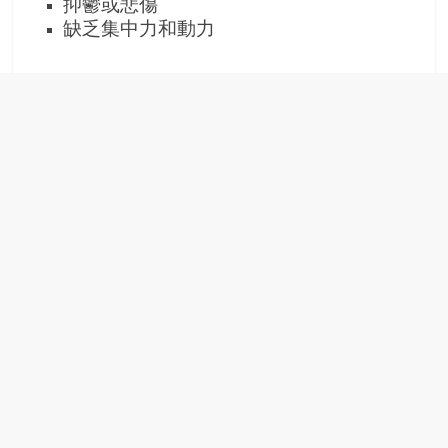
抑鬱或悲傷
豐
缺乏集中力和動力
盛
的
第
二
人
生。