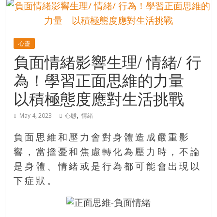
的
寶
心靈
藏
負面情緒影響生理/ 情緒/ 行
為！學習正面思維的力量
金
銀
以積極態度應對生活挑戰
島
共
,
May 4, 2023
心態
情緒
享
共
負面思維和壓力會對身體造成嚴重影
樂
響，當擔憂和焦慮轉化為壓力時，不論
共
是身體、情緒或是行為都可能會出現以
創
人
下症狀。
生
下
半