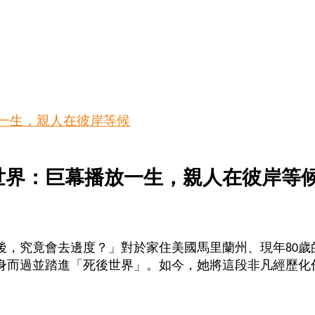
世界：巨幕播放一生，親人在彼岸等
竟會去邊度？」對於家住美國馬里蘭州、現年80歲的 Nor
身而過並踏進「死後世界」。如今，她將這段非凡經歷化