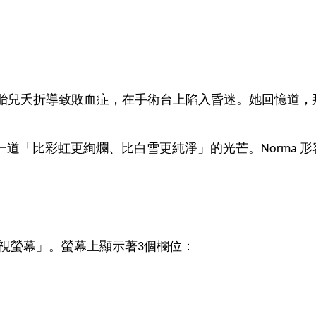
因腹中胎兒夭折導致敗血症，在手術台上陷入昏迷。她回憶
道「比彩虹更絢爛、比白雪更純淨」的光芒。Norma 
電視螢幕」。螢幕上顯示著3個欄位：