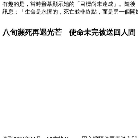
接
有趣的是，當時螢幕顯示她的「目標尚未達成」。隨後
豐
訊息：「生命是永恆的，死亡並非終點，而是另一個開
盛
的
八旬瀕死再遇光芒 使命未完被送回人間
第
二
人
生。