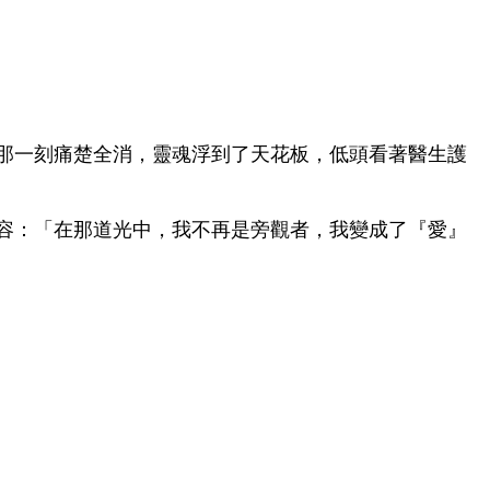
道，那一刻痛楚全消，靈魂浮到了天花板，低頭看著醫生護
形容：「在那道光中，我不再是旁觀者，我變成了『愛』