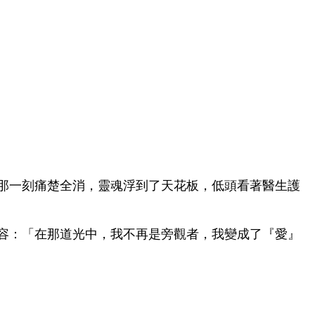
道，那一刻痛楚全消，靈魂浮到了天花板，低頭看著醫生護
形容：「在那道光中，我不再是旁觀者，我變成了『愛』