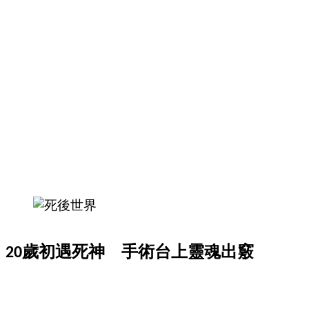
歷
險
踏
入
50
歲
以
後，
迎
來
人
生
下
半
20歲初遇死神 手術台上靈魂出竅
場，
金
銀
島