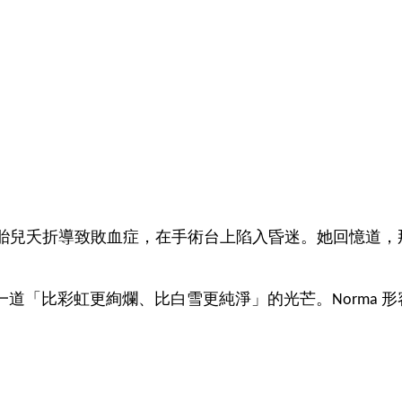
因腹中胎兒夭折導致敗血症，在手術台上陷入昏迷。她回憶
道「比彩虹更絢爛、比白雪更純淨」的光芒。Norma 