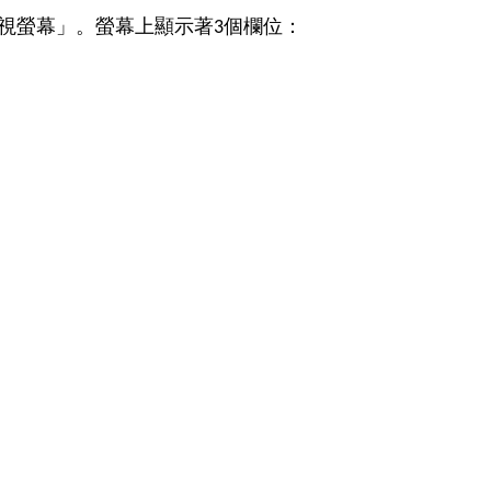
電視螢幕」。螢幕上顯示著3個欄位：