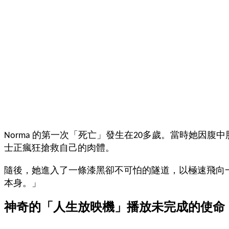
邀
請
各
位
金
齡
銀
髮
的
大
Norma 的第一次「死亡」發生在20多歲。當時她
人
士正瘋狂搶救自己的肉體。
們
結
隨後，她進入了一條漆黑卻不可怕的隧道，以極速飛向一
伴
本身。」
歷
神奇的「人生放映機」播放未完成的使命
險，
找