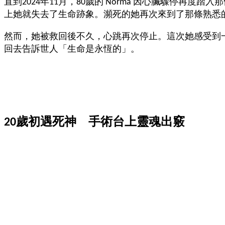
直到2024年11月，80歲的 Norma 因心臟驟停
上她就失去了生命跡象。瀕死的她再次來到了那條熟悉
然而，她被救回後不久，心跳再次停止。這次她感受到
回去告訴世人「生命是永恆的」。
20歲初遇死神 手術台上靈魂出竅