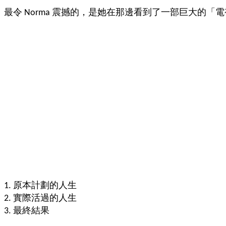
尋
最令 Norma 震撼的，是她在那邊看到了一部巨大的「
樂
齡
寶
藏。
一
同
抱
著
樂
觀
積
極
的
1. 原本計劃的人生
態
2. 實際活過的人生
度，
3. 最終結果
迎