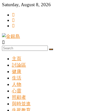
Skip
Saturday, August 8, 2026
to
content
一
起
主頁
追
討論區
尋
健康
生
生活
人物
命
心靈
的
照顧者
寶
與時並進
藏
生死教育