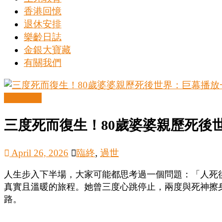
香港回憶
金
退休安排
銀
樂齡日誌
島
金銀大寶藏
共
有關我們
享
共
樂
生死教育
共
創
三度死而復生！80歲婆婆親歷死後
人
生
April 26, 2026
臨終
,
過世
下
半
人生步入下半場，大家可能都思考過一個問題：「人死後，究
場
真實且溫暖的旅程。她曾三度心跳停止，兩度與死神擦
結
路。
伴