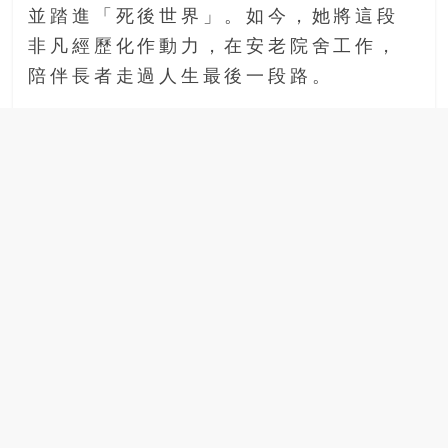
並踏進「死後世界」。如今，她將這段
場
結
非凡經歷化作動力，在安老院舍工作，
伴
陪伴長者走過人生最後一段路。
歷
險
踏
入
50
歲
以
後，
迎
來
人
生
下
半
場，