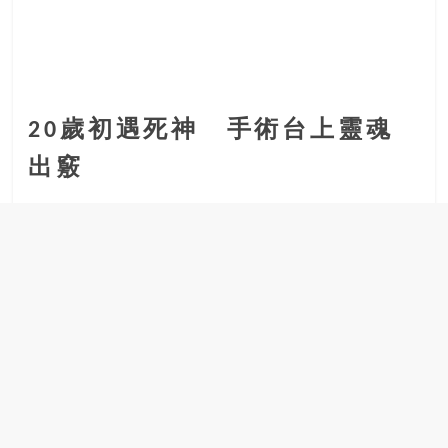
20歲初遇死神 手術台上靈魂
出竅