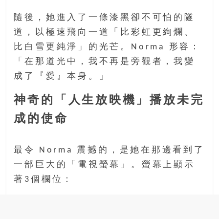
豐
隨後，她進入了一條漆黑卻不可怕的隧
盛
道，以極速飛向一道「比彩虹更絢爛、
的
第
比白雪更純淨」的光芒。Norma 形容：
二
「在那道光中，我不再是旁觀者，我變
人
成了『愛』本身。」
生。
神奇的「人生放映機」播放未完
成的使命
最令 Norma 震撼的，是她在那邊看到了
一部巨大的「電視螢幕」。螢幕上顯示
著3個欄位：