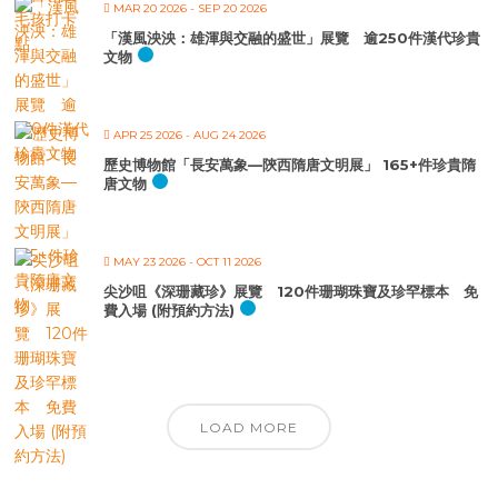
MAR 20 2026
- SEP 20 2026
「漢風泱泱：雄渾與交融的盛世」展覽 逾250件漢代珍貴
文物
APR 25 2026
- AUG 24 2026
歷史博物館「長安萬象—陝西隋唐文明展」 165+件珍貴隋
唐文物
MAY 23 2026
- OCT 11 2026
尖沙咀《深珊藏珍》展覽 120件珊瑚珠寶及珍罕標本 免
費入場 (附預約方法)
LOAD MORE