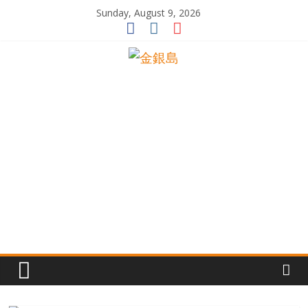
Skip
Sunday, August 9, 2026
to
content
一
起
追
尋
生
命