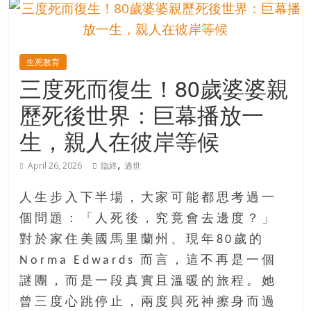
的
寶
生死教育
藏
三度死而復生！80歲婆婆親
歷死後世界：巨幕播放一
金
銀
生，親人在彼岸等候
島
共
,
April 26, 2026
臨終
過世
享
共
人生步入下半場，大家可能都思考過一
樂
個問題：「人死後，究竟會去邊度？」
共
對於家住美國馬里蘭州、現年80歲的
創
人
Norma Edwards 而言，這不再是一個
生
謎團，而是一段真實且溫暖的旅程。她
下
曾三度心跳停止，兩度與死神擦身而過
半