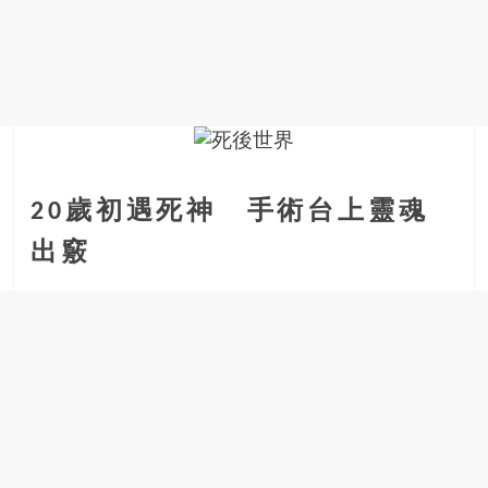
金
銀
島
邀
請
各
位
金
20歲初遇死神 手術台上靈魂
齡
銀
出竅
髮
的
大
人
們
結
伴
歷
險，