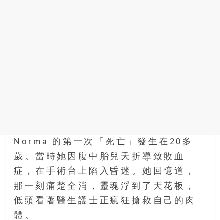
找
尋
樂
齡
寶
藏。
一
同
抱
著
樂
觀
Norma 的第一次「死亡」發生在20多
積
歲。當時她因腹中胎兒夭折導致敗血
極
的
症，在手術台上陷入昏迷。她回憶道，
態
那一刻痛楚全消，靈魂浮到了天花板，
度，
低頭看著醫生護士正瘋狂搶救自己的肉
迎
體。
接