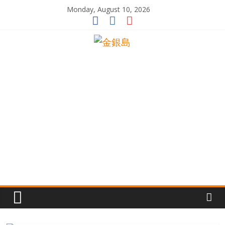
Skip
Monday, August 10, 2026
to
content
一
起
追
尋
生
命