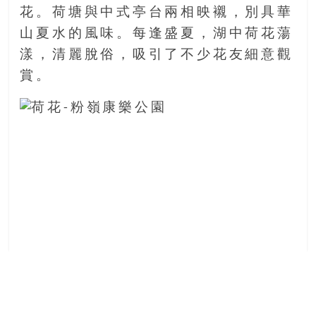
找
花。荷塘與中式亭台兩相映襯，別具華
尋
山夏水的風味。每逢盛夏，湖中荷花蕩
樂
漾，清麗脫俗，吸引了不少花友細意觀
齡
寶
賞。
藏。
一
同
抱
著
樂
觀
積
極
的
態
度，
迎
接