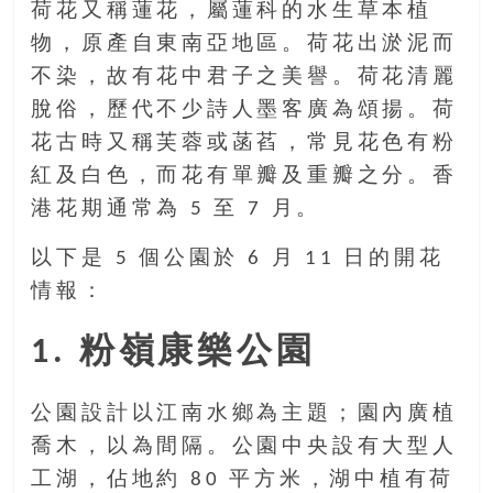
金
荷花又稱蓮花，屬蓮科的水生草本植
銀
物，原產自東南亞地區。荷花出淤泥而
島
不染，故有花中君子之美譽。荷花清麗
邀
請
脫俗，歷代不少詩人墨客廣為頌揚。荷
各
花古時又稱芙蓉或菡萏，常見花色有粉
位
紅及白色，而花有單瓣及重瓣之分。香
金
港花期通常為 5 至 7 月。
齡
銀
以下是 5 個公園於 6 月 11 日的開花
髮
情報：
的
大
1. 粉嶺康樂公園
人
們
結
公園設計以江南水鄉為主題；園內廣植
伴
喬木，以為間隔。公園中央設有大型人
歷
險，
工湖，佔地約 80 平方米，湖中植有荷