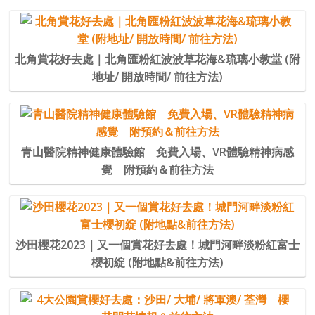
北角賞花好去處｜北角匯粉紅波波草花海&琉璃小教堂 (附
地址/ 開放時間/ 前往方法)
青山醫院精神健康體驗館 免費入場、VR體驗精神病感
覺 附預約＆前往方法
沙田櫻花2023｜又一個賞花好去處！城門河畔淡粉紅富士
櫻初綻 (附地點&前往方法)