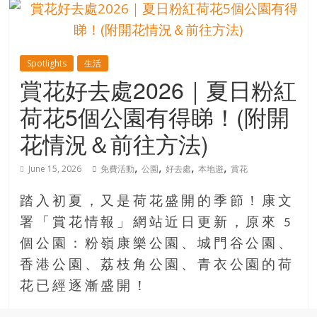
的
寶
Spotlights
生活
藏
賞花好去處2026｜夏日粉紅
荷花5個公園有得睇！(附開
金
銀
花情況＆前往方法)
島
共
,
,
,
,
June 15, 2026
免費活動
公園
好去處
本地遊
賞花
享
共
踏入初夏，又是荷花盛開的季節！康文
樂
署「賞花情報」網站近日更新，原來 5
共
個公園：粉嶺康樂公園、城門谷公園、
創
人
香港公園、荔枝角公園、青衣公園的荷
生
花已經逐漸盛開！
下
半