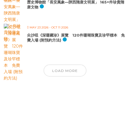
歷史博物館「長安萬象—陝西隋唐文明展」 165+件珍貴隋
唐文物
MAY 23 2026
- OCT 11 2026
尖沙咀《深珊藏珍》展覽 120件珊瑚珠寶及珍罕標本 免
費入場 (附預約方法)
LOAD MORE