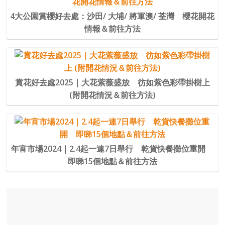
4大公園賞櫻好去處：沙田/ 大埔/ 將軍澳/ 荃灣 櫻花開花
情報＆前往方法
賞花好去處2025｜大花紫薇盛放 彷如紫色彩帶掛樹上
(附開花情況＆前往方法)
年宵市場2024｜2.4起一連7日舉行 乾貨快餐攤位重開
即睇15個地點＆前往方法