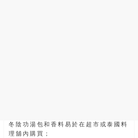
場
結
伴
歷
險
踏
入
50
歲
以
後，
迎
來
人
生
下
半
冬陰功湯包和香料易於在超市或泰國料
場，
理舖內購買；