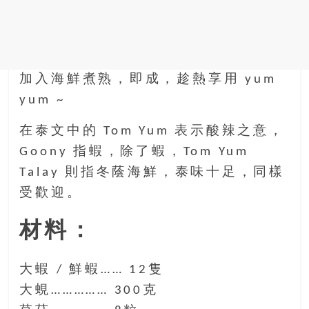
找
尋
樂
齡
寶
加入海鮮煮熟，即成，趁熱享用 yum
藏。
yum ~
一
同
在泰文中的 Tom Yum 表示酸辣之意，
抱
Goony 指蝦，除了蝦，Tom Yum
著
Talay 則指冬蔭海鮮，泰味十足，同樣
樂
觀
受歡迎。
積
極
材料：
的
態
大蝦 / 鮮蝦…… 12隻
度，
迎
大蜆…………… 300克
接