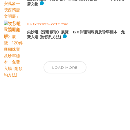
唐文物
MAY 23 2026
- OCT 11 2026
尖沙咀《深珊藏珍》展覽 120件珊瑚珠寶及珍罕標本 免
費入場 (附預約方法)
LOAD MORE