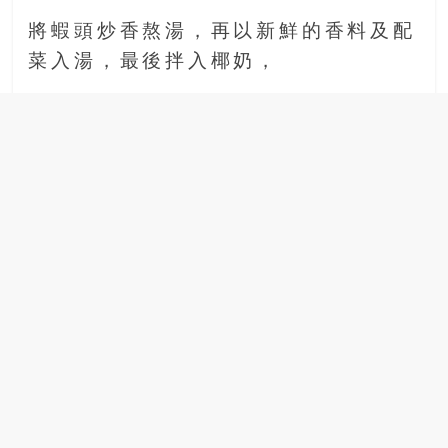
金
銀
將蝦頭炒香熬湯，再以新鮮的香料及配
島
菜入湯，最後拌入椰奶，
邀
請
各
位
金
齡
銀
髮
的
大
人
們
結
伴
歷
險，