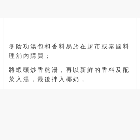
冬陰功湯包和香料易於在超市或泰國料
理舖內購買；
將蝦頭炒香熬湯，再以新鮮的香料及配
菜入湯，最後拌入椰奶，