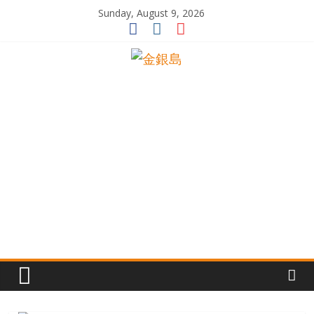
Skip
Sunday, August 9, 2026
to
content
一
起
追
尋
生
命