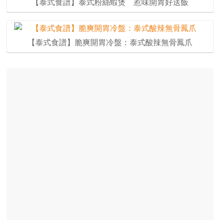
【泰式食譜】泰式粉絲蝦煲 惹味開胃好送飯
【泰式食譜】脆爽開胃冷盤：泰式酸辣無骨鳳爪