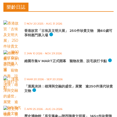
樂齡日誌
NOV 20 2025
- AUG 31 2026
香港故宮「古埃及文明大展」 250件珍貴文物 滿60歲可
享特惠門票入場
JAN 10 2026
- NOV 29 2026
維園市集V MART正式開幕 寵物友善、設毛孩打卡點
MAR 20 2026
- SEP 20 2026
「漢風泱泱：雄渾與交融的盛世」展覽 逾250件漢代珍貴
文物
APR 25 2026
- AUG 24 2026
歷史博物館「長安萬象—陝西隋唐文明展」 165+件珍貴隋