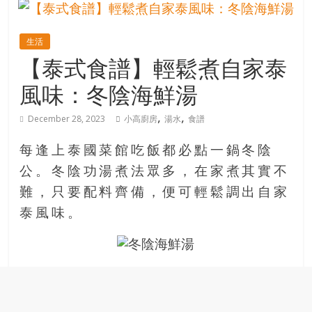
的
寶
生活
【泰式食譜】輕鬆煮自家泰
藏
風味：冬陰海鮮湯
金
,
,
December 28, 2023
小高廚房
湯水
食譜
銀
島
每逢上泰國菜館吃飯都必點一鍋冬陰
共
公。冬陰功湯煮法眾多，在家煮其實不
享
共
難，只要配料齊備，便可輕鬆調出自家
樂
泰風味。
共
創
人
生
下
半