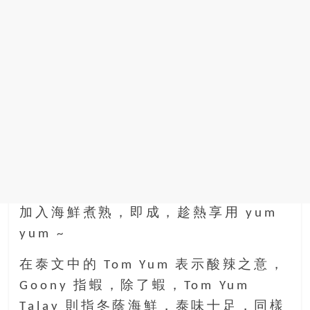
加入海鮮煮熟，即成，趁熱享用 yum
yum ~
在泰文中的 Tom Yum 表示酸辣之意，
Goony 指蝦，除了蝦，Tom Yum
Talay 則指冬蔭海鮮，泰味十足，同樣