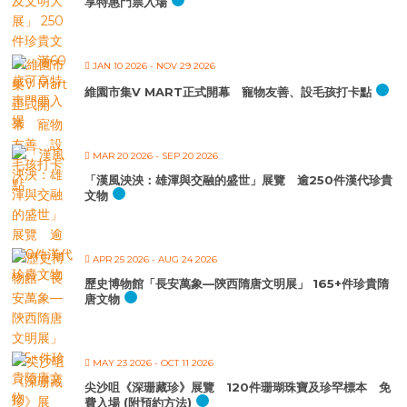
享特惠門票入場
JAN 10 2026
- NOV 29 2026
維園市集V MART正式開幕 寵物友善、設毛孩打卡點
MAR 20 2026
- SEP 20 2026
「漢風泱泱：雄渾與交融的盛世」展覽 逾250件漢代珍貴
文物
APR 25 2026
- AUG 24 2026
歷史博物館「長安萬象—陝西隋唐文明展」 165+件珍貴隋
唐文物
MAY 23 2026
- OCT 11 2026
尖沙咀《深珊藏珍》展覽 120件珊瑚珠寶及珍罕標本 免
費入場 (附預約方法)