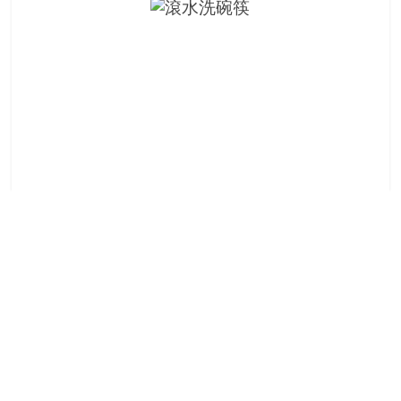
金
銀
島
邀
請
各
位
金
齡
銀
髮
的
大
人
們
結
伴
歷
險，