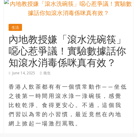
的
寶
生活
藏
內地教授嫌「滾水洗碗筷」
噁心惹爭議！實驗數據話你
金
銀
知滾水消毒係咪真有效？
島
共
June 14, 2025
衛生
享
共
香港人飲茶都有有一個慣常動作——坐低
樂
之後第一時間用滾水淥一淥碗筷，感覺
共
比較乾淨、食得更安心。不過，這個我
創
人
們習以為常的小習慣，最近竟然在內地
生
網上掀起一場激烈罵戰。
下
半