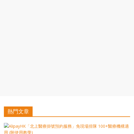
豐
盛
的
第
二
人
生。
熱門文章