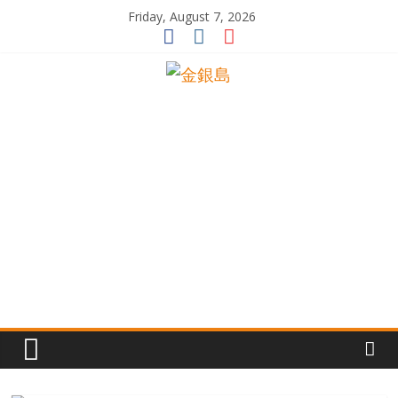
Skip
Friday, August 7, 2026
to
content
一
起
追
尋
生
命