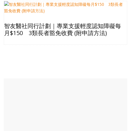
智友醫社同行計劃｜專業支援輕度認知障礙每
月$150 3類長者豁免收費 (附申請方法)