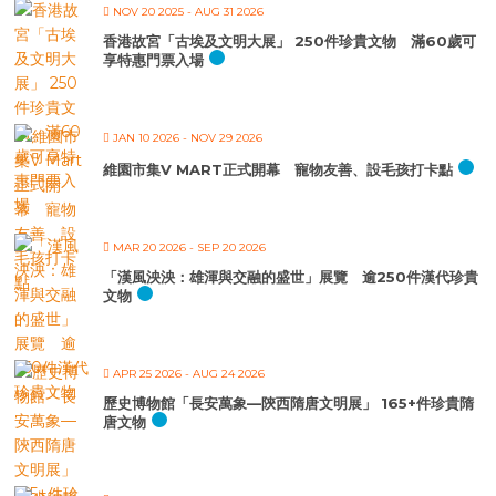
NOV 20 2025
- AUG 31 2026
香港故宮「古埃及文明大展」 250件珍貴文物 滿60歲可
享特惠門票入場
JAN 10 2026
- NOV 29 2026
維園市集V MART正式開幕 寵物友善、設毛孩打卡點
MAR 20 2026
- SEP 20 2026
「漢風泱泱：雄渾與交融的盛世」展覽 逾250件漢代珍貴
文物
APR 25 2026
- AUG 24 2026
歷史博物館「長安萬象—陝西隋唐文明展」 165+件珍貴隋
唐文物