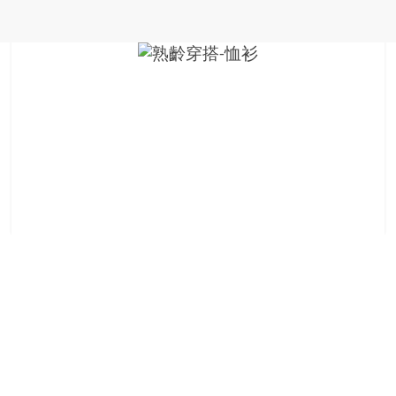
金
銀
島
邀
請
各
位
金
齡
銀
髮
的
大
人
們
結
伴
歷
險，