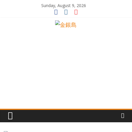
Skip
Sunday, August 9, 2026
to
content
一
起
追
尋
生
命