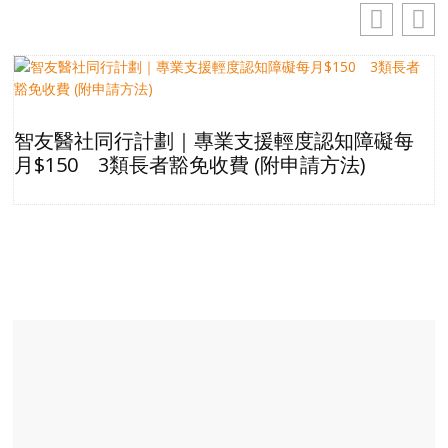
智友醫社同行計劃｜專業支援輕度認知障礙每
月$150 3類長者豁免收費 (附申請方法)