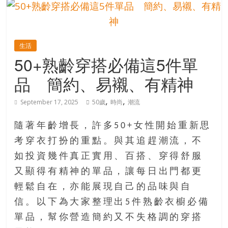
的
寶
生活
藏
50+熟齡穿搭必備這5件單
品 簡約、易襯、有精神
金
銀
,
,
September 17, 2025
50歲
時尚
潮流
島
共
隨著年齡增長，許多50+女性開始重新思
享
共
考穿衣打扮的重點。與其追趕潮流，不
樂
如投資幾件真正實用、百搭、穿得舒服
共
又顯得有精神的單品，讓每日出門都更
創
輕鬆自在，亦能展現自己的品味與自
人
生
信。以下為大家整理出5件熟齡衣櫥必備
下
單品，幫你營造簡約又不失格調的穿搭
半