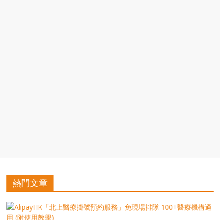
豐
盛
的
第
二
人
生。
熱門文章