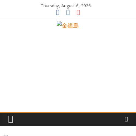
Skip
Thursday, August 6, 2026
to
content
一
起
追
尋
生
命