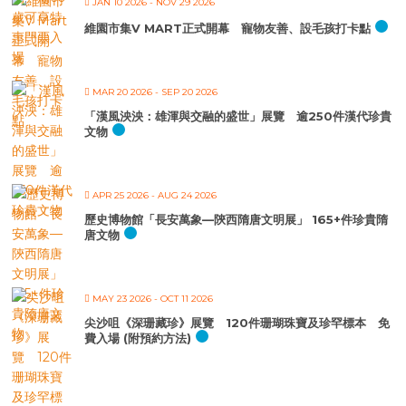
JAN 10 2026
- NOV 29 2026
維園市集V MART正式開幕 寵物友善、設毛孩打卡點
MAR 20 2026
- SEP 20 2026
「漢風泱泱：雄渾與交融的盛世」展覽 逾250件漢代珍貴
文物
APR 25 2026
- AUG 24 2026
歷史博物館「長安萬象—陝西隋唐文明展」 165+件珍貴隋
唐文物
MAY 23 2026
- OCT 11 2026
尖沙咀《深珊藏珍》展覽 120件珊瑚珠寶及珍罕標本 免
費入場 (附預約方法)