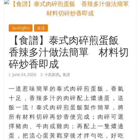
的
寶
Spotlights
生活
藏
【食譜】泰式肉碎煎蛋飯
香辣多汁做法簡單 材料切
金
銀
碎炒香即成
島
共
,
June 24, 2026
小高廚房
食譜
享
共
一道惹味簡單的泰式肉碎煎蛋飯，香氣
樂
十足，香辣多汁的肉碎配上燶邊蛋，送
共
飯一流！泰式肉碎煎蛋飯製作簡單，將
創
人
所有材料切碎再炒香便完成；肉碎可選
生
擇豬肉、牛肉或雞肉；再配上一隻燶邊
下
蛋，把流心蛋黃戳穿後才拌勻吃，好吃
半