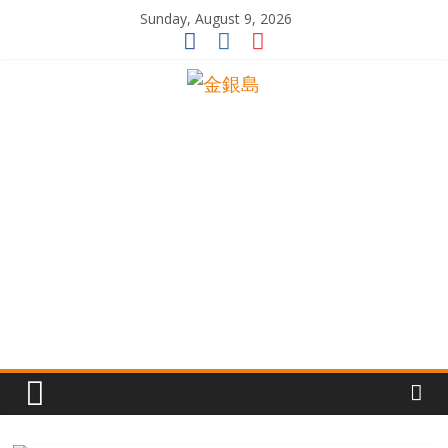
Skip
Sunday, August 9, 2026
to
content
一
起
追
尋
生
命