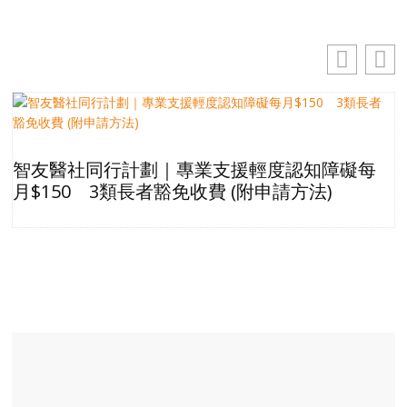
智友醫社同行計劃｜專業支援輕度認知障礙每
月$150 3類長者豁免收費 (附申請方法)