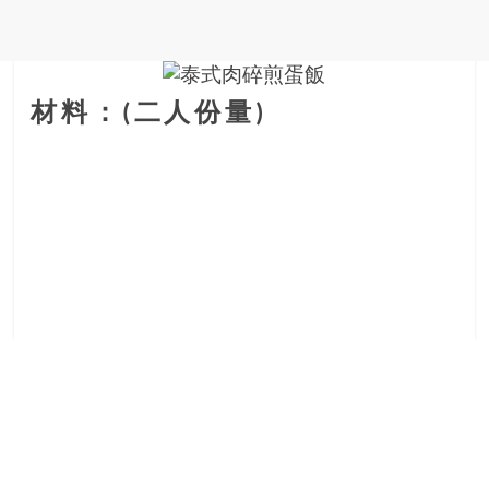
金
銀
島
邀
請
材料：(二人份量)
各
位
金
齡
銀
髮
的
大
人
們
結
伴
歷
險，