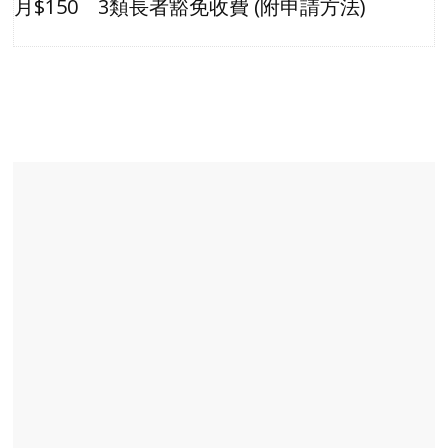
月$150 3類長者豁免收費 (附申請方法)