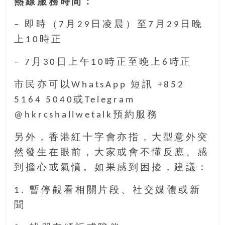
熱線服務時間：
找
尋
– 即時（7月29日凌晨）至7月29日晚
樂
上10時正
齡
寶
– 7月30日上午10時正至晚上6時正
藏。
一
市民亦可以WhatsApp 短訊 +852
同
5164 5040或Telegram
抱
著
@hkrcshallwetalk預約服務
樂
另外，香港紅十字會亦指，大型意外突
觀
積
然發生在眼前，大家或會不懂反應、感
極
到擔心或氣憤。如果感到困擾，建議：
的
態
1. 暫停觀看相關片段、社交媒體或新
度，
聞
迎
接