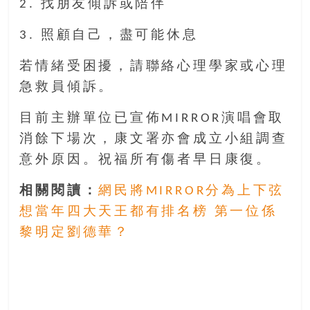
2. 找朋友傾訴或陪伴
豐
盛
3. 照顧自己，盡可能休息
的
第
若情緒受困擾，請聯絡心理學家或心理
二
急救員傾訴。
人
生。
目前主辦單位已宣佈MIRROR演唱會取
消餘下場次，康文署亦會成立小組調查
意外原因。祝福所有傷者早日康復。
相關閱讀：
網民將MIRROR分為上下弦
想當年四大天王都有排名榜 第一位係
黎明定劉德華？