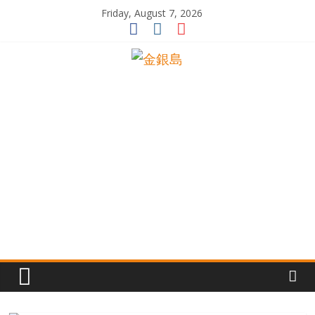
Skip
Friday, August 7, 2026
to
content
一
起
追
尋
生
命