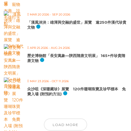
MAR 20 2026
- SEP 20 2026
「漢風泱泱：雄渾與交融的盛世」展覽 逾250件漢代珍貴
文物
APR 25 2026
- AUG 24 2026
歷史博物館「長安萬象—陝西隋唐文明展」 165+件珍貴隋
唐文物
MAY 23 2026
- OCT 11 2026
尖沙咀《深珊藏珍》展覽 120件珊瑚珠寶及珍罕標本 免
費入場 (附預約方法)
LOAD MORE