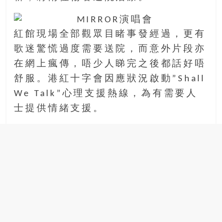
場
結
伴
紅館現場全部觀眾目睹事發經過，更有
歷
歌迷驚慌過度需要送院，而意外片段亦
險
在網上瘋傳，唔少人睇完之後都話好唔
踏
舒服。港紅十字會因應狀況啟動”Shall
入
50
We Talk”心理支援熱線，為有需要人
歲
士提供情緒支援。
以
後，
迎
來
人
生
下
半
場，