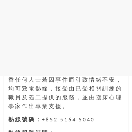
金
銀
島
邀
請
各
位
金
齡
銀
髮
的
香任何人士若因事件而引致情緒不安，
大
均可致電熱線，接受由已受相關訓練的
人
職員及義工提供的服務，並由臨床心理
們
學家作出專業支援。
結
伴
熱線號碼：
+852 5164 5040
歷
險，