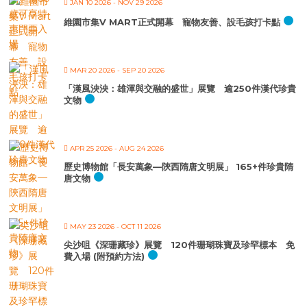
JAN 10 2026
- NOV 29 2026
維園市集V MART正式開幕 寵物友善、設毛孩打卡點
MAR 20 2026
- SEP 20 2026
「漢風泱泱：雄渾與交融的盛世」展覽 逾250件漢代珍貴
文物
APR 25 2026
- AUG 24 2026
歷史博物館「長安萬象—陝西隋唐文明展」 165+件珍貴隋
唐文物
MAY 23 2026
- OCT 11 2026
尖沙咀《深珊藏珍》展覽 120件珊瑚珠寶及珍罕標本 免
費入場 (附預約方法)