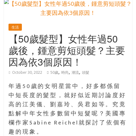
的
寶
生活
藏
【50歲髮型】女性年過50
歲後，鍾意剪短頭髮？主要
金
銀
因為依3個原因！
島
共
,
,
,
October 30, 2022
50歲
時尚
潮流
頭髮
享
共
年過50歲的女明星當中，好多都係留
樂
中短長度的髮型，就好似近期討論度好
共
高的江美儀、劉嘉玲、吳君如等。究竟
創
人
點解中年女性多數留中短髮呢？美國專
生
欄作家Sabine Reichel就探討了依個有
下
趣的現象。
半