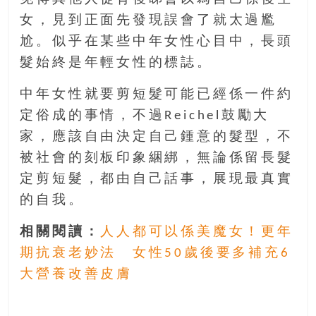
豐
女，見到正面先發現誤會了就太過尷
盛
尬。似乎在某些中年女性心目中，長頭
的
髮始終是年輕女性的標誌。
第
二
中年女性就要剪短髮可能已經係一件約
人
生。
定俗成的事情，不過Reichel鼓勵大
家，應該自由決定自己鍾意的髮型，不
被社會的刻板印象綑綁，無論係留長髮
定剪短髮，都由自己話事，展現最真實
的自我。
相關閱讀：
人人都可以係美魔女！更年
期抗衰老妙法 女性50歲後要多補充6
大營養改善皮膚