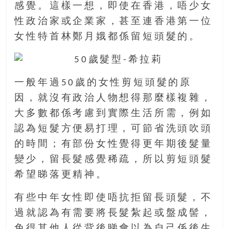
找
感覺。這樣一想，即使在香港，唔少女
尋
性政治家或企業家，甚至連香港第一位
樂
女性特首林鄭月娥都係留短頭髮的。
齡
寶
藏。
一
一般年過50歲的女性剪短頭髮的原
同
因，就沒有政治人物想得那麼樣複雜，
抱
大多數都係考慮到實際生活所需，例如
著
樂
認為短髮方便易打理，可節省洗頭吹頭
觀
的時間；有部份女性覺得更年期後髮量
積
變少，留長髮感覺稀疏，所以剪短頭髮
極
希望睇落更精神。
的
態
有些中年女性即使唔抗拒留長頭髮，不
度，
過就認為有需要將長髮紮起或盤成髻，
迎
接
免得其他人從背後睇會以為自己係後生