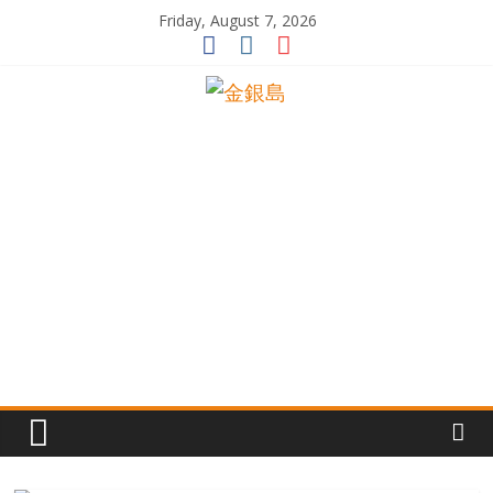
Skip
Friday, August 7, 2026
to
content
一
起
追
尋
生
命