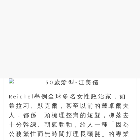
金
銀
島
邀
請
各
位
金
齡
銀
髮
的
大
Reichel舉例全球多名女性政治家，如
人
們
希拉莉、默克爾，甚至以前的戴卓爾夫
結
人，都係一頭梳理整齊的短髮，睇落去
伴
十分幹練、朝氣勃勃，給人一種「因為
歷
公務繁忙而無時間打理長頭髮」的專業
險，