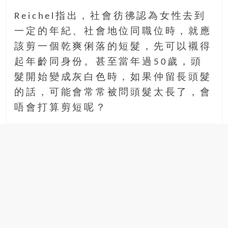
場
Reichel指出，社會彷彿認為女性去到
結
一定的年紀、社會地位同職位時，就應
伴
歷
該剪一個乾爽俐落的短髮，先可以襯得
險
起年齡同身份。甚至當年過50歲，頭
踏
髮開始變成灰白色時，如果仲留長頭髮
入
的話，可能會常常被問頭髮太長了，會
50
歲
唔會打算剪短呢？
以
後，
迎
來
人
生
下
半
場，