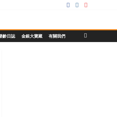
樂齡日誌
金銀大寶藏
有關我們