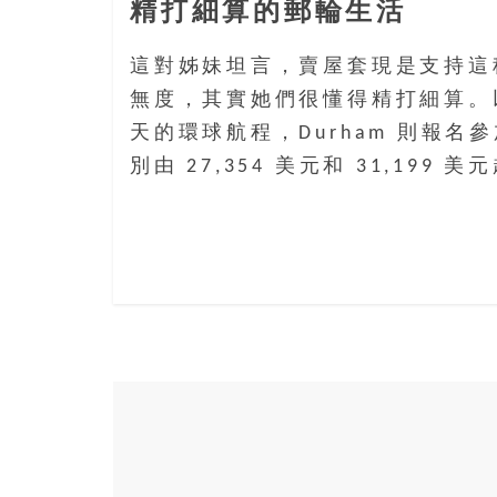
精打細算的郵輪生活
這對姊妹坦言，賣屋套現是支持這
無度，其實她們很懂得精打細算。以 20
天的環球航程，Durham 則報名
別由 27,354 美元和 31,199 美