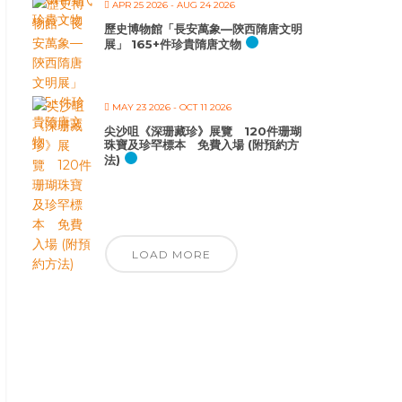
APR 25 2026
- AUG 24 2026
歷史博物館「長安萬象—陝西隋唐文明
展」 165+件珍貴隋唐文物
MAY 23 2026
- OCT 11 2026
尖沙咀《深珊藏珍》展覽 120件珊瑚
珠寶及珍罕標本 免費入場 (附預約方
法)
LOAD MORE