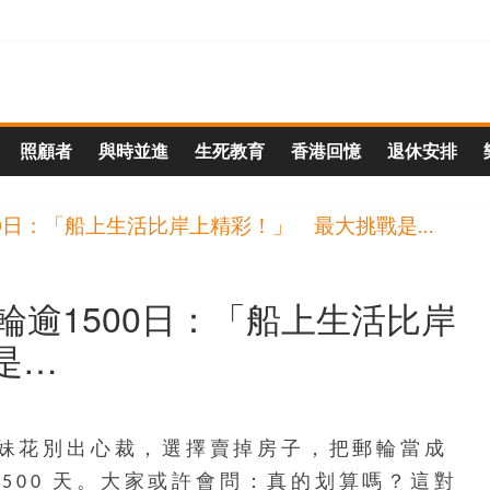
照顧者
與時並進
生死教育
香港回憶
退休安排
輪逾1500日：「船上生活比岸
是…
妹花別出心裁，選擇賣掉房子，把郵輪當成
,500 天。大家或許會問：真的划算嗎？這對