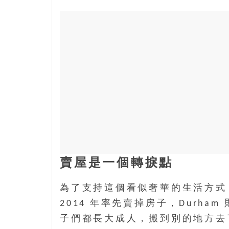
盛
的
第
二
人
生。
賣屋是一個轉捩點
為了支持這個看似奢華的生活方式，姊
2014 年率先賣掉房子，Durham 
子們都長大成人，搬到別的地方去