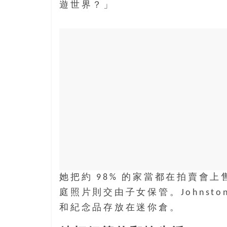
遊世界？」
她把約 98% 的家當都在拍賣會
庭照片則交由子女保管。Johnst
和紀念品存放在迷你倉。