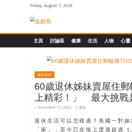
Skip
Friday, August 7, 2026
to
一
content
起
主頁
討論區
健康
生活
人物
心靈
追
尋
退休安排
60歲退休姊妹賣屋住郵
生
上精彩！」 最大挑戰
命
November 13, 2024
退休
的
退休生活可以怎樣過？美國一對姊
「家」，至今已在海上度過超過 1