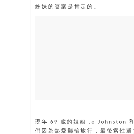
寶
姊妹的答案是肯定的。
藏
金
銀
島
共
享
共
樂
共
創
人
生
下
半
現年 69 歲的姐姐 Jo Johnston
場
們因為熱愛郵輪旅行，最後索性選擇以