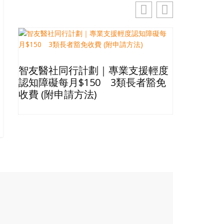
智友醫社同行計劃｜專業支援輕度
2026長
認知障礙每月$150 3類長者豁免
星級酒店Bu
收費 (附申請方法)
格清單