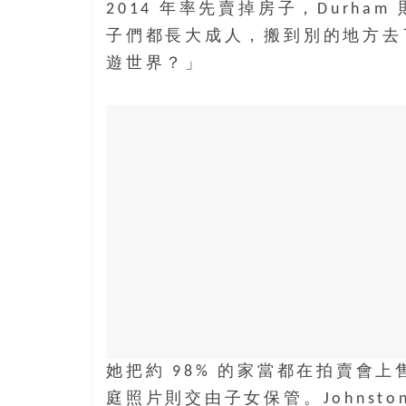
島
2014 年率先賣掉房子，Durham 
邀
子們都長大成人，搬到別的地方去
請
遊世界？」
各
位
金
齡
銀
髮
的
大
人
們
結
伴
歷
險，
她把約 98% 的家當都在拍賣會
找
庭照片則交由子女保管。Johnst
尋