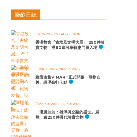
樂齡日誌
NOV 20 2025
- AUG 31 2026
香港故宮「古埃及文明大展」 250件珍
貴文物 滿60歲可享特惠門票入場
JAN 10 2026
- NOV 29 2026
維園市集V MART正式開幕 寵物友
善、設毛孩打卡點
MAR 20 2026
- SEP 20 2026
「漢風泱泱：雄渾與交融的盛世」展
覽 逾250件漢代珍貴文物