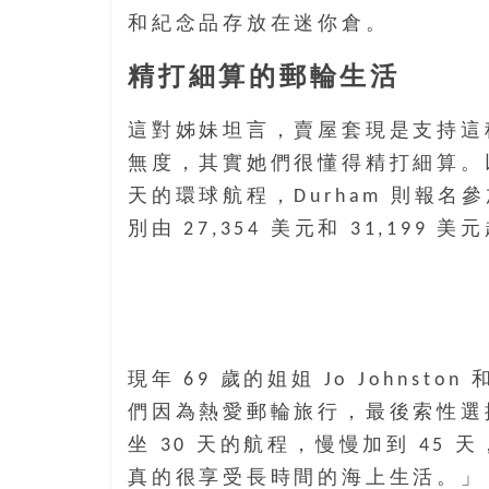
樂
和紀念品存放在迷你倉。
齡
寶
精打細算的郵輪生活
藏。
一
這對姊妹坦言，賣屋套現是支持這
同
無度，其實她們很懂得精打細算。以 20
抱
天的環球航程，Durham 則報名
著
樂
別由 27,354 美元和 31,199 美
觀
積
極
的
態
現年 69 歲的姐姐 Jo Johnston
度，
迎
們因為熱愛郵輪旅行，最後索性選擇以
接
坐 30 天的航程，慢慢加到 45
豐
真的很享受長時間的海上生活。」