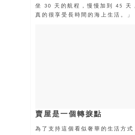
結
坐 30 天的航程，慢慢加到 45
伴
歷
真的很享受長時間的海上生活。」
險
踏
入
50
歲
以
後，
迎
來
人
生
下
半
賣屋是一個轉捩點
場，
金
為了支持這個看似奢華的生活方式，姊
銀