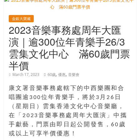
寶
金銀大寶藏
2023音樂事務處周年大匯
藏
演｜逾300位年青樂手26/3
金
雲集文化中心 滿60歲門票
銀
半價
島
共
,
,
March 17, 2023
60歲
優惠
音樂會
享
共
康文署音樂事務處轄下的中西樂團和合
樂
唱團逾300位年青樂手，將於3月26日
共
創
（星期日）雲集香港文化中心音樂廳，
人
在「2023音樂事務處周年大匯演」中攜
生
手獻藝，門票由即日起公開發售，60歲
下
或以上可享半價優惠！
半