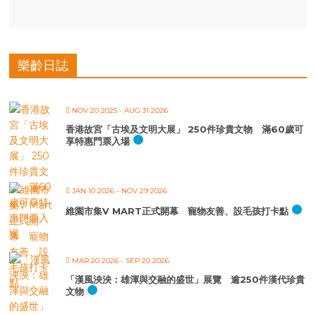
樂齡日誌
NOV 20 2025
- AUG 31 2026
香港故宮「古埃及文明大展」 250件珍貴文物 滿60歲可
享特惠門票入場
JAN 10 2026
- NOV 29 2026
維園市集V MART正式開幕 寵物友善、設毛孩打卡點
MAR 20 2026
- SEP 20 2026
「漢風泱泱：雄渾與交融的盛世」展覽 逾250件漢代珍貴
文物