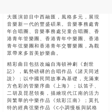
銀
島
邀
大匯演節目中西融匯，風格多元，展現
請
音樂新一代的豐盛碩果。音樂事務處青
各
年合唱團、音樂事務處兒童合唱團、香
位
港青年管樂團、香港青年中樂團、香港
金
青年弦樂團和香港青年交響樂團，為觀
齡
銀
眾帶來多首美妙樂曲。
髮
精彩曲目包括改編自海頓神劇《創世
的
大
記》，氣勢磅礴的合唱作品《諸天同述
人
說》；以中國民間故事為基礎，充滿東
們
方色彩的管樂序曲《上海》；以笛子、
結
二胡及琵琶領奏，描繪現代江南的活力
伴
歷
與繁華的中樂作品《炫彩江南》；莫扎
險，
特的經典弦樂作品《C小調慢板與賦格