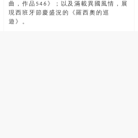
找
曲，作品546》；以及滿載異國風情，展
尋
現西班牙節慶盛況的《羅西奧的巡
樂
遊》。
齡
寶
藏。
一
同
抱
著
樂
觀
積
極
的
態
度，
迎
接