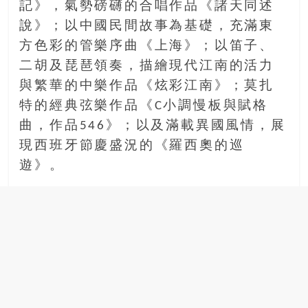
記》，氣勢磅礴的合唱作品《諸天同述
說》；以中國民間故事為基礎，充滿東
方色彩的管樂序曲《上海》；以笛子、
二胡及琵琶領奏，描繪現代江南的活力
與繁華的中樂作品《炫彩江南》；莫扎
特的經典弦樂作品《C小調慢板與賦格
曲，作品546》；以及滿載異國風情，展
現西班牙節慶盛況的《羅西奧的巡
遊》。