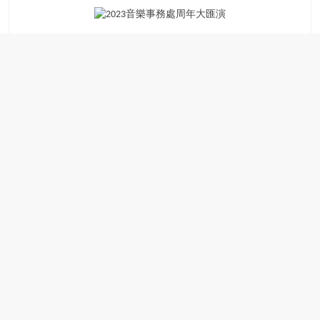
場
結
伴
歷
險
踏
入
50
歲
以
後，
迎
來
人
生
下
半
場，
金