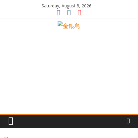
Skip
Saturday, August 8, 2026
to
content
一
起
追
尋
生
命