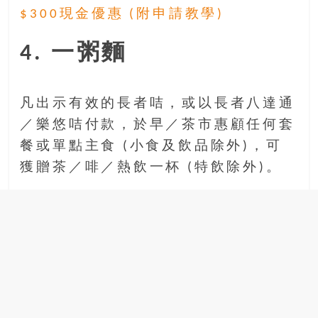
$300現金優惠 (附申請教學)
4. 一粥麵
凡出示有效的長者咭，或以長者八達通
／樂悠咭付款，於早／茶市惠顧任何套
餐或單點主食 (小食及飲品除外)，可
獲贈茶／啡／熱飲一杯 (特飲除外)。