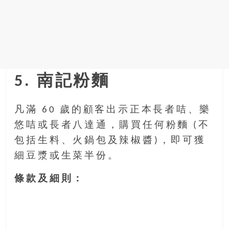
5. 南記粉麵
凡滿 60 歲的顧客出示正本長者咭、樂
悠咭或長者八達通，購買任何粉麵 (不
包括生料、火鍋包及辣椒醬)，即可獲
細豆漿或生菜半份。
條款及細則：