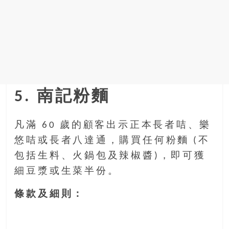
5. 南記粉麵
凡滿 60 歲的顧客出示正本長者咭、樂
悠咭或長者八達通，購買任何粉麵 (不
包括生料、火鍋包及辣椒醬)，即可獲
細豆漿或生菜半份。
條款及細則：