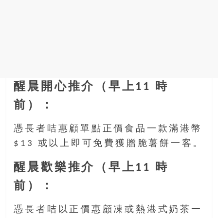
找
尋
樂
齡
寶
藏。
一
醒晨開心推介（早上11 時
同
抱
前）：
著
樂
憑長者咭惠顧單點正價食品一款滿港幣
觀
$13 或以上即可免費獲贈脆薯餅一客。
積
極
醒晨歡樂推介（早上11 時
的
態
前）：
度，
迎
憑長者咭以正價惠顧凍或熱港式奶茶一
接