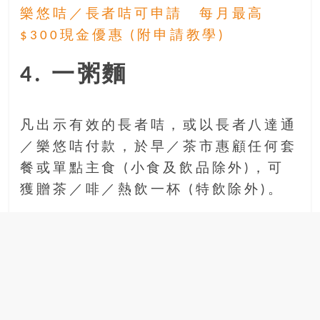
樂悠咭／長者咭可申請 每月最高
$300現金優惠 (附申請教學)
4. 一粥麵
凡出示有效的長者咭，或以長者八達通
／樂悠咭付款，於早／茶市惠顧任何套
餐或單點主食 (小食及飲品除外)，可
獲贈茶／啡／熱飲一杯 (特飲除外)。