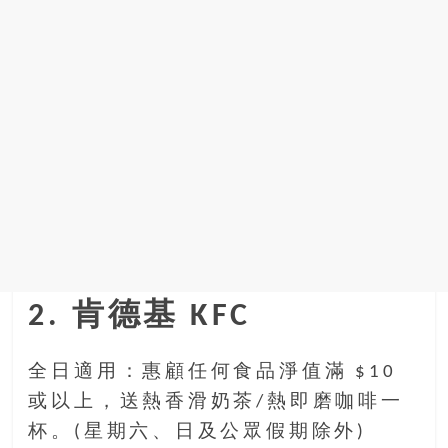
2. 肯德基 KFC
全日適用：惠顧任何食品淨值滿 $10
或以上，送熱香滑奶茶/熱即磨咖啡一
杯。(星期六、日及公眾假期除外)