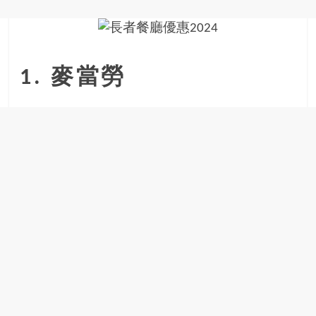
金
銀
島
邀
請
1. 麥當勞
各
位
金
齡
銀
髮
的
大
人
們
結
伴
歷
險，