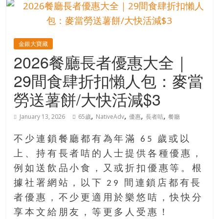
的
寶
金銀大寶藏
藏
2026餐廳長者優惠大全｜
29間食肆折扣懶人包：麥當
金
銀
勞送薯餅/大快活減$3
島
共
,
,
,
,
January 13, 2026
65歲
NativeAdv
優惠
長者咭
餐廳
享
共
不少連鎖餐廳都有為年滿 65 歲或以
樂
上、持有長者咭的人士提供各種優惠，
共
例如送飲品小食，又或折扣優惠等。根
創
人
據社署網站，以下 29 間連鎖店都有長
生
者優惠，不少更適用於樂悠咭，快快分
下
享本文給朋友，等更多人受惠！
半