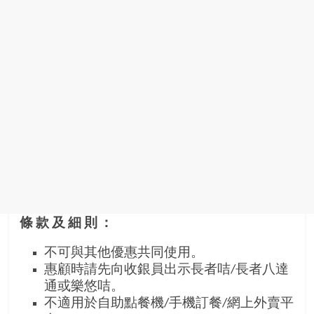
條款及細則：
不可與其他優惠共同使用。
惠顧時請先向收銀員出示長者咭/長者八達
通或樂悠咭。
不適用於自助點餐機/手機訂餐/網上外賣平