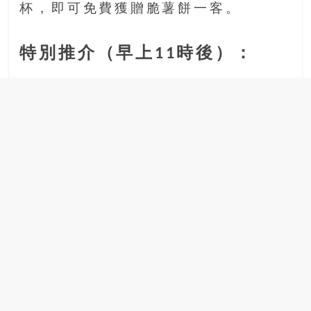
杯，即可免費獲贈脆薯餅一客。
豐
盛
的
特別推介（早上11時後）：
第
二
人
生。