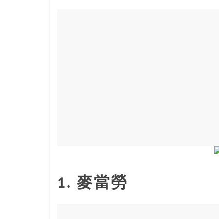
寶
藏
金
銀
島
共
享
共
樂
共
創
人
生
1. 麥當勞
下
半
場