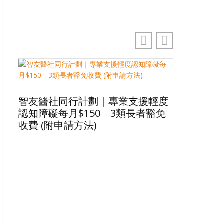
智友醫社同行計劃｜專業支援輕度
2026長
認知障礙每月$150 3類長者豁免
星級酒店Bu
收費 (附申請方法)
格清單