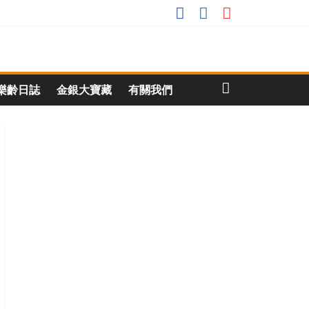
樂齡日誌
金銀大寶藏
有關我們