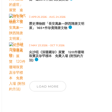
APR 25 2026
- AUG 24 2026
歷史博物館「長安萬象—陝西隋唐文明
展」 165+件珍貴隋唐文物
MAY 23 2026
- OCT 11 2026
尖沙咀《深珊藏珍》展覽 120件珊瑚
珠寶及珍罕標本 免費入場 (附預約方
法)
LOAD MORE