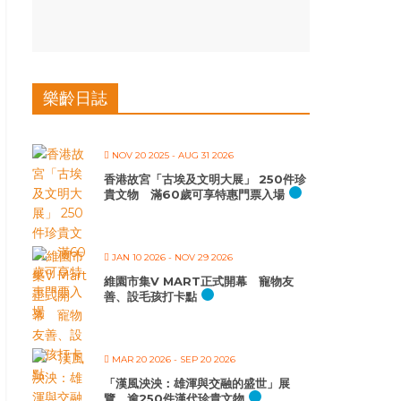
樂齡日誌
NOV 20 2025
- AUG 31 2026
香港故宮「古埃及文明大展」 250件珍
貴文物 滿60歲可享特惠門票入場
JAN 10 2026
- NOV 29 2026
維園市集V MART正式開幕 寵物友
善、設毛孩打卡點
MAR 20 2026
- SEP 20 2026
「漢風泱泱：雄渾與交融的盛世」展
覽 逾250件漢代珍貴文物