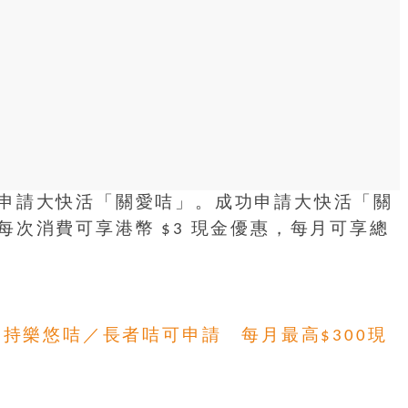
申請大快活「關愛咭」。成功申請大快活「關
次消費可享港幣 $3 現金優惠，每月可享總
｜持樂悠咭／長者咭可申請 每月最高$300現