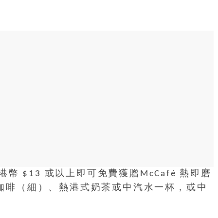
 $13 或以上即可免費獲贈McCafé 熱即磨
磨白咖啡（細）、熱港式奶茶或中汽水一杯，或中