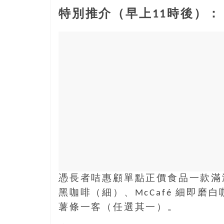
島
特別推介（早上11時後）：
邀
請
各
位
金
齡
銀
髮
的
大
人
們
結
伴
憑長者咭惠顧單點正價食品一款滿港幣
歷
黑咖啡（細）、McCafé 細即
險，
薯條一客（任選其一）。
找
尋