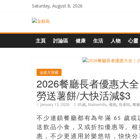
Skip
Saturday, August 8, 2026
to
content
一
起
主頁
討論區
健康
生活
人物
心靈
追
尋
金銀大寶藏
2026餐廳長者優惠大
生
勞送薯餅/大快活減$3
,
,
,
,
January 13, 2026
65歲
NativeAdv
優惠
長者咭
餐廳
命
不少連鎖餐廳都有為年滿 65 歲
的
送飲品小食，又或折扣優惠等。根據
惠，不少更適用於樂悠咭，快快分