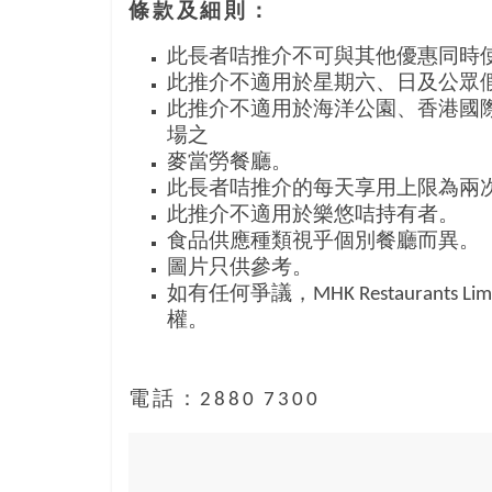
條款及細則：
樂
齡
此長者咭推介不可與其他優惠同時
寶
此推介不適用於星期六、日及公眾
藏。
此推介不適用於海洋公園、香港國
一
場之
同
麥當勞餐廳。
抱
此長者咭推介的每天享用上限為兩
著
此推介不適用於樂悠咭持有者。
樂
食品供應種類視乎個別餐廳而異。
觀
圖片只供參考。
積
如有任何爭議，MHK Restaurants Limite
極
權。
的
態
度，
電話：2880 7300
迎
接
豐