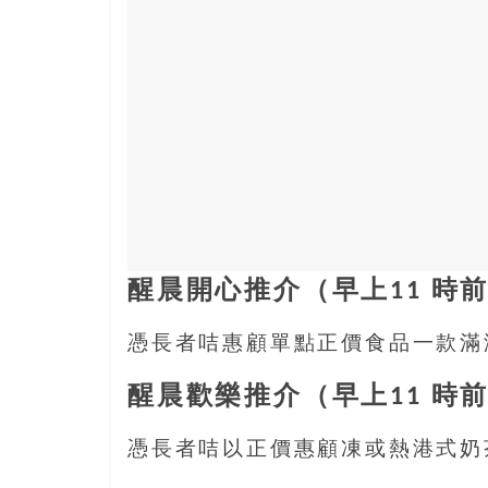
結
伴
歷
險
踏
入
50
歲
以
後，
迎
來
醒晨開心推介（早上11 時
人
生
憑長者咭惠顧單點正價食品一款滿港
下
半
醒晨歡樂推介（早上11 時
場，
金
憑長者咭以正價惠顧凍或熱港式奶
銀