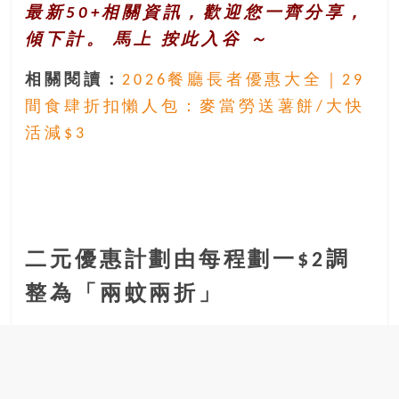
最新50+相關資訊，歡迎您一齊分享，
傾下計。 馬上
按此入谷
～
相關閱讀：
2026餐廳長者優惠大全｜29
間食肆折扣懶人包：麥當勞送薯餅/大快
活減$3
二元優惠計劃由每程劃一$2調
整為「兩蚊兩折」