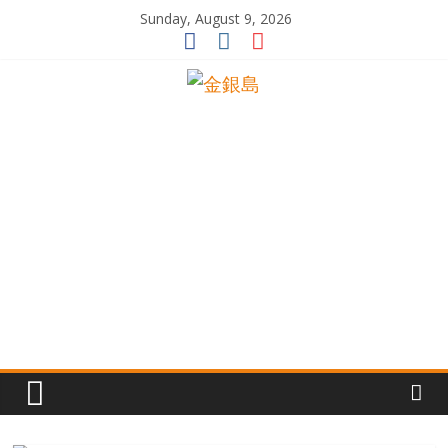
Skip
Sunday, August 9, 2026
to
content
一
起
追
尋
生
命