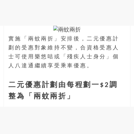
金
銀
島
邀
請
各
實施「兩蚊兩折」安排後，二元優惠計
位
劃的受惠對象維持不變，合資格受惠人
金
士可使用樂悠咭或「殘疾人士身分」個
齡
銀
人八達通繼續享受乘車優惠。
髮
的
二元優惠計劃由每程劃一$2調
大
人
整為「兩蚊兩折」
們
結
伴
歷
險，