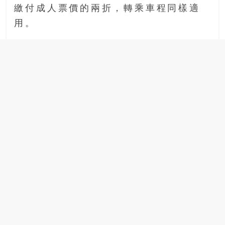
繳付成人票價的兩折，轉乘車程同樣適
場
結
用。
伴
歷
險
踏
入
50
歲
以
後，
迎
來
人
生
下
半
場，