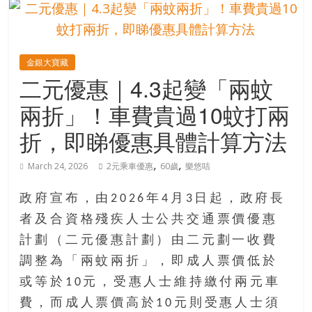
的
寶
金銀大寶藏
藏
二元優惠｜4.3起變「兩蚊
兩折」！車費貴過10蚊打兩
金
銀
折，即睇優惠具體計算方法
島
共
,
,
March 24, 2026
2元乘車優惠
60歲
樂悠咭
享
共
政府宣布，由2026年4月3日起，政府長
樂
者及合資格殘疾人士公共交通票價優惠
共
計劃（二元優惠計劃）由二元劃一收費
創
人
調整為「兩蚊兩折」，即成人票價低於
生
或等於10元，受惠人士維持繳付兩元車
下
費，而成人票價高於10元則受惠人士須
半