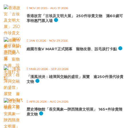
NOV 20 2025
- AUG 31 2026
香港故宮「古埃及文明大展」 250件珍貴文物 滿60歲可
享特惠門票入場
JAN 10 2026
- NOV 29 2026
維園市集V MART正式開幕 寵物友善、設毛孩打卡點
MAR 20 2026
- SEP 20 2026
「漢風泱泱：雄渾與交融的盛世」展覽 逾250件漢代珍貴
文物
APR 25 2026
- AUG 24 2026
歷史博物館「長安萬象—陝西隋唐文明展」 165+件珍貴隋
唐文物