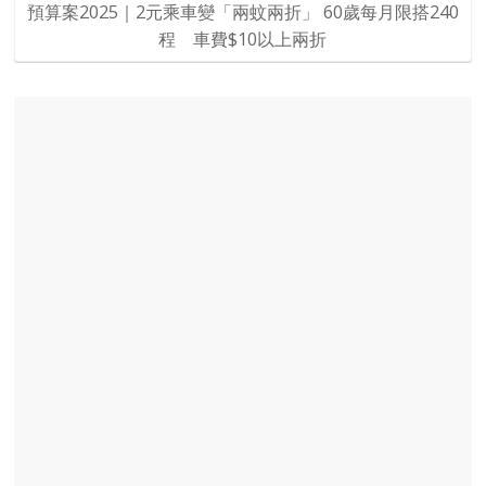
預算案2025｜2元乘車變「兩蚊兩折」 60歲每月限搭240
程 車費$10以上兩折