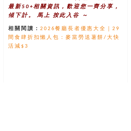
最新50+相關資訊，歡迎您一齊分享，
傾下計。 馬上
按此入谷
～
相關閱讀：
2026餐廳長者優惠大全｜29
間食肆折扣懶人包：麥當勞送薯餅/大快
活減$3