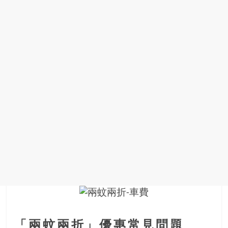
找
尋
樂
齡
寶
藏。
一
同
抱
著
樂
觀
積
極
的
態
度，
迎
「兩蚊兩折」優惠常見問題
接