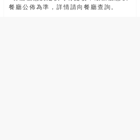
場
餐廳公佈為準，詳情請向餐廳查詢。
結
伴
歷
險
踏
入
50
歲
以
後，
迎
來
人
生
下
半
場，
金