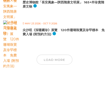
歷史博物館「長安萬象—陝西隋唐文明展」 165+件珍貴隋
唐文物
MAY 23 2026
- OCT 11 2026
尖沙咀《深珊藏珍》展覽 120件珊瑚珠寶及珍罕標本 免
費入場 (附預約方法)
LOAD MORE