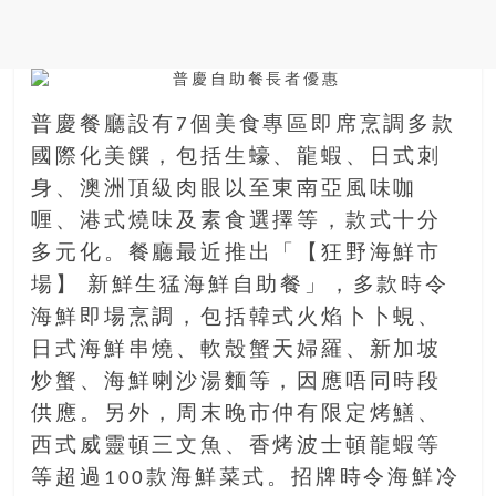
銀
島
邀
請
普慶餐廳設有7個美食專區即席烹調多款
各
位
國際化美饌，包括生蠔、龍蝦、日式刺
金
身、澳洲頂級肉眼以至東南亞風味咖
齡
喱、港式燒味及素食選擇等，款式十分
銀
多元化。餐廳最近推出「【狂野海鮮市
髮
場】 新鮮生猛海鮮自助餐」，多款時令
的
大
海鮮即場烹調，包括韓式火焰卜卜蜆、
人
日式海鮮串燒、軟殼蟹天婦羅、新加坡
們
炒蟹、海鮮喇沙湯麵等，因應唔同時段
結
供應。另外，周末晚市仲有限定烤鱔、
伴
歷
西式威靈頓三文魚、香烤波士頓龍蝦等
險，
等超過100款海鮮菜式。招牌時令海鮮冷