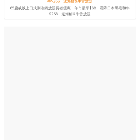
65歲或以上日式涮涮鍋放題長者優惠 午市最平$88 霜降日本黑毛和牛
$268 送海鮮&牛舌放題