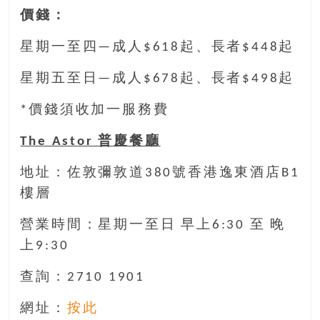
豐
價錢：
盛
的
星期一至四—成人$618起、長者$448起
第
二
星期五至日—成人$678起、長者$498起
人
*價錢須收加一服務費
生。
The Astor 普慶餐廳
地址：佐敦彌敦道380號香港逸東酒店B1
樓層
營業時間：星期一至日 早上6:30 至 晚
上9:30
查詢：2710 1901
網址：
按此