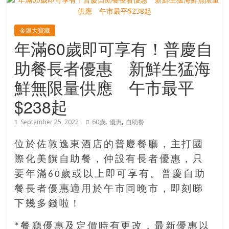
寶
金銀大寶藏
年滿60歲即可享有！普慶自
藏
助餐長者優惠 新鮮生猛海
金
鮮無限量供應 午市最平
銀
$238起
島
共
,
,
September 25, 2022
60歲
優惠
自助餐
享
共
位於佐敦逸東酒店的普慶餐廳，主打國
樂
際化美饌自助餐，仲設有長者優惠，只
共
創
要年滿60歲或以上即可享有。普慶自助
人
餐長者優惠適用於午市同晚市，即刻睇
生
下幾多錢啦！
下
半
*餐廳優惠及定價時有更改，最新優惠以