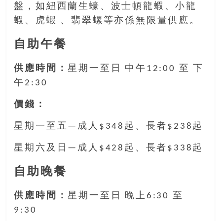
找
盤，如紐西蘭生蠔、波士頓龍蝦、小龍
尋
蝦、虎蝦 、翡翠螺等亦係無限量供應。
樂
齡
自助午餐
寶
藏。
供應時間：
星期一至日 中午12:00 至 下
一
午2:30
同
抱
價錢：
著
樂
星期一至五—成人$348起、長者$238起
觀
積
星期六及日—成人$428起、長者$338起
極
的
自助晚餐
態
度，
供應時間：
星期一至日 晚上6:30 至
迎
9:30
接