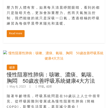
找
尋
壓力對人體有害，如果每天清晨睜開眼睛，看到的都
樂
只是陰暗天色，更加會加重壓力。然而天氣無法控
齡
制，我們能做的就只是深吸一口氣，透過積極的呼吸
寶
練習為每個早晨帶來陽光和溫暖。
藏。
Read more
一
同
抱
著
樂
觀
健康
積
慢性阻塞性肺病：咳嗽、濃痰、氣喘、
極
胸悶 50歲改善呼吸系統健康4大方法
的
,
May 8, 2023
呼吸
戒煙
態
度，
隨著年齡增長，呼吸系統問題在50歲以上人士中很常
迎
見。從呼吸困難到發展成為慢性阻塞性肺病 (簡稱
接
COPD)，影響生活質素，甚至減少壽命！