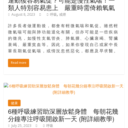
銀
類人特別容易患上 嚴重時需倚賴氧氣
島
,
August 8, 2023
呼吸
戒煙
邀
請
許多長者做運動後，都會有輕微氣喘和氣促。雖然輕
各
微氣喘可能與肺功能退化有關，但亦可能是一些疾病
的徵兆，如慢性支氣管炎、肺氣腫、心臟衰竭、腎臟
位
衰竭、嚴重貧血等。因此，如果你發現自己或家中長
金
輩長期氣促氣喘，或情況忽然惡化，都應及早求醫。
齡
銀
Read more
髮
的
大
人
們
結
健康
伴
6種呼吸練習助深層放鬆身體 每朝花幾
歷
分鐘專注呼吸開啟新一天 (附詳細教學)
險，
July 25, 2023
呼吸