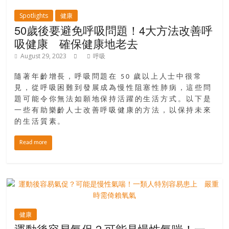
場
Spotlights
健康
結
50歲後要避免呼吸問題！4大方法改善呼
伴
吸健康 確保健康地老去
歷
險
August 29, 2023
呼吸
踏
隨著年齡增長，呼吸問題在 50 歲以上人士中很常
入
見，從呼吸困難到發展成為慢性阻塞性肺病，這些問
50
題可能令你無法如願地保持活躍的生活方式。以下是
歲
一些有助樂齡人士改善呼吸健康的方法，以保持未來
以
的生活質素。
後，
迎
Read more
來
人
生
下
半
場，
健康
運動後容易氣促？可能是慢性氣喘！一
金