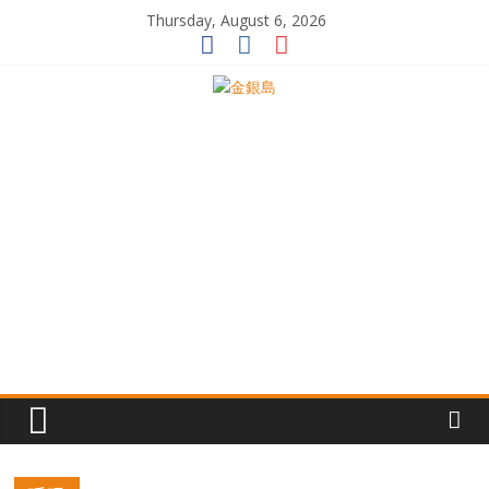
Skip
Thursday, August 6, 2026
to
content
一
起
追
尋
生
命
的