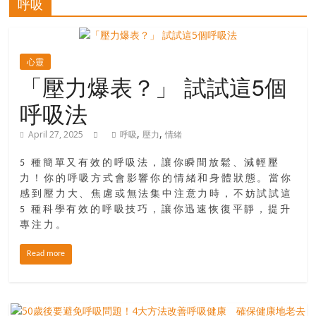
呼吸
寶
藏
心靈
「壓力爆表？」 試試這5個
呼吸法
金
銀
,
,
April 27, 2025
呼吸
壓力
情緒
島
共
5 種簡單又有效的呼吸法，讓你瞬間放鬆、減輕壓
享
力！你的呼吸方式會影響你的情緒和身體狀態。當你
共
感到壓力大、焦慮或無法集中注意力時，不妨試試這
樂
5 種科學有效的呼吸技巧，讓你迅速恢復平靜，提升
共
專注力。
創
人
Read more
生
下
半