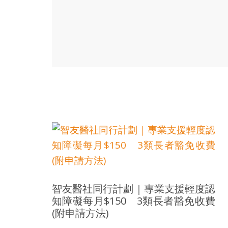
樂
齡
寶
藏。
一
同
抱
著
樂
觀
積
極
的
態
度，
智友醫社同行計劃｜專業支援輕度認
迎
知障礙每月$150 3類長者豁免收費
接
(附申請方法)
豐