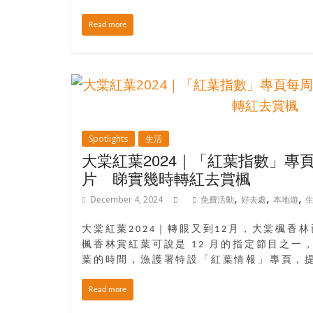
寶
Read more
藏
金
銀
島
共
Spotlights
生活
享
大棠紅葉2024｜「紅葉指數」專
共
片 睇實幾時轉紅去賞楓
樂
,
,
,
共
December 4, 2024
免費活動
好去處
本地遊
創
人
大棠紅葉2024｜轉眼又到12月，大棠楓香
楓香林賞紅葉可說是 12 月的指定節目之一
生
葉的時間，漁護署特設「紅葉情報」專頁，
下
半
Read more
場