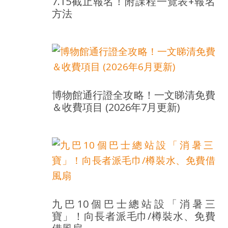
7.15截止報名！附課程一覽表+報名
方法
博物館通行證全攻略！一文睇清免費
＆收費項目 (2026年7月更新)
九巴10個巴士總站設「消暑三
寶」！向長者派毛巾/樽裝水、免費