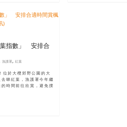
葉指數」 安排合
,
,
漁護署
紅葉
喇！位於大欖郊野公園的大
人去睇紅葉，漁護署今年繼
適的時間前往欣賞，避免撲