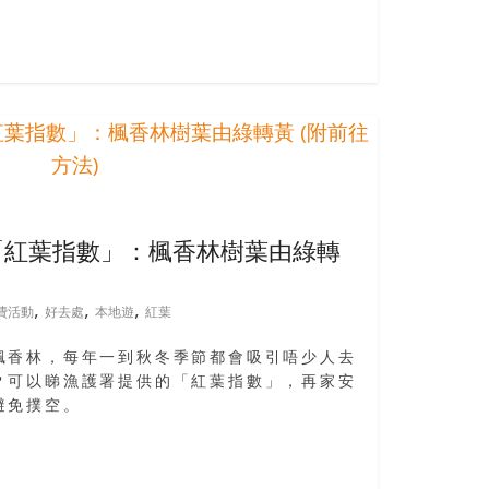
「紅葉指數」：楓香林樹葉由綠轉
,
,
,
費活動
好去處
本地遊
紅葉
楓香林，每年一到秋冬季節都會吸引唔少人去
？可以睇漁護署提供的「紅葉指數」，再家安
避免撲空。