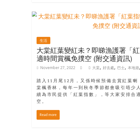
結
伴
歷
險
踏
入
生活
50
大棠紅葉變紅未？即睇漁護署「紅
歲
適時間賞楓免撲空 (附交通資訊)
以
,
,
,
後，
November 27, 2022
大棠
好去處
巴士
本地遊
迎
踏入11月尾12月，又係時候預備去賞紅葉
來
棠楓香林，每年一到秋冬季節都會吸引唔少
人
續為市民提供「紅葉指數」，等大家安排合
生
空。
下
半
Read more
場，
金
銀