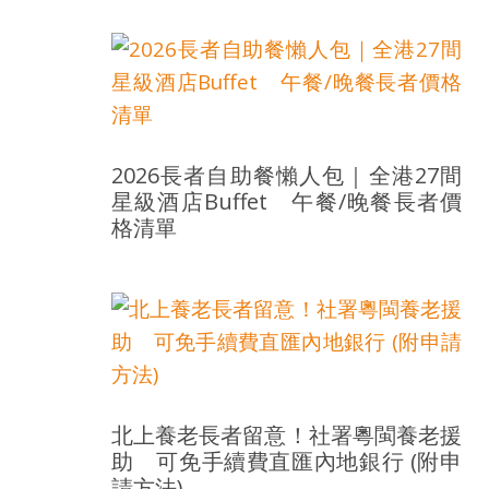
盛
的
第
二
人
生。
2026長者自助餐懶人包｜全港27間
星級酒店Buffet 午餐/晚餐長者價
格清單
北上養老長者留意！社署粵閩養老援
助 可免手續費直匯內地銀行 (附申
請方法)