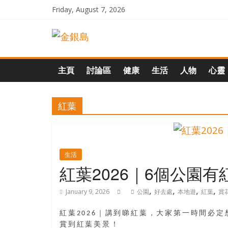
Skip
Friday, August 7, 2026
to
一
content
起
主頁
討論區
健康
生活
人物
心靈
追
紅葉
尋
生
生活
紅葉2026｜6個公園
命
,
,
,
,
January 9, 2026
公園
好去處
本地遊
紅葉
賞
的
紅葉2026｜講到睇紅葉，大家第一時間必
賞到紅葉美景！