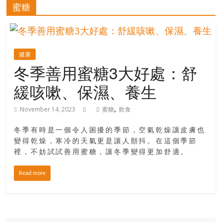
的
蜜糖
寶
藏
健康
冬季善用蜜糖3大好處：舒
金
緩咳嗽、保濕、養生
銀
島
,
November 14, 2023
蜜糖
飲食
共
享
冬季有時是一個令人困擾的季節，空氣乾燥讓皮膚也
共
變得乾燥，寒冷的天氣更是讓人顫抖。在這個季節
樂
裡，不妨試試善用蜜糖，讓冬季變得更加舒適。
共
創
Read more
人
生
下
半