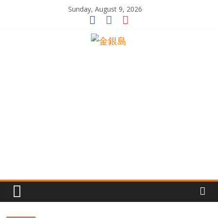
Skip
Sunday, August 9, 2026
to
content
一
起
追
尋
生
命