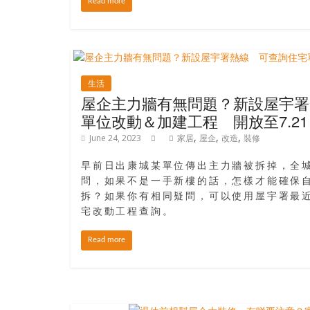
寶
Read more
藏
金
生活
銀
屋企主力牆有無問題？新設屋宇署
島
單位改動＆加建工程 開放至7.21
共
,
,
,
June 24, 2023
家居
屋企
改造
裝修
享
共
早前日出康城某單位傳出主力牆被拆掉，全
樂
問，如果不是一手新樓的話，怎樣才能確保
共
拆？如果你有相同疑問，可以使用屋宇署最
創
宅改動工程查詢。
人
Read more
生
下
半
場