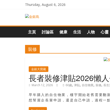
Skip
Thursday, August 6, 2026
to
content
一
起
主頁
討論區
健康
生活
人物
心靈
追
裝修
尋
生
金銀大寶藏
長者裝修津貼2026懶
命
,
,
,
,
March 12, 2026
60歲
津貼
自住物業
裝修
長生
早年購入的自住物業，樓宇開始老舊需要翻新
的
想幫屋企長輩申請，還是自己申請，過程一點