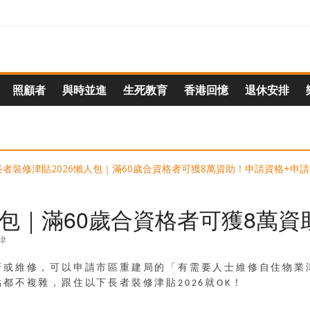
照顧者
與時並進
生死教育
香港回憶
退休安排
人包｜滿60歲合資格者可獲8萬
津
或維修，可以申請市區重建局的「有需要人士維修自住物業津
都不複雜，跟住以下長者裝修津貼2026就OK！