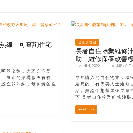
熱線 可查詢住宅
金銀大寶藏
長者自住物業維修津貼
助 維修保養改善
,
April 4, 2022
津貼
自住
城嘩然之餘，大家亦不禁
自己屋企的結構牆沒有被
早年購入的自住物業，樓
近設立的熱線，幫你解答住
建局的「有需要人士維修自
貼。無論係想幫屋企長輩
下 長者自住物業維修津貼20
Read more