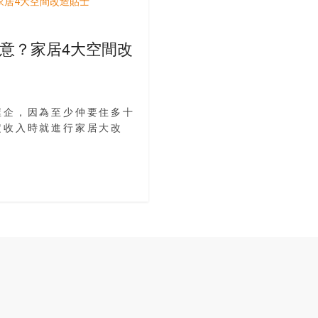
意？家居4大空間改
屋企，因為至少仲要住多十
定收入時就進行家居大改