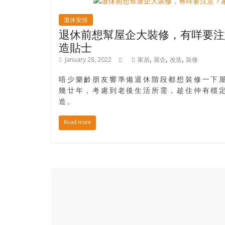
結
伴
退休安排
歷
退休前想幫屋企大裝修，有咩要注
險
造貼士
踏
,
,
,
January 28, 2022
家居
屋企
改造
裝修
入
50
唔少樂齡朋友響準備退休階段都想裝修一下
歲
幾廿年，考慮到老後生活所需，趁住仲有穩
以
造。
後，
迎
Read more
來
人
生
下
半
場，
金
銀