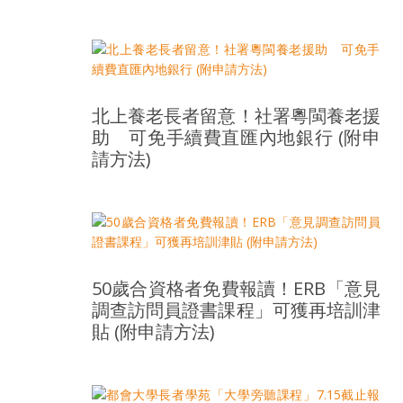
盛
的
第
二
人
生。
北上養老長者留意！社署粵閩養老援
助 可免手續費直匯內地銀行 (附申
請方法)
50歲合資格者免費報讀！ERB「意見
調查訪問員證書課程」可獲再培訓津
貼 (附申請方法)