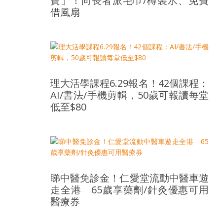
寶」！向長者派毛巾/樽裝水、免費
借風扇
理大活學課程6.29報名！42個課程：
AI/書法/手機剪輯，50歲可報讀每堂
低至$80
睇中醫免診金！仁愛堂流動中醫車遊
走全港 65歲享藥劑/針灸優惠可用
醫療券