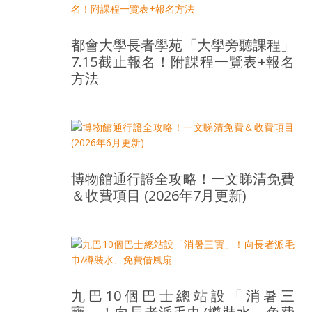
都會大學長者學苑「大學旁聽課程」
7.15截止報名！附課程一覽表+報名
方法
博物館通行證全攻略！一文睇清免費
＆收費項目 (2026年7月更新)
九巴10個巴士總站設「消暑三