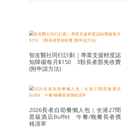
樂
齡
寶
藏。
一
同
抱
著
智友醫社同行計劃｜專業支援輕度認
樂
知障礙每月$150 3類長者豁免收費
觀
(附申請方法)
積
極
的
態
度，
迎
2026長者自助餐懶人包｜全港27間
接
星級酒店Buffet 午餐/晚餐長者價
豐
格清單